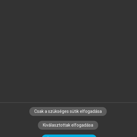
Jelöld meg a számodra fontos részeket, és
készíts
saját
jegyzeteket!
Egyéni előfizetéssel további
MeRSZ+ funkciókat
és
tartalmakat is elérhetsz.
Csak a szükséges sütik elfogadása
SZERZŐKNEK
CÉGEKNEK
KÖNYVTÁROSOKNAK
Kiválasztottak elfogadása
SZERKESZTÉSI ÉS LEKTORÁLÁSI ALAPELVEK