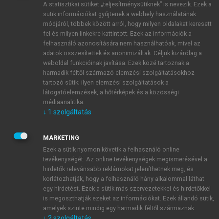
A statisztikai sütiket „teljesítménysütiknek” is nevezik. Ezek a
sütik információkat gyűjtenek a webhely használatának
módjáról, többek között arról, hogy milyen oldalakat keresett
ÚJ FIÓK LÉTREHOZÁSA
fel és milyen linkekre kattintott. Ezek az információk a
1 óra díjmentes hozzáférés
felhasználó azonosítására nem használhatóak, mivel az
adatok összesítettek és anonimizáltak. Céljuk kizárólag a
weboldal funkcióinak javítása. Ezek közé tartoznak a
E-MAIL-CÍM
harmadik féltől származó elemzési szolgáltatásokhoz
tartozó sütik; ilyen elemzési szolgáltatások a
látogatóelemzések, a hőtérképek és a közösségi
NÉV
médiaanalitika.
↓
1
szolgáltatás
JELSZÓ
MARKETING
Ezek a sütik nyomon követik a felhasználó online
tevékenységét. Az online tevékenységek megismerésével a
JELSZÓ ÚJRA
hirdetők relevánsabb reklámokat jeleníthetnek meg, és
korlátozhatják, hogy a felhasználó hány alkalommal láthat
egy hirdetést. Ezek a sütik más szervezetekkel és hirdetőkkel
is megoszthatják ezeket az információkat. Ezek állandó sütik,
Kérek értesítést a MeRSZ újdonságairól, akcióiról.
amelyek szinte mindig egy harmadik féltől származnak.
↓
2
szolgáltatás