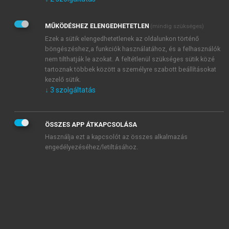
Kérek értesítést az Akadémiai Kiadó Zrt. újdonságairól,
akcióiról.
MŰKÖDÉSHEZ ELENGEDHETETLEN
(mindig szükséges)
Az
Adatkezelési tájékoztatóban
foglaltakat tudomásul
veszem és elfogadom.
Ezek a sütik elengedhetetlenek az oldalunkon történő
Az
Általános vásárlási feltételeket
, valamint a
szotar.net
és a
böngészéshez,a funkciók használatához, és a felhasználók
mersz.hu
oldalak licencszerződéseiben foglaltakat
nem tilthatják le azokat. A feltétlenül szükséges sütik közé
tudomásul veszem és elfogadom.
tartoznak többek között a személyre szabott beállításokat
kezelő sütik.
↓
3
szolgáltatás
KIPRÓBÁLOM
ÖSSZES APP ÁTKAPCSOLÁSA
Használja ezt a kapcsolót az összes alkalmazás
engedélyezéséhez/letiltásához.
MIÉRT ÉRDEMES A MERSZ ONLINE
OKOSKÖNYVTÁRAT HASZNÁLNI?