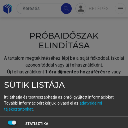
person
search
menu
BELÉPÉS
PRÓBAIDŐSZAK
ELINDÍTÁSA
A tartalom megtekintéséhez lépj be a saját fiókoddal, iskolai
azonosítóddal vagy új felhasználóként.
Új felhasználóként
1 óra díjmentes hozzáférésre
vagy
jogosult.
SÜTIK LISTÁJA
A próbaidőszak elindításához,
jelentkezz
be meglévő
fiókoddal,
vagy hozz létre új fiókot.
Itt láthatja és testreszabhatja az önről gyűjtött információkat.
További információért kérjük, olvasd el az
adatvédelmi
A regisztráció után a
próbaidőszak
automatikusan
elindul.
tájékoztatónkat
.
BELÉPÉS SAJÁT FIÓKKAL
STATISZTIKA