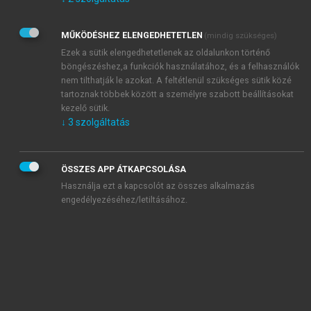
Kérek értesítést az Akadémiai Kiadó Zrt. újdonságairól,
akcióiról.
MŰKÖDÉSHEZ ELENGEDHETETLEN
(mindig szükséges)
Az
Adatkezelési tájékoztatóban
foglaltakat tudomásul
veszem és elfogadom.
Ezek a sütik elengedhetetlenek az oldalunkon történő
Az
Általános vásárlási feltételeket
, valamint a
szotar.net
és a
böngészéshez,a funkciók használatához, és a felhasználók
mersz.hu
oldalak licencszerződéseiben foglaltakat
nem tilthatják le azokat. A feltétlenül szükséges sütik közé
tudomásul veszem és elfogadom.
tartoznak többek között a személyre szabott beállításokat
kezelő sütik.
↓
3
szolgáltatás
KIPRÓBÁLOM
ÖSSZES APP ÁTKAPCSOLÁSA
Használja ezt a kapcsolót az összes alkalmazás
engedélyezéséhez/letiltásához.
MIÉRT ÉRDEMES A MERSZ ONLINE
OKOSKÖNYVTÁRAT HASZNÁLNI?