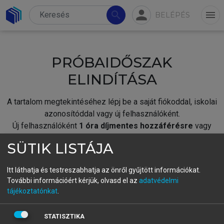
person
search
menu
BELÉPÉS
PRÓBAIDŐSZAK
ELINDÍTÁSA
A tartalom megtekintéséhez lépj be a saját fiókoddal, iskolai
azonosítóddal vagy új felhasználóként.
Új felhasználóként
1 óra díjmentes hozzáférésre
vagy
jogosult.
SÜTIK LISTÁJA
A próbaidőszak elindításához,
jelentkezz
be meglévő
fiókoddal,
vagy hozz létre új fiókot.
Itt láthatja és testreszabhatja az önről gyűjtött információkat.
További információért kérjük, olvasd el az
adatvédelmi
A regisztráció után a
próbaidőszak
automatikusan
elindul.
tájékoztatónkat
.
BELÉPÉS SAJÁT FIÓKKAL
STATISZTIKA