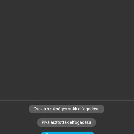
Jelöld meg a számodra fontos részeket, és
készíts
saját
jegyzeteket!
Egyéni előfizetéssel további
MeRSZ+ funkciókat
és
tartalmakat is elérhetsz.
Csak a szükséges sütik elfogadása
SZERZŐKNEK
CÉGEKNEK
KÖNYVTÁROSOKNAK
Kiválasztottak elfogadása
SZERKESZTÉSI ÉS LEKTORÁLÁSI ALAPELVEK