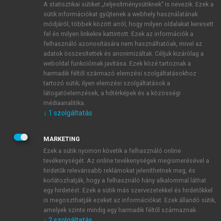
A statisztikai sütiket „teljesítménysütiknek” is nevezik. Ezek a
sütik információkat gyűjtenek a webhely használatának
módjáról, többek között arról, hogy milyen oldalakat keresett
ÚJ FIÓK LÉTREHOZÁSA
fel és milyen linkekre kattintott. Ezek az információk a
1 óra díjmentes hozzáférés
felhasználó azonosítására nem használhatóak, mivel az
adatok összesítettek és anonimizáltak. Céljuk kizárólag a
weboldal funkcióinak javítása. Ezek közé tartoznak a
E-MAIL-CÍM
harmadik féltől származó elemzési szolgáltatásokhoz
tartozó sütik; ilyen elemzési szolgáltatások a
látogatóelemzések, a hőtérképek és a közösségi
NÉV
médiaanalitika.
↓
1
szolgáltatás
JELSZÓ
MARKETING
Ezek a sütik nyomon követik a felhasználó online
tevékenységét. Az online tevékenységek megismerésével a
JELSZÓ ÚJRA
hirdetők relevánsabb reklámokat jeleníthetnek meg, és
korlátozhatják, hogy a felhasználó hány alkalommal láthat
egy hirdetést. Ezek a sütik más szervezetekkel és hirdetőkkel
is megoszthatják ezeket az információkat. Ezek állandó sütik,
Kérek értesítést a MeRSZ újdonságairól, akcióiról.
amelyek szinte mindig egy harmadik féltől származnak.
↓
2
szolgáltatás