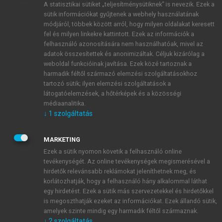
A statisztikai sütiket „teljesítménysütiknek” is nevezik. Ezek a
sütik információkat gyűjtenek a webhely használatának
módjáról, többek között arról, hogy milyen oldalakat keresett
ÚJ FIÓK LÉTREHOZÁSA
fel és milyen linkekre kattintott. Ezek az információk a
1 óra díjmentes hozzáférés
felhasználó azonosítására nem használhatóak, mivel az
adatok összesítettek és anonimizáltak. Céljuk kizárólag a
weboldal funkcióinak javítása. Ezek közé tartoznak a
E-MAIL-CÍM
harmadik féltől származó elemzési szolgáltatásokhoz
tartozó sütik; ilyen elemzési szolgáltatások a
látogatóelemzések, a hőtérképek és a közösségi
NÉV
médiaanalitika.
↓
1
szolgáltatás
JELSZÓ
MARKETING
Ezek a sütik nyomon követik a felhasználó online
tevékenységét. Az online tevékenységek megismerésével a
JELSZÓ ÚJRA
hirdetők relevánsabb reklámokat jeleníthetnek meg, és
korlátozhatják, hogy a felhasználó hány alkalommal láthat
egy hirdetést. Ezek a sütik más szervezetekkel és hirdetőkkel
is megoszthatják ezeket az információkat. Ezek állandó sütik,
Kérek értesítést a MeRSZ újdonságairól, akcióiról.
amelyek szinte mindig egy harmadik féltől származnak.
↓
2
szolgáltatás