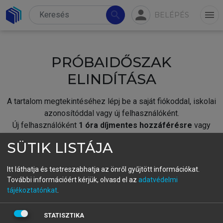
person
search
menu
BELÉPÉS
PRÓBAIDŐSZAK
ELINDÍTÁSA
A tartalom megtekintéséhez lépj be a saját fiókoddal, iskolai
azonosítóddal vagy új felhasználóként.
Új felhasználóként
1 óra díjmentes hozzáférésre
vagy
jogosult.
SÜTIK LISTÁJA
A próbaidőszak elindításához,
jelentkezz
be meglévő
fiókoddal,
vagy hozz létre új fiókot.
Itt láthatja és testreszabhatja az önről gyűjtött információkat.
További információért kérjük, olvasd el az
adatvédelmi
A regisztráció után a
próbaidőszak
automatikusan
elindul.
tájékoztatónkat
.
BELÉPÉS SAJÁT FIÓKKAL
STATISZTIKA