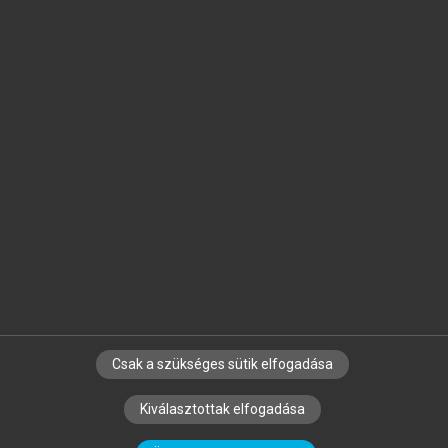
Jelöld meg a számodra fontos részeket, és
készíts
saját
jegyzeteket!
Egyéni előfizetéssel további
MeRSZ+ funkciókat
és
tartalmakat is elérhetsz.
Csak a szükséges sütik elfogadása
SZERZŐKNEK
CÉGEKNEK
KÖNYVTÁROSOKNAK
Kiválasztottak elfogadása
SZERKESZTÉSI ÉS LEKTORÁLÁSI ALAPELVEK