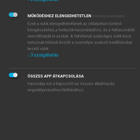
Kérek értesítést az Akadémiai Kiadó Zrt. újdonságairól,
akcióiról.
MŰKÖDÉSHEZ ELENGEDHETETLEN
(mindig szükséges)
Az
Adatkezelési tájékoztatóban
foglaltakat tudomásul
veszem és elfogadom.
Ezek a sütik elengedhetetlenek az oldalunkon történő
Az
Általános vásárlási feltételeket
, valamint a
szotar.net
és a
böngészéshez,a funkciók használatához, és a felhasználók
mersz.hu
oldalak licencszerződéseiben foglaltakat
nem tilthatják le azokat. A feltétlenül szükséges sütik közé
tudomásul veszem és elfogadom.
tartoznak többek között a személyre szabott beállításokat
kezelő sütik.
↓
3
szolgáltatás
KIPRÓBÁLOM
ÖSSZES APP ÁTKAPCSOLÁSA
Használja ezt a kapcsolót az összes alkalmazás
engedélyezéséhez/letiltásához.
MIÉRT ÉRDEMES A MERSZ ONLINE
OKOSKÖNYVTÁRAT HASZNÁLNI?