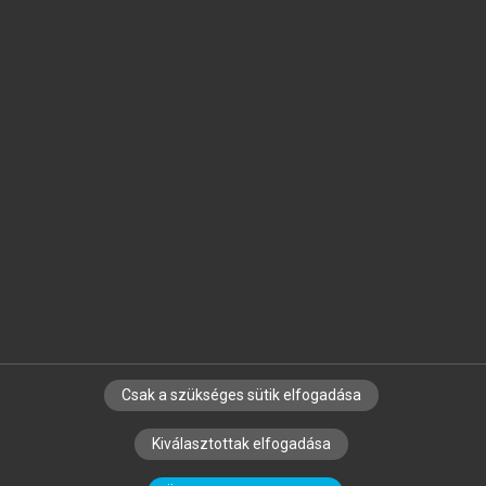
Jelöld meg a számodra fontos részeket, és
készíts
saját
jegyzeteket!
Egyéni előfizetéssel további
MeRSZ+ funkciókat
és
tartalmakat is elérhetsz.
Csak a szükséges sütik elfogadása
SZERZŐKNEK
CÉGEKNEK
KÖNYVTÁROSOKNAK
Kiválasztottak elfogadása
SZERKESZTÉSI ÉS LEKTORÁLÁSI ALAPELVEK