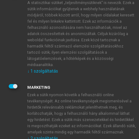
A statisztikai sütiket „teljesítménysütiknek” is nevezik. Ezek a
sütik információkat gyűjtenek a webhely használatának
módjáról, többek között arról, hogy milyen oldalakat keresett
ÚJ FIÓK LÉTREHOZÁSA
fel és milyen linkekre kattintott. Ezek az információk a
1 óra díjmentes hozzáférés
felhasználó azonosítására nem használhatóak, mivel az
adatok összesítettek és anonimizáltak. Céljuk kizárólag a
weboldal funkcióinak javítása. Ezek közé tartoznak a
E-MAIL-CÍM
harmadik féltől származó elemzési szolgáltatásokhoz
tartozó sütik; ilyen elemzési szolgáltatások a
látogatóelemzések, a hőtérképek és a közösségi
NÉV
médiaanalitika.
↓
1
szolgáltatás
JELSZÓ
MARKETING
Ezek a sütik nyomon követik a felhasználó online
tevékenységét. Az online tevékenységek megismerésével a
JELSZÓ ÚJRA
hirdetők relevánsabb reklámokat jeleníthetnek meg, és
korlátozhatják, hogy a felhasználó hány alkalommal láthat
egy hirdetést. Ezek a sütik más szervezetekkel és hirdetőkkel
is megoszthatják ezeket az információkat. Ezek állandó sütik,
Kérek értesítést a MeRSZ újdonságairól, akcióiról.
amelyek szinte mindig egy harmadik féltől származnak.
↓
2
szolgáltatás