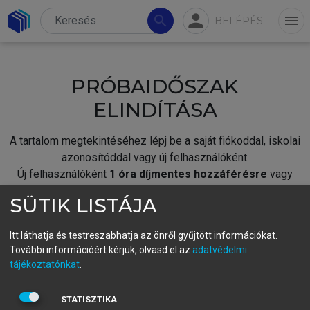
person
search
menu
BELÉPÉS
PRÓBAIDŐSZAK
ELINDÍTÁSA
A tartalom megtekintéséhez lépj be a saját fiókoddal, iskolai
azonosítóddal vagy új felhasználóként.
Új felhasználóként
1 óra díjmentes hozzáférésre
vagy
jogosult.
SÜTIK LISTÁJA
A próbaidőszak elindításához,
jelentkezz
be meglévő
fiókoddal,
vagy hozz létre új fiókot.
Itt láthatja és testreszabhatja az önről gyűjtött információkat.
További információért kérjük, olvasd el az
adatvédelmi
A regisztráció után a
próbaidőszak
automatikusan
elindul.
tájékoztatónkat
.
BELÉPÉS SAJÁT FIÓKKAL
STATISZTIKA