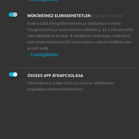
Kérek értesítést az Akadémiai Kiadó Zrt. újdonságairól,
akcióiról.
MŰKÖDÉSHEZ ELENGEDHETETLEN
(mindig szükséges)
Az
Adatkezelési tájékoztatóban
foglaltakat tudomásul
veszem és elfogadom.
Ezek a sütik elengedhetetlenek az oldalunkon történő
Az
Általános vásárlási feltételeket
, valamint a
szotar.net
és a
böngészéshez,a funkciók használatához, és a felhasználók
mersz.hu
oldalak licencszerződéseiben foglaltakat
nem tilthatják le azokat. A feltétlenül szükséges sütik közé
tudomásul veszem és elfogadom.
tartoznak többek között a személyre szabott beállításokat
kezelő sütik.
↓
3
szolgáltatás
KIPRÓBÁLOM
ÖSSZES APP ÁTKAPCSOLÁSA
Használja ezt a kapcsolót az összes alkalmazás
engedélyezéséhez/letiltásához.
MIÉRT ÉRDEMES A MERSZ ONLINE
OKOSKÖNYVTÁRAT HASZNÁLNI?