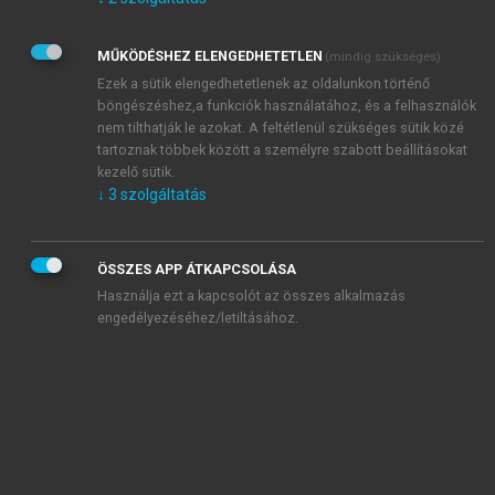
Kérek értesítést az Akadémiai Kiadó Zrt. újdonságairól,
akcióiról.
MŰKÖDÉSHEZ ELENGEDHETETLEN
(mindig szükséges)
Az
Adatkezelési tájékoztatóban
foglaltakat tudomásul
veszem és elfogadom.
Ezek a sütik elengedhetetlenek az oldalunkon történő
Az
Általános vásárlási feltételeket
, valamint a
szotar.net
és a
böngészéshez,a funkciók használatához, és a felhasználók
mersz.hu
oldalak licencszerződéseiben foglaltakat
nem tilthatják le azokat. A feltétlenül szükséges sütik közé
tudomásul veszem és elfogadom.
tartoznak többek között a személyre szabott beállításokat
kezelő sütik.
↓
3
szolgáltatás
KIPRÓBÁLOM
ÖSSZES APP ÁTKAPCSOLÁSA
Használja ezt a kapcsolót az összes alkalmazás
engedélyezéséhez/letiltásához.
MIÉRT ÉRDEMES A MERSZ ONLINE
OKOSKÖNYVTÁRAT HASZNÁLNI?