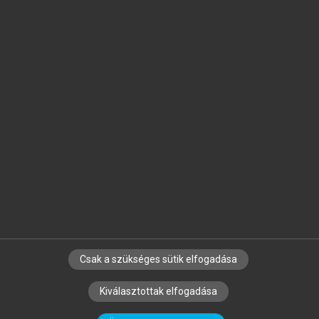
Jelöld meg a számodra fontos részeket, és
készíts
saját
jegyzeteket!
Egyéni előfizetéssel további
MeRSZ+ funkciókat
és
tartalmakat is elérhetsz.
Csak a szükséges sütik elfogadása
SZERZŐKNEK
CÉGEKNEK
KÖNYVTÁROSOKNAK
Kiválasztottak elfogadása
SZERKESZTÉSI ÉS LEKTORÁLÁSI ALAPELVEK