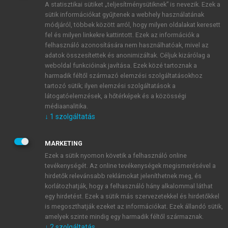
A statisztikai sütiket „teljesítménysütiknek” is nevezik. Ezek a
sütik információkat gyűjtenek a webhely használatának
módjáról, többek között arról, hogy milyen oldalakat keresett
ÚJ FIÓK LÉTREHOZÁSA
fel és milyen linkekre kattintott. Ezek az információk a
1 óra díjmentes hozzáférés
felhasználó azonosítására nem használhatóak, mivel az
adatok összesítettek és anonimizáltak. Céljuk kizárólag a
weboldal funkcióinak javítása. Ezek közé tartoznak a
E-MAIL-CÍM
harmadik féltől származó elemzési szolgáltatásokhoz
tartozó sütik; ilyen elemzési szolgáltatások a
látogatóelemzések, a hőtérképek és a közösségi
NÉV
médiaanalitika.
↓
1
szolgáltatás
JELSZÓ
MARKETING
Ezek a sütik nyomon követik a felhasználó online
tevékenységét. Az online tevékenységek megismerésével a
JELSZÓ ÚJRA
hirdetők relevánsabb reklámokat jeleníthetnek meg, és
korlátozhatják, hogy a felhasználó hány alkalommal láthat
egy hirdetést. Ezek a sütik más szervezetekkel és hirdetőkkel
is megoszthatják ezeket az információkat. Ezek állandó sütik,
Kérek értesítést a MeRSZ újdonságairól, akcióiról.
amelyek szinte mindig egy harmadik féltől származnak.
↓
2
szolgáltatás