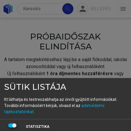
person
search
menu
BELÉPÉS
PRÓBAIDŐSZAK
ELINDÍTÁSA
A tartalom megtekintéséhez lépj be a saját fiókoddal, iskolai
azonosítóddal vagy új felhasználóként.
Új felhasználóként
1 óra díjmentes hozzáférésre
vagy
jogosult.
SÜTIK LISTÁJA
A próbaidőszak elindításához,
jelentkezz
be meglévő
fiókoddal,
vagy hozz létre új fiókot.
Itt láthatja és testreszabhatja az önről gyűjtött információkat.
További információért kérjük, olvasd el az
adatvédelmi
A regisztráció után a
próbaidőszak
automatikusan
elindul.
tájékoztatónkat
.
BELÉPÉS SAJÁT FIÓKKAL
STATISZTIKA