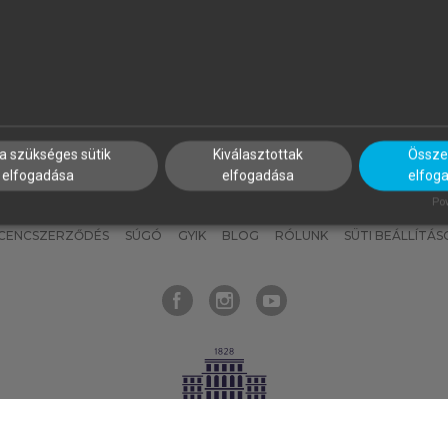
nyokat, hogy bármikor azonnal
részeket, és
készíts
saj
hozzájuk férhess!
jegyzeteket!
a szükséges sütik
Kiválasztottak
Összes
elfogadása
elfogadása
elfog
KNAK
SZERKESZTÉSI ÉS LEKTORÁLÁSI ALAPELVEK
MI – ÁLTALÁNOS
Pow
ICENCSZERZŐDÉS
SÚGÓ
GYIK
BLOG
RÓLUNK
SÜTI BEÁLLÍTÁS