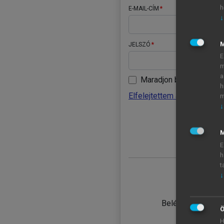
h
E-MAIL-CÍM
↓
JELSZÓ
E
m
a
Maradjon belépve
h
Elfelejtettem a jelszavamat
m
↓
BELÉ
M
E
h
t
↓
TANULÓ
Belépés intézmén
Ö
H