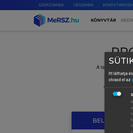
SZERZŐKNEK
CÉGEKNEK
KÖNYVTÁROSO
KÖNYVTÁR
KED
PR
SÜTIK
A tartalom megtek
Itt láthatja 
olvasd el az
A próbaidősza
S
A
w
m
BELÉPÉS SAJ
h
f
s