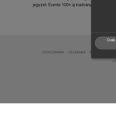
jegyzet. Évente 100+ új kiadvány.
kiadvá
Csak 
SZERZŐKNEK
CÉGEKNEK
KÖNYVTÁROSO
L
Verzió: 2.7.2