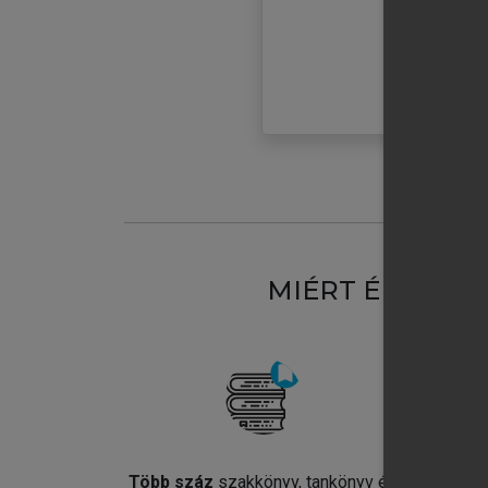
MIÉRT ÉRDEME
Több száz
szakkönyv, tankönyv és
Jel