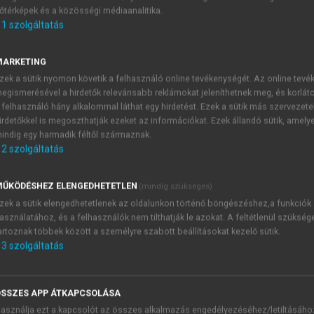
őtérképek és a közösségi médiaanalitika.
E-MAIL-CÍM
1
szolgáltatás
MARKETING
NÉV
zek a sütik nyomon követik a felhasználó online tevékenységét. Az online tev
egismerésével a hirdetők relevánsabb reklámokat jeleníthetnek meg, és korlát
 felhasználó hány alkalommal láthat egy hirdetést. Ezek a sütik más szervezete
JELSZÓ
irdetőkkel is megoszthatják ezeket az információkat. Ezek állandó sütik, amely
indig egy harmadik féltől származnak.
2
szolgáltatás
JELSZÓ ÚJRA
PÉS
ŰKÖDÉSHEZ ELENGEDHETETLEN
(mindig szükséges)
zek a sütik elengedhetetlenek az oldalunkon történő böngészéshez,a funkciók
asználatához, és a felhasználók nem tilthatják le azokat. A feltétlenül szükség
Kérek értesítést a MeRSZ új
artoznak többek között a személyre szabott beállításokat kezelő sütik.
Kérek értesítést az Akadémi
3
szolgáltatás
akcióiról.
 VAGY?
Az
Adatkezelési tájékozta
yi azonosítóval
veszem és elfogadom.
SSZES APP ÁTKAPCSOLÁSA
Az
Általános vásárlási felt
asználja ezt a kapcsolót az összes alkalmazás engedélyezéséhez/letiltásáho