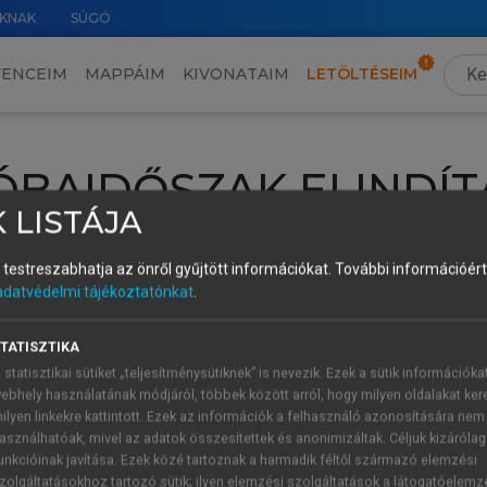
KNAK
SÚGÓ
VENCEIM
MAPPÁIM
KIVONATAIM
LETÖLTÉSEIM
ÓBAIDŐSZAK ELINDÍT
 LISTÁJA
intéséhez lépj be a saját fiókoddal, iskolai azonosítóddal vagy ú
és testreszabhatja az önről gyűjtött információkat.
További információért 
Új felhasználóként
1 óra díjmentes hozzáférésre
vagy jogosult
adatvédelmi tájékoztatónkat
.
k elindításához,
jelentkezz
be meglévő fiókoddal,
vagy hozz lé
A regisztráció után a
próbaidőszak
automatikusan
elindul.
TATISZTIKA
 statisztikai sütiket „teljesítménysütiknek” is nevezik. Ezek a sütik információka
ebhely használatának módjáról, többek között arról, hogy milyen oldalakat kere
ilyen linkekre kattintott. Ezek az információk a felhasználó azonosítására nem
ÚJ FIÓK 
ÁT FIÓKKAL
asználhatóak, mivel az adatok összesítettek és anonimizáltak. Céljuk kizáróla
1 óra díjme
unkcióinak javítása. Ezek közé tartoznak a harmadik féltől származó elemzési
zolgáltatásokhoz tartozó sütik; ilyen elemzési szolgáltatások a látogatóelemz