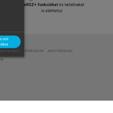
át
MeRSZ+ funkciókat
és tartalmakat
is elérhetsz.
 süti
adása
 IRÁNYELVEK
IMPRESSZUM
ADATVÉDELEM
ered by Klaro!
OK