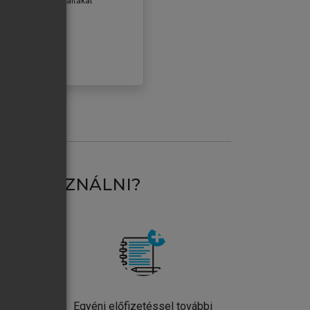
erződéseiben foglaltakat
ogadom.
ÓBÁLOM
AT HASZNÁLNI?
ntos
Egyéni előfizetéssel további