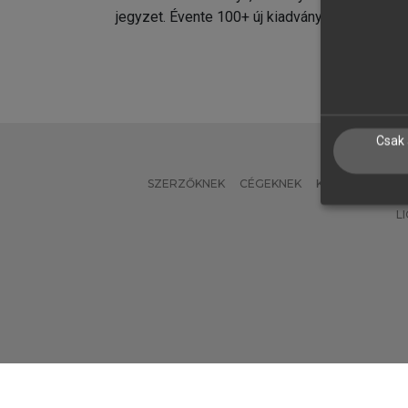
jegyzet. Évente 100+ új kiadvány.
kiadvá
Csak 
SZERZŐKNEK
CÉGEKNEK
KÖNYVTÁROSO
L
Verzió: 2.7.2