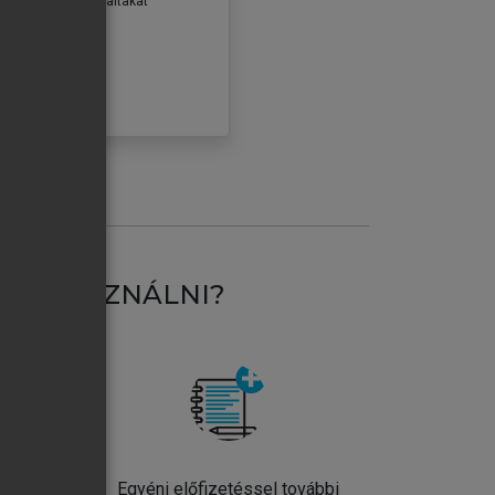
erződéseiben foglaltakat
ogadom.
ÓBÁLOM
AT HASZNÁLNI?
ntos
Egyéni előfizetéssel további