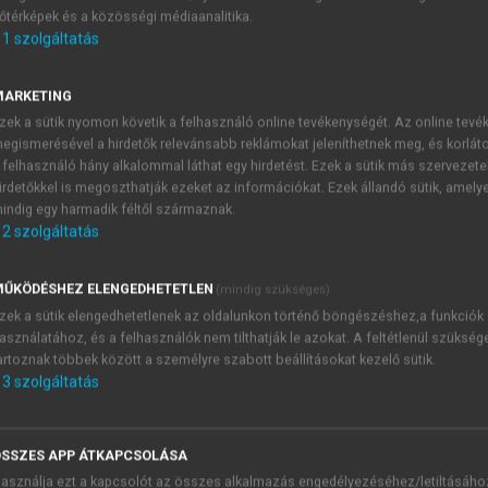
őtérképek és a közösségi médiaanalitika.
E-MAIL-CÍM
1
szolgáltatás
MARKETING
NÉV
zek a sütik nyomon követik a felhasználó online tevékenységét. Az online tev
egismerésével a hirdetők relevánsabb reklámokat jeleníthetnek meg, és korlát
 felhasználó hány alkalommal láthat egy hirdetést. Ezek a sütik más szervezete
JELSZÓ
irdetőkkel is megoszthatják ezeket az információkat. Ezek állandó sütik, amely
indig egy harmadik féltől származnak.
2
szolgáltatás
JELSZÓ ÚJRA
PÉS
ŰKÖDÉSHEZ ELENGEDHETETLEN
(mindig szükséges)
zek a sütik elengedhetetlenek az oldalunkon történő böngészéshez,a funkciók
asználatához, és a felhasználók nem tilthatják le azokat. A feltétlenül szükség
Kérek értesítést a MeRSZ új
artoznak többek között a személyre szabott beállításokat kezelő sütik.
Kérek értesítést az Akadémi
3
szolgáltatás
akcióiról.
 VAGY?
Az
Adatkezelési tájékozta
yi azonosítóval
veszem és elfogadom.
SSZES APP ÁTKAPCSOLÁSA
Az
Általános vásárlási felt
asználja ezt a kapcsolót az összes alkalmazás engedélyezéséhez/letiltásáho