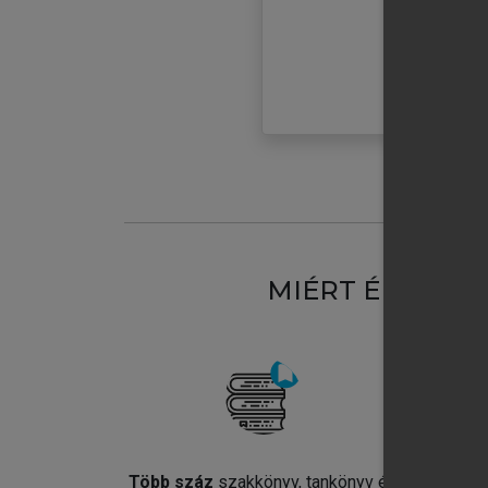
MIÉRT ÉRDEME
Több száz
szakkönyv, tankönyv és
Jel