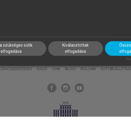
nyokat, hogy bármikor azonnal
részeket, és
készíts
saj
hozzájuk férhess!
jegyzeteket!
a szükséges sütik
Kiválasztottak
Összes
elfogadása
elfogadása
elfog
KNAK
SZERKESZTÉSI ÉS LEKTORÁLÁSI ALAPELVEK
MI – ÁLTALÁNOS
Pow
ICENCSZERZŐDÉS
SÚGÓ
GYIK
BLOG
RÓLUNK
SÜTI BEÁLLÍTÁS