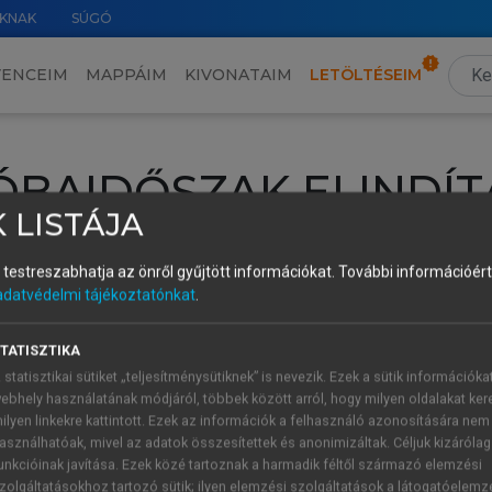
KNAK
SÚGÓ
VENCEIM
MAPPÁIM
KIVONATAIM
LETÖLTÉSEIM
ÓBAIDŐSZAK ELINDÍT
 LISTÁJA
intéséhez lépj be a saját fiókoddal, iskolai azonosítóddal vagy ú
és testreszabhatja az önről gyűjtött információkat.
További információért 
Új felhasználóként
1 óra díjmentes hozzáférésre
vagy jogosult
adatvédelmi tájékoztatónkat
.
k elindításához,
jelentkezz
be meglévő fiókoddal,
vagy hozz lé
A regisztráció után a
próbaidőszak
automatikusan
elindul.
TATISZTIKA
 statisztikai sütiket „teljesítménysütiknek” is nevezik. Ezek a sütik információka
ebhely használatának módjáról, többek között arról, hogy milyen oldalakat kere
ilyen linkekre kattintott. Ezek az információk a felhasználó azonosítására nem
ÚJ FIÓK 
ÁT FIÓKKAL
asználhatóak, mivel az adatok összesítettek és anonimizáltak. Céljuk kizáróla
1 óra díjme
unkcióinak javítása. Ezek közé tartoznak a harmadik féltől származó elemzési
zolgáltatásokhoz tartozó sütik; ilyen elemzési szolgáltatások a látogatóelemz