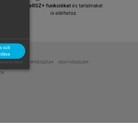
át
MeRSZ+ funkciókat
és tartalmakat
is elérhetsz.
 süti
adása
 IRÁNYELVEK
IMPRESSZUM
ADATVÉDELEM
ered by Klaro!
OK