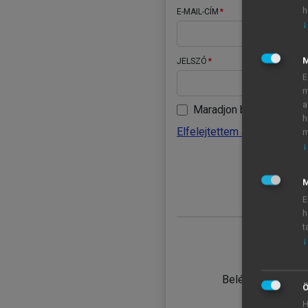
h
E-MAIL-CÍM
↓
JELSZÓ
E
m
a
Maradjon belépve
h
Elfelejtettem a jelszavamat
m
↓
BELÉ
M
E
h
t
↓
TANULÓ
Belépés intézmén
Ö
H