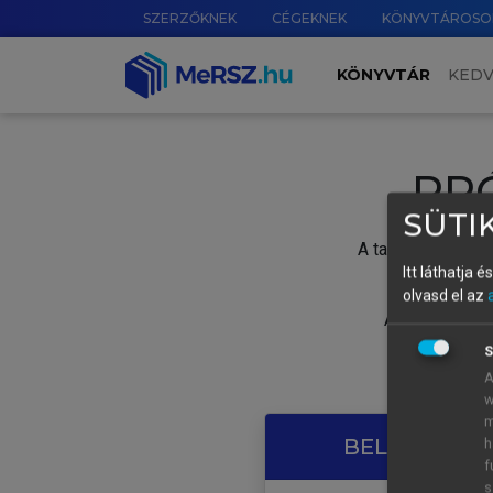
SZERZŐKNEK
CÉGEKNEK
KÖNYVTÁROSO
KÖNYVTÁR
KED
PR
SÜTIK
A tartalom megtek
Itt láthatja 
olvasd el az
A próbaidősza
S
A
w
m
BELÉPÉS SAJ
h
f
s