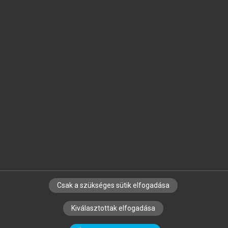
Jelöld meg a számodra fontos részeket, és
készíts
saját
jegyzeteket!
Egyéni előfizetéssel további
MeRSZ+ funkciókat
és
tartalmakat is elérhetsz.
Csak a szükséges sütik elfogadása
SZERZŐKNEK
CÉGEKNEK
KÖNYVTÁROSOKNAK
Kiválasztottak elfogadása
SZERKESZTÉSI ÉS LEKTORÁLÁSI ALAPELVEK