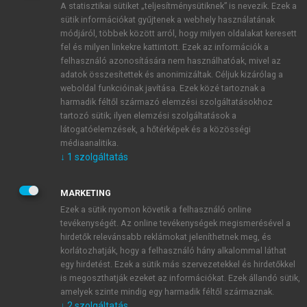
A statisztikai sütiket „teljesítménysütiknek” is nevezik. Ezek a
sütik információkat gyűjtenek a webhely használatának
módjáról, többek között arról, hogy milyen oldalakat keresett
ÚJ FIÓK LÉTREHOZÁSA
fel és milyen linkekre kattintott. Ezek az információk a
1 óra díjmentes hozzáférés
felhasználó azonosítására nem használhatóak, mivel az
adatok összesítettek és anonimizáltak. Céljuk kizárólag a
weboldal funkcióinak javítása. Ezek közé tartoznak a
E-MAIL-CÍM
harmadik féltől származó elemzési szolgáltatásokhoz
tartozó sütik; ilyen elemzési szolgáltatások a
látogatóelemzések, a hőtérképek és a közösségi
NÉV
médiaanalitika.
↓
1
szolgáltatás
JELSZÓ
MARKETING
Ezek a sütik nyomon követik a felhasználó online
tevékenységét. Az online tevékenységek megismerésével a
JELSZÓ ÚJRA
hirdetők relevánsabb reklámokat jeleníthetnek meg, és
korlátozhatják, hogy a felhasználó hány alkalommal láthat
egy hirdetést. Ezek a sütik más szervezetekkel és hirdetőkkel
is megoszthatják ezeket az információkat. Ezek állandó sütik,
Kérek értesítést a MeRSZ újdonságairól, akcióiról.
amelyek szinte mindig egy harmadik féltől származnak.
↓
2
szolgáltatás