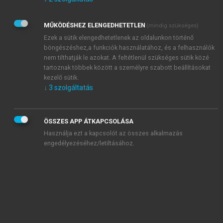
Kérek értesítést az Akadémiai Kiadó Zrt. újdonságairól,
akcióiról.
MŰKÖDÉSHEZ ELENGEDHETETLEN
(mindig szükséges)
Az
Adatkezelési tájékoztatóban
foglaltakat tudomásul
veszem és elfogadom.
Ezek a sütik elengedhetetlenek az oldalunkon történő
Az
Általános vásárlási feltételeket
, valamint a
szotar.net
és a
böngészéshez,a funkciók használatához, és a felhasználók
mersz.hu
oldalak licencszerződéseiben foglaltakat
nem tilthatják le azokat. A feltétlenül szükséges sütik közé
tudomásul veszem és elfogadom.
tartoznak többek között a személyre szabott beállításokat
kezelő sütik.
↓
3
szolgáltatás
KIPRÓBÁLOM
ÖSSZES APP ÁTKAPCSOLÁSA
Használja ezt a kapcsolót az összes alkalmazás
engedélyezéséhez/letiltásához.
MIÉRT ÉRDEMES A MERSZ ONLINE
OKOSKÖNYVTÁRAT HASZNÁLNI?