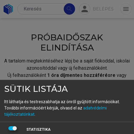
person
search
menu
BELÉPÉS
PRÓBAIDŐSZAK
ELINDÍTÁSA
A tartalom megtekintéséhez lépj be a saját fiókoddal, iskolai
azonosítóddal vagy új felhasználóként.
Új felhasználóként
1 óra díjmentes hozzáférésre
vagy
jogosult.
SÜTIK LISTÁJA
A próbaidőszak elindításához,
jelentkezz
be meglévő
fiókoddal,
vagy hozz létre új fiókot.
Itt láthatja és testreszabhatja az önről gyűjtött információkat.
További információért kérjük, olvasd el az
adatvédelmi
A regisztráció után a
próbaidőszak
automatikusan
elindul.
tájékoztatónkat
.
BELÉPÉS SAJÁT FIÓKKAL
STATISZTIKA