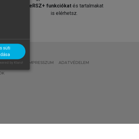
át
MeRSZ+ funkciókat
és tartalmakat
is elérhetsz.
 süti
adása
 IRÁNYELVEK
IMPRESSZUM
ADATVÉDELEM
ered by Klaro!
OK