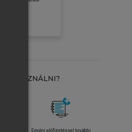
erződéseiben foglaltakat
ogadom.
ÓBÁLOM
AT HASZNÁLNI?
ntos
Egyéni előfizetéssel további