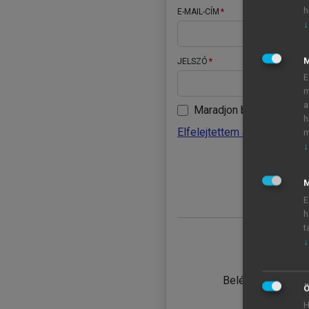
h
E-MAIL-CÍM
↓
JELSZÓ
E
m
a
Maradjon belépve
h
Elfelejtettem a jelszavamat
m
↓
BELÉ
M
E
h
t
↓
TANULÓ
Belépés intézmén
Ö
H