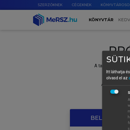
SZERZŐKNEK
CÉGEKNEK
KÖNYVTÁROSO
KÖNYVTÁR
KED
PR
SÜTIK
A tartalom megtek
Itt láthatja 
olvasd el az
A próbaidősza
S
A
w
m
BELÉPÉS SAJ
h
f
s