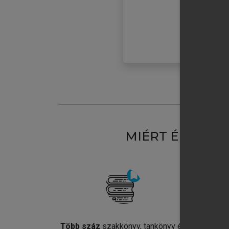
MIÉRT ÉRDEME
Több száz
szakkönyv, tankönyv és
Jel