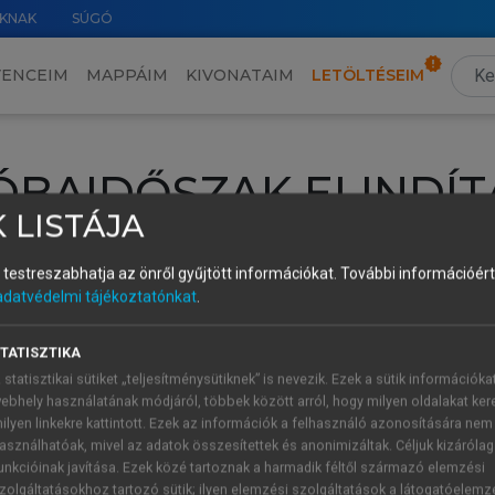
KNAK
SÚGÓ
VENCEIM
MAPPÁIM
KIVONATAIM
LETÖLTÉSEIM
ÓBAIDŐSZAK ELINDÍT
 LISTÁJA
intéséhez lépj be a saját fiókoddal, iskolai azonosítóddal vagy ú
és testreszabhatja az önről gyűjtött információkat.
További információért 
Új felhasználóként
1 óra díjmentes hozzáférésre
vagy jogosult
adatvédelmi tájékoztatónkat
.
k elindításához,
jelentkezz
be meglévő fiókoddal,
vagy hozz lé
A regisztráció után a
próbaidőszak
automatikusan
elindul.
TATISZTIKA
 statisztikai sütiket „teljesítménysütiknek” is nevezik. Ezek a sütik információka
ebhely használatának módjáról, többek között arról, hogy milyen oldalakat kere
ilyen linkekre kattintott. Ezek az információk a felhasználó azonosítására nem
ÚJ FIÓK 
ÁT FIÓKKAL
asználhatóak, mivel az adatok összesítettek és anonimizáltak. Céljuk kizáróla
1 óra díjme
unkcióinak javítása. Ezek közé tartoznak a harmadik féltől származó elemzési
zolgáltatásokhoz tartozó sütik; ilyen elemzési szolgáltatások a látogatóelemz