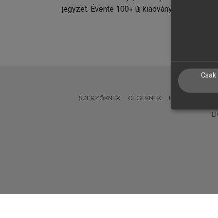
jegyzet. Évente 100+ új kiadvány.
kiadvá
Csak 
SZERZŐKNEK
CÉGEKNEK
KÖNYVTÁROSO
L
Verzió: 2.7.2