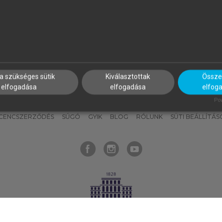
nyokat, hogy bármikor azonnal
részeket, és
készíts
saj
hozzájuk férhess!
jegyzeteket!
a szükséges sütik
Kiválasztottak
Összes
elfogadása
elfogadása
elfog
KNAK
SZERKESZTÉSI ÉS LEKTORÁLÁSI ALAPELVEK
MI – ÁLTALÁNOS
Pow
ICENCSZERZŐDÉS
SÚGÓ
GYIK
BLOG
RÓLUNK
SÜTI BEÁLLÍTÁS