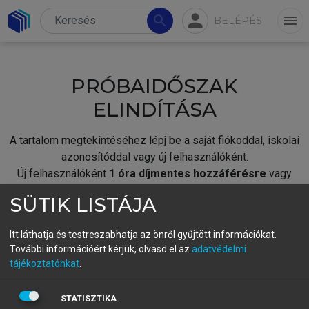
person
search
menu
BELÉPÉS
PRÓBAIDŐSZAK
ELINDÍTÁSA
A tartalom megtekintéséhez lépj be a saját fiókoddal, iskolai
azonosítóddal vagy új felhasználóként.
Új felhasználóként
1 óra díjmentes hozzáférésre
vagy
jogosult.
SÜTIK LISTÁJA
A próbaidőszak elindításához,
jelentkezz
be meglévő
fiókoddal,
vagy hozz létre új fiókot.
Itt láthatja és testreszabhatja az önről gyűjtött információkat.
További információért kérjük, olvasd el az
adatvédelmi
A regisztráció után a
próbaidőszak
automatikusan
elindul.
tájékoztatónkat
.
BELÉPÉS SAJÁT FIÓKKAL
STATISZTIKA