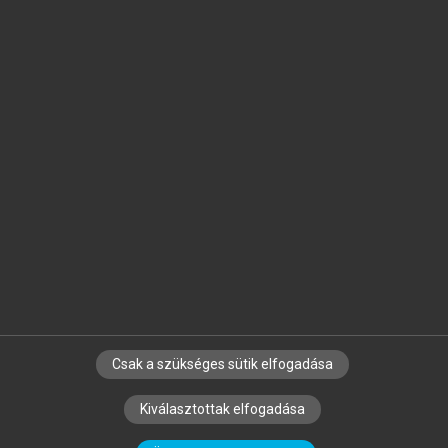
Jelöld meg a számodra fontos részeket, és
készíts
saját
jegyzeteket!
Egyéni előfizetéssel további
MeRSZ+ funkciókat
és
tartalmakat is elérhetsz.
Csak a szükséges sütik elfogadása
SZERZŐKNEK
CÉGEKNEK
KÖNYVTÁROSOKNAK
Kiválasztottak elfogadása
SZERKESZTÉSI ÉS LEKTORÁLÁSI ALAPELVEK