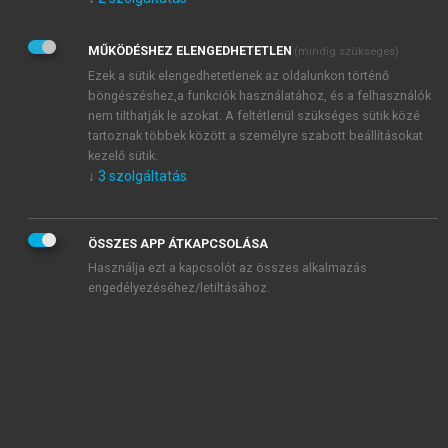
Kérek értesítést az Akadémiai Kiadó Zrt. újdonságairól,
akcióiról.
MŰKÖDÉSHEZ ELENGEDHETETLEN
(mindig szükséges)
Az
Adatkezelési tájékoztatóban
foglaltakat tudomásul
veszem és elfogadom.
Ezek a sütik elengedhetetlenek az oldalunkon történő
Az
Általános vásárlási feltételeket
, valamint a
szotar.net
és a
böngészéshez,a funkciók használatához, és a felhasználók
mersz.hu
oldalak licencszerződéseiben foglaltakat
nem tilthatják le azokat. A feltétlenül szükséges sütik közé
tudomásul veszem és elfogadom.
tartoznak többek között a személyre szabott beállításokat
kezelő sütik.
↓
3
szolgáltatás
KIPRÓBÁLOM
ÖSSZES APP ÁTKAPCSOLÁSA
Használja ezt a kapcsolót az összes alkalmazás
engedélyezéséhez/letiltásához.
MIÉRT ÉRDEMES A MERSZ ONLINE
OKOSKÖNYVTÁRAT HASZNÁLNI?