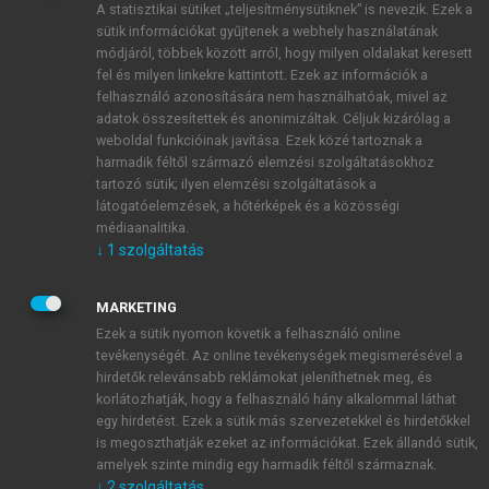
A statisztikai sütiket „teljesítménysütiknek” is nevezik. Ezek a
sütik információkat gyűjtenek a webhely használatának
módjáról, többek között arról, hogy milyen oldalakat keresett
ÚJ FIÓK LÉTREHOZÁSA
fel és milyen linkekre kattintott. Ezek az információk a
1 óra díjmentes hozzáférés
felhasználó azonosítására nem használhatóak, mivel az
adatok összesítettek és anonimizáltak. Céljuk kizárólag a
weboldal funkcióinak javítása. Ezek közé tartoznak a
E-MAIL-CÍM
harmadik féltől származó elemzési szolgáltatásokhoz
tartozó sütik; ilyen elemzési szolgáltatások a
látogatóelemzések, a hőtérképek és a közösségi
NÉV
médiaanalitika.
↓
1
szolgáltatás
JELSZÓ
MARKETING
Ezek a sütik nyomon követik a felhasználó online
tevékenységét. Az online tevékenységek megismerésével a
JELSZÓ ÚJRA
hirdetők relevánsabb reklámokat jeleníthetnek meg, és
korlátozhatják, hogy a felhasználó hány alkalommal láthat
egy hirdetést. Ezek a sütik más szervezetekkel és hirdetőkkel
is megoszthatják ezeket az információkat. Ezek állandó sütik,
Kérek értesítést a MeRSZ újdonságairól, akcióiról.
amelyek szinte mindig egy harmadik féltől származnak.
↓
2
szolgáltatás