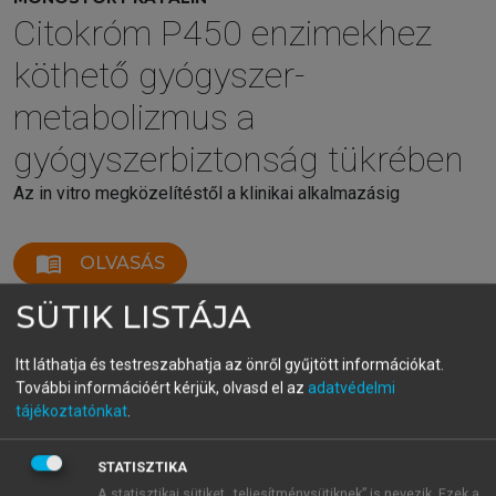
Citokróm P450 enzimekhez
köthető gyógyszer-
metabolizmus a
gyógyszerbiztonság tükrében
Az in vitro megközelítéstől a klinikai alkalmazásig
menu_book
OLVASÁS
SÜTIK LISTÁJA
Itt láthatja és testreszabhatja az önről gyűjtött információkat.
1.5.1. Genetikai polimorfizmus
További információért kérjük, olvasd el az
adatvédelmi
tájékoztatónkat
.
A CYP enzimek genetikai polimorfizmusai jelentős
eltéréseket okozhatnak a szubsztráthatóanyagok
vérszintjében, és így befolyásolják a
STATISZTIKA
A statisztikai sütiket „teljesítménysütiknek” is nevezik. Ezek a