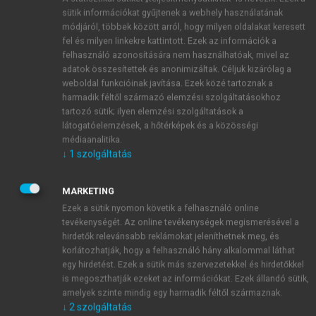
gyógyszerhatékonyságot és a mellékhatások
sütik információkat gyűjtenek a webhely használatának
kialakulását. A funkcióvesztő allélvariánsok
módjáról, többek között arról, hogy milyen oldalakat keresett
következménye a csökkent vagy teljesen hiányzó
fel és milyen linkekre kattintott. Ezek az információk a
CYP-enzimaktivitás, míg a funkciófokozó
felhasználó azonosítására nem használhatóak, mivel az
allélvariánsok emelkedett aktivitást eredményeznek,
adatok összesítettek és anonimizáltak. Céljuk kizárólag a
ami növelheti a nemkívánt hatások kockázatát vagy
weboldal funkcióinak javítása. Ezek közé tartoznak a
harmadik féltől származó elemzési szolgáltatásokhoz
hatáselmaradáshoz vezethet (Függelék, 12.1.;
tartozó sütik; ilyen elemzési szolgáltatások a
Cavallari, 2011
;
Zhou, 2017
). Nagyszámú CYP-
látogatóelemzések, a hőtérképek és a közösségi
allélvariánst és -alvariánst azonosítottak, ugyanakkor
médiaanalitika.
komoly klinikai következményeket lényegesen
↓
1
szolgáltatás
kevesebbnél írtak le (
Zanger, 2014
;
S17
). Például a
CYP2D6 esetén már 149 allélvariánst azonosítottak,
MARKETING
de mindössze egy tucat allélhoz köthető klinikailag
Ezek a sütik nyomon követik a felhasználó online
releváns CYP2D6-aktivitásváltozás, míg a CYP1A2 és
tevékenységét. Az online tevékenységek megismerésével a
CYP3A4 enzimek polimorfizmusai kevéssé jutnak
hirdetők relevánsabb reklámokat jeleníthetnek meg, és
korlátozhatják, hogy a felhasználó hány alkalommal láthat
érvényre az egyéb nem genetikai tényezők mellett. A
egy hirdetést. Ezek a sütik más szervezetekkel és hirdetőkkel
CYP
-allélvariánsok többnyire egy vagy több
is megoszthatják ezeket az információkat. Ezek állandó sütik,
egypontos nukleotidpolimorfizmust (SNP, „single
amelyek szinte mindig egy harmadik féltől származnak.
nucleotide polymorphism”) hordoznak. Az SNP-k
↓
2
szolgáltatás