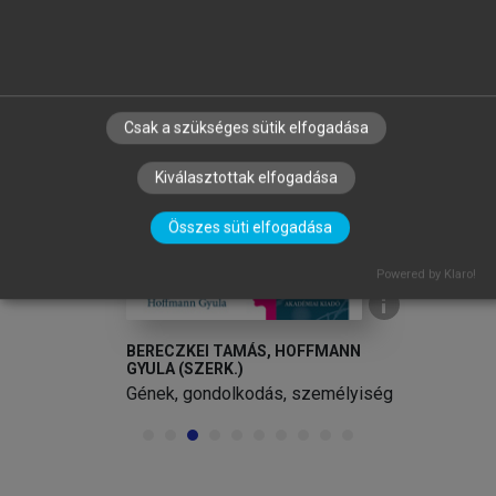
arrow_circle_left
arrow_circle_right
Csak a szükséges sütik elfogadása
Kiválasztottak elfogadása
Összes süti elfogadása
Powered by Klaro!
BERECZKEI TAMÁS, HOFFMANN
GYULA (SZERK.)
i
Gének, gondolkodás, személyiség