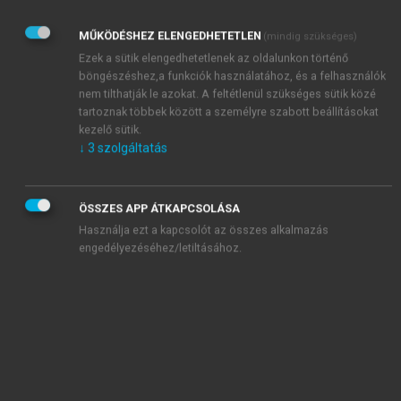
létrejöhetnek nukleotidcserével, nukleotidkieséssel
(deléció) vagy beékelődéssel (inzerció), a helyet
MŰKÖDÉSHEZ ELENGEDHETETLEN
(mindig szükséges)
tekintve pedig előfordulnak a kódoló (exonrégió)
Ezek a sütik elengedhetetlenek az oldalunkon történő
vagy nem kódoló részeken (intronrégiók és
böngészéshez,a funkciók használatához, és a felhasználók
szabályzó területek) is. Továbbá ismertek
CYP
gén
nem tilthatják le azokat. A feltétlenül szükséges sütik közé
kópiaszámváltozását (teljes géndeléció vagy -
tartoznak többek között a személyre szabott beállításokat
kezelő sütik.
duplikáció/multiplikáció) eredményező
↓
3
szolgáltatás
polimorfizmusok is (pl. CYP2D6). Az
allélvariánsokat a
CYP
gén neve után *-gal és
számmal, az alvariánst pedig nagybetűvel jelöljük (pl.
ÖSSZES APP ÁTKAPCSOLÁSA
CYP2D6*4
és
CYP2D6*4D
). „Vad típusú” variánsnak
Használja ezt a kapcsolót az összes alkalmazás
azt az allélvariánst tekintjük, amely a legnagyobb
engedélyezéséhez/letiltásához.
arányban fordul elő az emberi populációban és
működőképes enzimet kódol. A vad típusú
allélvariánsokat
*1
-gyel jelöljük, míg a polimorf
allélvariánsok az azonosítás időbeli sorrendjében
növekvő sorszámot kapnak. A gyógyszer-
metabolizáló CYP enzimeknél azonosított
allélvariánsokkal és változatokkal kapcsolatos