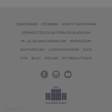
SZERZŐKNEK
CÉGEKNEK
KÖNYVTÁROSOKNAK
SZERKESZTÉSI ÉS LEKTORÁLÁSI ALAPELVEK
MI – ÁLTALÁNOS IRÁNYELVEK
IMPRESSZUM
ADATVÉDELEM
LICENCSZERZŐDÉS
SÚGÓ
GYIK
BLOG
RÓLUNK
SÜTI BEÁLLÍTÁSOK
Verzió: 2.7.2