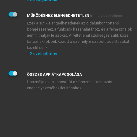
Kérek értesítést az Akadémiai Kiadó Zrt. újdonságairól,
akcióiról.
MŰKÖDÉSHEZ ELENGEDHETETLEN
(mindig szükséges)
Az
Adatkezelési tájékoztatóban
foglaltakat tudomásul
veszem és elfogadom.
Ezek a sütik elengedhetetlenek az oldalunkon történő
Az
Általános vásárlási feltételeket
, valamint a
szotar.net
és a
böngészéshez,a funkciók használatához, és a felhasználók
mersz.hu
oldalak licencszerződéseiben foglaltakat
nem tilthatják le azokat. A feltétlenül szükséges sütik közé
tudomásul veszem és elfogadom.
tartoznak többek között a személyre szabott beállításokat
kezelő sütik.
↓
3
szolgáltatás
KIPRÓBÁLOM
ÖSSZES APP ÁTKAPCSOLÁSA
Használja ezt a kapcsolót az összes alkalmazás
engedélyezéséhez/letiltásához.
MIÉRT ÉRDEMES A MERSZ ONLINE
OKOSKÖNYVTÁRAT HASZNÁLNI?