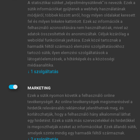
A statisztikai sütiket „teljesítménysütiknek” is nevezik. Ezek a
sütik információkat gyűjtenek a webhely használatának
módjáról, többek között arról, hogy milyen oldalakat keresett
ÚJ FIÓK LÉTREHOZÁSA
fel és milyen linkekre kattintott. Ezek az információk a
1 óra díjmentes hozzáférés
felhasználó azonosítására nem használhatóak, mivel az
adatok összesítettek és anonimizáltak. Céljuk kizárólag a
weboldal funkcióinak javítása. Ezek közé tartoznak a
E-MAIL-CÍM
harmadik féltől származó elemzési szolgáltatásokhoz
tartozó sütik; ilyen elemzési szolgáltatások a
látogatóelemzések, a hőtérképek és a közösségi
NÉV
médiaanalitika.
↓
1
szolgáltatás
JELSZÓ
MARKETING
Ezek a sütik nyomon követik a felhasználó online
tevékenységét. Az online tevékenységek megismerésével a
JELSZÓ ÚJRA
hirdetők relevánsabb reklámokat jeleníthetnek meg, és
korlátozhatják, hogy a felhasználó hány alkalommal láthat
egy hirdetést. Ezek a sütik más szervezetekkel és hirdetőkkel
is megoszthatják ezeket az információkat. Ezek állandó sütik,
Kérek értesítést a MeRSZ újdonságairól, akcióiról.
amelyek szinte mindig egy harmadik féltől származnak.
↓
2
szolgáltatás