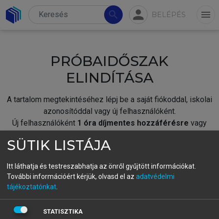
person
search
menu
BELÉPÉS
PRÓBAIDŐSZAK
ELINDÍTÁSA
A tartalom megtekintéséhez lépj be a saját fiókoddal, iskolai
azonosítóddal vagy új felhasználóként.
Új felhasználóként
1 óra díjmentes hozzáférésre
vagy
jogosult.
SÜTIK LISTÁJA
A próbaidőszak elindításához,
jelentkezz
be meglévő
fiókoddal,
vagy hozz létre új fiókot.
Itt láthatja és testreszabhatja az önről gyűjtött információkat.
További információért kérjük, olvasd el az
adatvédelmi
A regisztráció után a
próbaidőszak
automatikusan
elindul.
tájékoztatónkat
.
BELÉPÉS SAJÁT FIÓKKAL
STATISZTIKA