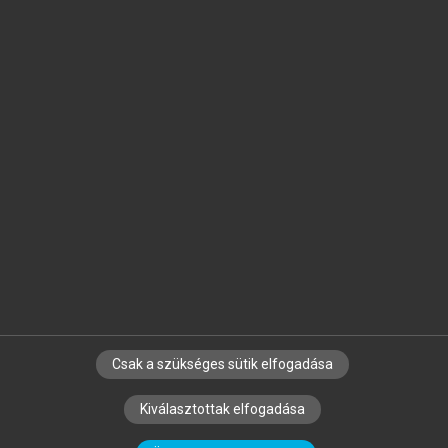
Jelöld meg a számodra fontos részeket, és
készíts
saját
jegyzeteket!
Egyéni előfizetéssel további
MeRSZ+ funkciókat
és
tartalmakat is elérhetsz.
Csak a szükséges sütik elfogadása
SZERZŐKNEK
CÉGEKNEK
KÖNYVTÁROSOKNAK
Kiválasztottak elfogadása
SZERKESZTÉSI ÉS LEKTORÁLÁSI ALAPELVEK