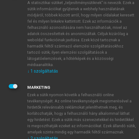
A statisztikai sütiket „teljesítménysütiknek” is nevezik. Ezek a
sütik információkat gyűjtenek a webhely használatának
módjáról, többek között arról, hogy milyen oldalakat keresett
ÚJ FIÓK LÉTREHOZÁSA
fel és milyen linkekre kattintott. Ezek az információk a
1 óra díjmentes hozzáférés
felhasználó azonosítására nem használhatóak, mivel az
adatok összesítettek és anonimizáltak. Céljuk kizárólag a
weboldal funkcióinak javítása. Ezek közé tartoznak a
E-MAIL-CÍM
harmadik féltől származó elemzési szolgáltatásokhoz
tartozó sütik; ilyen elemzési szolgáltatások a
látogatóelemzések, a hőtérképek és a közösségi
NÉV
médiaanalitika.
↓
1
szolgáltatás
JELSZÓ
MARKETING
Ezek a sütik nyomon követik a felhasználó online
tevékenységét. Az online tevékenységek megismerésével a
JELSZÓ ÚJRA
hirdetők relevánsabb reklámokat jeleníthetnek meg, és
korlátozhatják, hogy a felhasználó hány alkalommal láthat
egy hirdetést. Ezek a sütik más szervezetekkel és hirdetőkkel
is megoszthatják ezeket az információkat. Ezek állandó sütik,
Kérek értesítést a MeRSZ újdonságairól, akcióiról.
amelyek szinte mindig egy harmadik féltől származnak.
↓
2
szolgáltatás