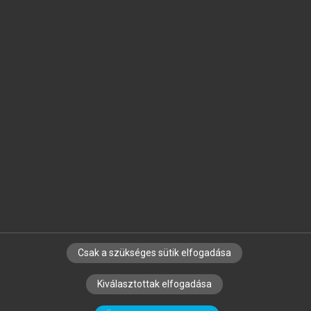
Jelöld meg a számodra fontos részeket, és
készíts
saját
jegyzeteket!
Egyéni előfizetéssel további
MeRSZ+ funkciókat
és
tartalmakat is elérhetsz.
Csak a szükséges sütik elfogadása
SZERZŐKNEK
CÉGEKNEK
KÖNYVTÁROSOKNAK
Kiválasztottak elfogadása
SZERKESZTÉSI ÉS LEKTORÁLÁSI ALAPELVEK