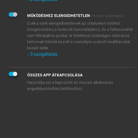
Kérek értesítést az Akadémiai Kiadó Zrt. újdonságairól,
akcióiról.
MŰKÖDÉSHEZ ELENGEDHETETLEN
(mindig szükséges)
Az
Adatkezelési tájékoztatóban
foglaltakat tudomásul
veszem és elfogadom.
Ezek a sütik elengedhetetlenek az oldalunkon történő
Az
Általános vásárlási feltételeket
, valamint a
szotar.net
és a
böngészéshez,a funkciók használatához, és a felhasználók
mersz.hu
oldalak licencszerződéseiben foglaltakat
nem tilthatják le azokat. A feltétlenül szükséges sütik közé
tudomásul veszem és elfogadom.
tartoznak többek között a személyre szabott beállításokat
kezelő sütik.
↓
3
szolgáltatás
KIPRÓBÁLOM
ÖSSZES APP ÁTKAPCSOLÁSA
Használja ezt a kapcsolót az összes alkalmazás
engedélyezéséhez/letiltásához.
MIÉRT ÉRDEMES A MERSZ ONLINE
OKOSKÖNYVTÁRAT HASZNÁLNI?