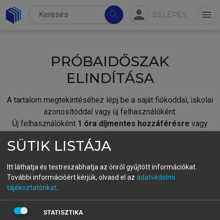
person
search
menu
BELÉPÉS
PRÓBAIDŐSZAK
ELINDÍTÁSA
A tartalom megtekintéséhez lépj be a saját fiókoddal, iskolai
azonosítóddal vagy új felhasználóként.
Új felhasználóként
1 óra díjmentes hozzáférésre
vagy
jogosult.
SÜTIK LISTÁJA
A próbaidőszak elindításához,
jelentkezz
be meglévő
fiókoddal,
vagy hozz létre új fiókot.
Itt láthatja és testreszabhatja az önről gyűjtött információkat.
További információért kérjük, olvasd el az
adatvédelmi
A regisztráció után a
próbaidőszak
automatikusan
elindul.
tájékoztatónkat
.
BELÉPÉS SAJÁT FIÓKKAL
STATISZTIKA