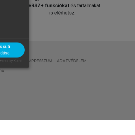
át
MeRSZ+ funkciókat
és tartalmakat
is elérhetsz.
 süti
adása
 IRÁNYELVEK
IMPRESSZUM
ADATVÉDELEM
ered by Klaro!
OK