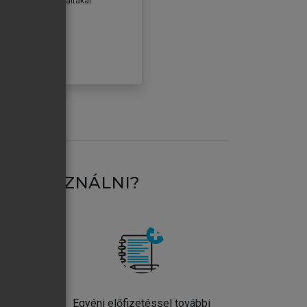
erződéseiben foglaltakat
ogadom.
ÓBÁLOM
AT HASZNÁLNI?
ntos
Egyéni előfizetéssel további