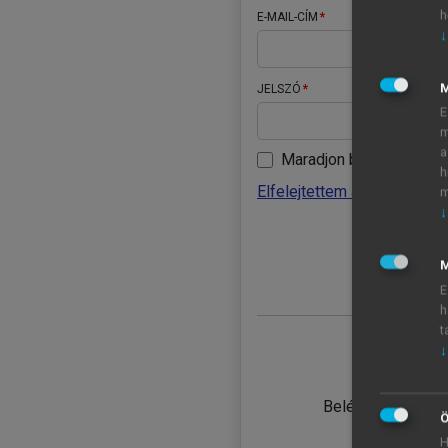
h
E-MAIL-CÍM
↓
JELSZÓ
E
m
a
Maradjon belépve
h
Elfelejtettem a jelszavamat
m
↓
BELÉ
M
E
h
t
↓
TANULÓ
Belépés intézmén
Ö
H