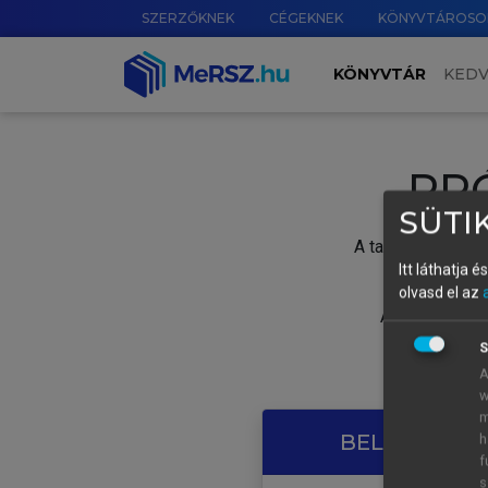
SZERZŐKNEK
CÉGEKNEK
KÖNYVTÁROSO
KÖNYVTÁR
KED
PR
SÜTIK
A tartalom megtek
Itt láthatja 
olvasd el az
A próbaidősza
S
A
w
m
BELÉPÉS SAJ
h
f
s