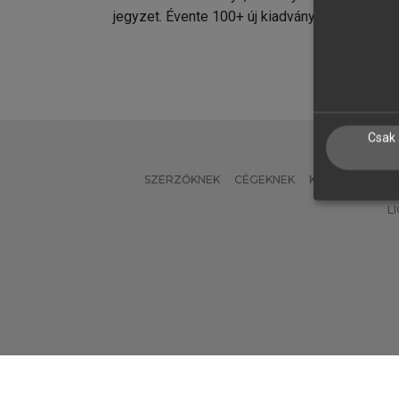
jegyzet. Évente 100+ új kiadvány.
kiadvá
Csak 
SZERZŐKNEK
CÉGEKNEK
KÖNYVTÁROSO
L
Verzió: 2.7.2