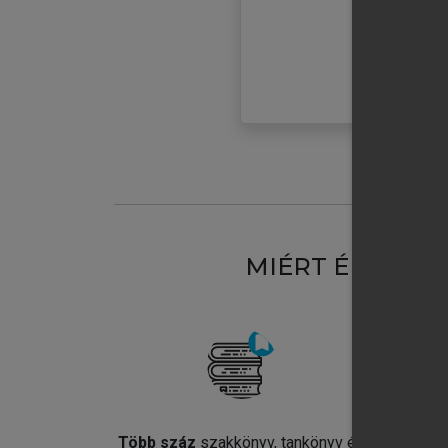
MIÉRT ÉRDEME
Több száz
szakkönyv, tankönyv és
Jel