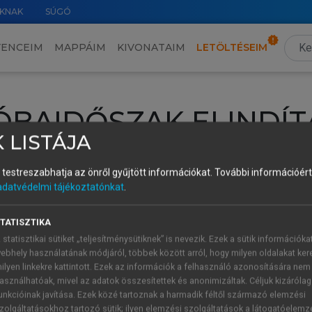
KNAK
SÚGÓ
VENCEIM
MAPPÁIM
KIVONATAIM
LETÖLTÉSEIM
ÓBAIDŐSZAK ELINDÍT
 LISTÁJA
intéséhez lépj be a saját fiókoddal, iskolai azonosítóddal vagy ú
és testreszabhatja az önről gyűjtött információkat.
További információért 
Új felhasználóként
1 óra díjmentes hozzáférésre
vagy jogosult
adatvédelmi tájékoztatónkat
.
k elindításához,
jelentkezz
be meglévő fiókoddal,
vagy hozz lé
A regisztráció után a
próbaidőszak
automatikusan
elindul.
TATISZTIKA
 statisztikai sütiket „teljesítménysütiknek” is nevezik. Ezek a sütik információka
ebhely használatának módjáról, többek között arról, hogy milyen oldalakat kere
ilyen linkekre kattintott. Ezek az információk a felhasználó azonosítására nem
ÚJ FIÓK 
ÁT FIÓKKAL
asználhatóak, mivel az adatok összesítettek és anonimizáltak. Céljuk kizáróla
1 óra díjme
unkcióinak javítása. Ezek közé tartoznak a harmadik féltől származó elemzési
zolgáltatásokhoz tartozó sütik; ilyen elemzési szolgáltatások a látogatóelemz