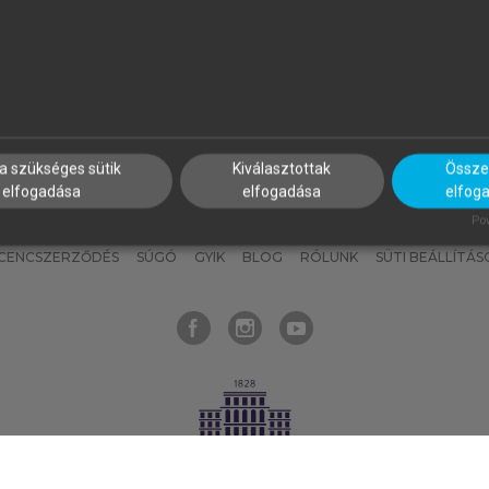
nyokat, hogy bármikor azonnal
részeket, és
készíts
saj
hozzájuk férhess!
jegyzeteket!
a szükséges sütik
Kiválasztottak
Összes
elfogadása
elfogadása
elfog
KNAK
SZERKESZTÉSI ÉS LEKTORÁLÁSI ALAPELVEK
MI – ÁLTALÁNOS
Pow
ICENCSZERZŐDÉS
SÚGÓ
GYIK
BLOG
RÓLUNK
SÜTI BEÁLLÍTÁS