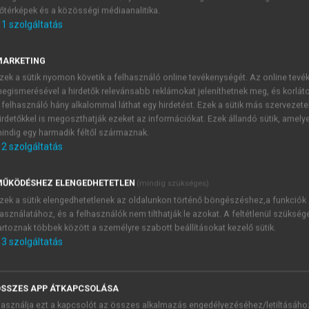
őtérképek és a közösségi médiaanalitika.
E-MAIL-CÍM
1
szolgáltatás
MARKETING
NÉV
zek a sütik nyomon követik a felhasználó online tevékenységét. Az online tev
egismerésével a hirdetők relevánsabb reklámokat jeleníthetnek meg, és korlát
 felhasználó hány alkalommal láthat egy hirdetést. Ezek a sütik más szervezete
JELSZÓ
irdetőkkel is megoszthatják ezeket az információkat. Ezek állandó sütik, amely
indig egy harmadik féltől származnak.
2
szolgáltatás
JELSZÓ ÚJRA
PÉS
ŰKÖDÉSHEZ ELENGEDHETETLEN
(mindig szükséges)
zek a sütik elengedhetetlenek az oldalunkon történő böngészéshez,a funkciók
asználatához, és a felhasználók nem tilthatják le azokat. A feltétlenül szükség
Kérek értesítést a MeRSZ új
artoznak többek között a személyre szabott beállításokat kezelő sütik.
Kérek értesítést az Akadémi
3
szolgáltatás
akcióiról.
 VAGY?
Az
Adatkezelési tájékozta
yi azonosítóval
veszem és elfogadom.
SSZES APP ÁTKAPCSOLÁSA
Az
Általános vásárlási felt
asználja ezt a kapcsolót az összes alkalmazás engedélyezéséhez/letiltásáho