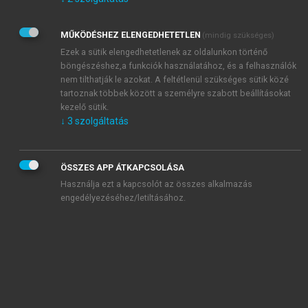
Kérek értesítést az Akadémiai Kiadó Zrt. újdonságairól,
akcióiról.
MŰKÖDÉSHEZ ELENGEDHETETLEN
(mindig szükséges)
Az
Adatkezelési tájékoztatóban
foglaltakat tudomásul
veszem és elfogadom.
Ezek a sütik elengedhetetlenek az oldalunkon történő
Az
Általános vásárlási feltételeket
, valamint a
szotar.net
és a
böngészéshez,a funkciók használatához, és a felhasználók
mersz.hu
oldalak licencszerződéseiben foglaltakat
nem tilthatják le azokat. A feltétlenül szükséges sütik közé
tudomásul veszem és elfogadom.
tartoznak többek között a személyre szabott beállításokat
kezelő sütik.
↓
3
szolgáltatás
KIPRÓBÁLOM
ÖSSZES APP ÁTKAPCSOLÁSA
Használja ezt a kapcsolót az összes alkalmazás
engedélyezéséhez/letiltásához.
MIÉRT ÉRDEMES A MERSZ ONLINE
OKOSKÖNYVTÁRAT HASZNÁLNI?