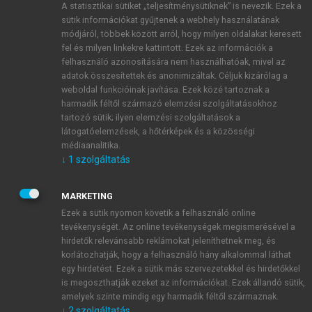
A statisztikai sütiket „teljesítménysütiknek” is nevezik. Ezek a
sütik információkat gyűjtenek a webhely használatának
módjáról, többek között arról, hogy milyen oldalakat keresett
ÚJ FIÓK LÉTREHOZÁSA
fel és milyen linkekre kattintott. Ezek az információk a
1 óra díjmentes hozzáférés
felhasználó azonosítására nem használhatóak, mivel az
adatok összesítettek és anonimizáltak. Céljuk kizárólag a
weboldal funkcióinak javítása. Ezek közé tartoznak a
E-MAIL-CÍM
harmadik féltől származó elemzési szolgáltatásokhoz
tartozó sütik; ilyen elemzési szolgáltatások a
látogatóelemzések, a hőtérképek és a közösségi
NÉV
médiaanalitika.
↓
1
szolgáltatás
JELSZÓ
MARKETING
Ezek a sütik nyomon követik a felhasználó online
tevékenységét. Az online tevékenységek megismerésével a
JELSZÓ ÚJRA
hirdetők relevánsabb reklámokat jeleníthetnek meg, és
korlátozhatják, hogy a felhasználó hány alkalommal láthat
egy hirdetést. Ezek a sütik más szervezetekkel és hirdetőkkel
is megoszthatják ezeket az információkat. Ezek állandó sütik,
Kérek értesítést a MeRSZ újdonságairól, akcióiról.
amelyek szinte mindig egy harmadik féltől származnak.
↓
2
szolgáltatás