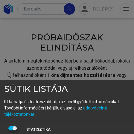
person
search
menu
BELÉPÉS
PRÓBAIDŐSZAK
ELINDÍTÁSA
A tartalom megtekintéséhez lépj be a saját fiókoddal, iskolai
azonosítóddal vagy új felhasználóként.
Új felhasználóként
1 óra díjmentes hozzáférésre
vagy
jogosult.
SÜTIK LISTÁJA
A próbaidőszak elindításához,
jelentkezz
be meglévő
fiókoddal,
vagy hozz létre új fiókot.
Itt láthatja és testreszabhatja az önről gyűjtött információkat.
További információért kérjük, olvasd el az
adatvédelmi
A regisztráció után a
próbaidőszak
automatikusan
elindul.
tájékoztatónkat
.
BELÉPÉS SAJÁT FIÓKKAL
STATISZTIKA