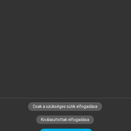
Jelöld meg a számodra fontos részeket, és
készíts
saját
jegyzeteket!
Egyéni előfizetéssel további
MeRSZ+ funkciókat
és
tartalmakat is elérhetsz.
Csak a szükséges sütik elfogadása
SZERZŐKNEK
CÉGEKNEK
KÖNYVTÁROSOKNAK
Kiválasztottak elfogadása
SZERKESZTÉSI ÉS LEKTORÁLÁSI ALAPELVEK