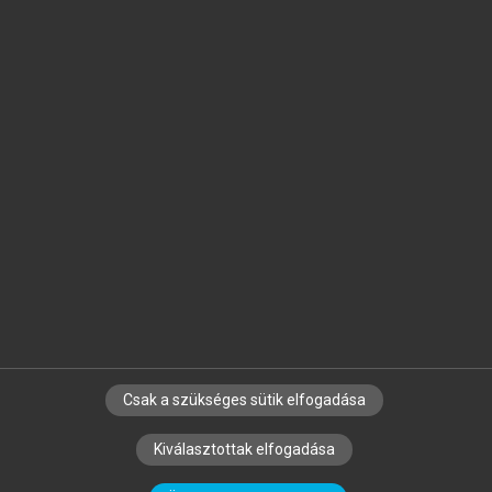
Jelöld meg a számodra fontos részeket, és
készíts
saját
jegyzeteket!
Egyéni előfizetéssel további
MeRSZ+ funkciókat
és
tartalmakat is elérhetsz.
Csak a szükséges sütik elfogadása
SZERZŐKNEK
CÉGEKNEK
KÖNYVTÁROSOKNAK
Kiválasztottak elfogadása
SZERKESZTÉSI ÉS LEKTORÁLÁSI ALAPELVEK