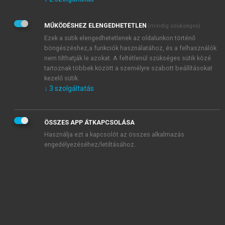
Kérek értesítést az Akadémiai Kiadó Zrt. újdonságairól,
akcióiról.
MŰKÖDÉSHEZ ELENGEDHETETLEN
(mindig szükséges)
Az
Adatkezelési tájékoztatóban
foglaltakat tudomásul
veszem és elfogadom.
Ezek a sütik elengedhetetlenek az oldalunkon történő
Az
Általános vásárlási feltételeket
, valamint a
szotar.net
és a
böngészéshez,a funkciók használatához, és a felhasználók
mersz.hu
oldalak licencszerződéseiben foglaltakat
nem tilthatják le azokat. A feltétlenül szükséges sütik közé
tudomásul veszem és elfogadom.
tartoznak többek között a személyre szabott beállításokat
kezelő sütik.
↓
3
szolgáltatás
KIPRÓBÁLOM
ÖSSZES APP ÁTKAPCSOLÁSA
Használja ezt a kapcsolót az összes alkalmazás
engedélyezéséhez/letiltásához.
MIÉRT ÉRDEMES A MERSZ ONLINE
OKOSKÖNYVTÁRAT HASZNÁLNI?