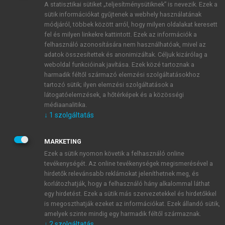
A statisztikai sütiket „teljesítménysütiknek” is nevezik. Ezek a
sütik információkat gyűjtenek a webhely használatának
módjáról, többek között arról, hogy milyen oldalakat keresett
ÚJ FIÓK LÉTREHOZÁSA
fel és milyen linkekre kattintott. Ezek az információk a
1 óra díjmentes hozzáférés
felhasználó azonosítására nem használhatóak, mivel az
adatok összesítettek és anonimizáltak. Céljuk kizárólag a
weboldal funkcióinak javítása. Ezek közé tartoznak a
E-MAIL-CÍM
harmadik féltől származó elemzési szolgáltatásokhoz
tartozó sütik; ilyen elemzési szolgáltatások a
látogatóelemzések, a hőtérképek és a közösségi
NÉV
médiaanalitika.
↓
1
szolgáltatás
JELSZÓ
MARKETING
Ezek a sütik nyomon követik a felhasználó online
tevékenységét. Az online tevékenységek megismerésével a
JELSZÓ ÚJRA
hirdetők relevánsabb reklámokat jeleníthetnek meg, és
korlátozhatják, hogy a felhasználó hány alkalommal láthat
egy hirdetést. Ezek a sütik más szervezetekkel és hirdetőkkel
is megoszthatják ezeket az információkat. Ezek állandó sütik,
Kérek értesítést a MeRSZ újdonságairól, akcióiról.
amelyek szinte mindig egy harmadik féltől származnak.
↓
2
szolgáltatás