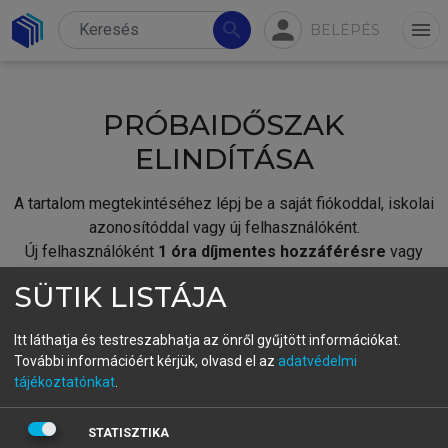
person
search
menu
BELÉPÉS
PRÓBAIDŐSZAK
ELINDÍTÁSA
A tartalom megtekintéséhez lépj be a saját fiókoddal, iskolai
azonosítóddal vagy új felhasználóként.
Új felhasználóként
1 óra díjmentes hozzáférésre
vagy
jogosult.
SÜTIK LISTÁJA
A próbaidőszak elindításához,
jelentkezz
be meglévő
fiókoddal,
vagy hozz létre új fiókot.
Itt láthatja és testreszabhatja az önről gyűjtött információkat.
További információért kérjük, olvasd el az
adatvédelmi
A regisztráció után a
próbaidőszak
automatikusan
elindul.
tájékoztatónkat
.
BELÉPÉS SAJÁT FIÓKKAL
STATISZTIKA