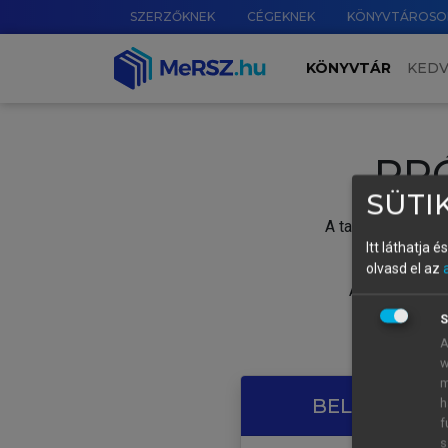
SZERZŐKNEK
CÉGEKNEK
KÖNYVTÁROSO
KÖNYVTÁR
KED
PR
SÜTIK
A tartalom megtek
Itt láthatja 
olvasd el az
A próbaidősza
S
A
w
m
BELÉPÉS SAJ
h
f
s