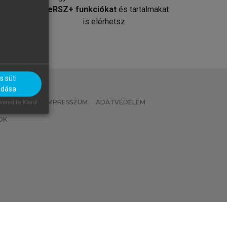
át
MeRSZ+ funkciókat
és tartalmakat
is elérhetsz.
 süti
adása
 IRÁNYELVEK
IMPRESSZUM
ADATVÉDELEM
ered by Klaro!
OK