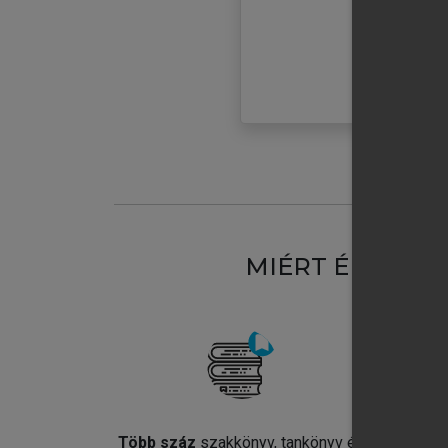
MIÉRT ÉRDEME
Több száz
szakkönyv, tankönyv és
Jel