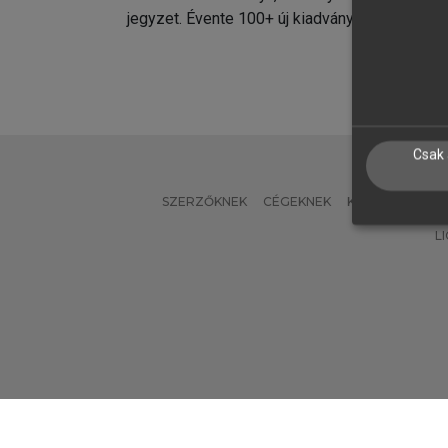
jegyzet. Évente 100+ új kiadvány.
kiadvá
Csak 
SZERZŐKNEK
CÉGEKNEK
KÖNYVTÁROSO
L
Verzió: 2.7.2