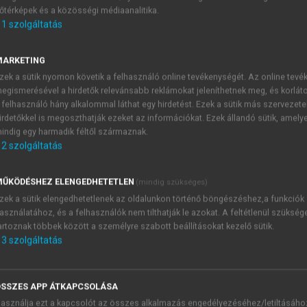
őtérképek és a közösségi médiaanalitika.
E-MAIL-CÍM
1
szolgáltatás
MARKETING
NÉV
zek a sütik nyomon követik a felhasználó online tevékenységét. Az online tev
egismerésével a hirdetők relevánsabb reklámokat jeleníthetnek meg, és korlát
 felhasználó hány alkalommal láthat egy hirdetést. Ezek a sütik más szervezete
JELSZÓ
irdetőkkel is megoszthatják ezeket az információkat. Ezek állandó sütik, amely
indig egy harmadik féltől származnak.
2
szolgáltatás
JELSZÓ ÚJRA
PÉS
ŰKÖDÉSHEZ ELENGEDHETETLEN
(mindig szükséges)
zek a sütik elengedhetetlenek az oldalunkon történő böngészéshez,a funkciók
asználatához, és a felhasználók nem tilthatják le azokat. A feltétlenül szükség
Kérek értesítést a MeRSZ új
artoznak többek között a személyre szabott beállításokat kezelő sütik.
Kérek értesítést az Akadémi
3
szolgáltatás
akcióiról.
 VAGY?
Az
Adatkezelési tájékozta
yi azonosítóval
veszem és elfogadom.
SSZES APP ÁTKAPCSOLÁSA
Az
Általános vásárlási felt
asználja ezt a kapcsolót az összes alkalmazás engedélyezéséhez/letiltásáho