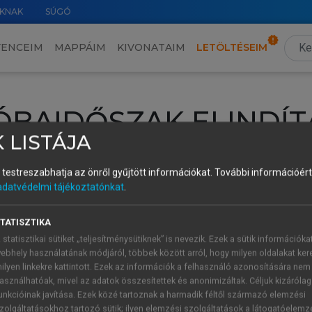
KNAK
SÚGÓ
VENCEIM
MAPPÁIM
KIVONATAIM
LETÖLTÉSEIM
ÓBAIDŐSZAK ELINDÍT
 LISTÁJA
intéséhez lépj be a saját fiókoddal, iskolai azonosítóddal vagy ú
és testreszabhatja az önről gyűjtött információkat.
További információért 
Új felhasználóként
1 óra díjmentes hozzáférésre
vagy jogosult
adatvédelmi tájékoztatónkat
.
k elindításához,
jelentkezz
be meglévő fiókoddal,
vagy hozz lé
A regisztráció után a
próbaidőszak
automatikusan
elindul.
TATISZTIKA
 statisztikai sütiket „teljesítménysütiknek” is nevezik. Ezek a sütik információka
ebhely használatának módjáról, többek között arról, hogy milyen oldalakat kere
ilyen linkekre kattintott. Ezek az információk a felhasználó azonosítására nem
ÚJ FIÓK 
ÁT FIÓKKAL
asználhatóak, mivel az adatok összesítettek és anonimizáltak. Céljuk kizáróla
1 óra díjme
unkcióinak javítása. Ezek közé tartoznak a harmadik féltől származó elemzési
zolgáltatásokhoz tartozó sütik; ilyen elemzési szolgáltatások a látogatóelemz