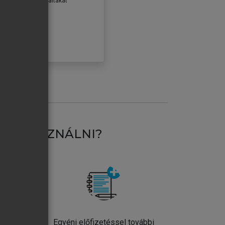
erződéseiben foglaltakat
ogadom.
ÓBÁLOM
AT HASZNÁLNI?
ntos
Egyéni előfizetéssel további