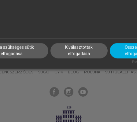
nyokat, hogy bármikor azonnal
részeket, és
készíts
saj
hozzájuk férhess!
jegyzeteket!
a szükséges sütik
Kiválasztottak
Összes
elfogadása
elfogadása
elfog
KNAK
SZERKESZTÉSI ÉS LEKTORÁLÁSI ALAPELVEK
MI – ÁLTALÁNOS
Pow
ICENCSZERZŐDÉS
SÚGÓ
GYIK
BLOG
RÓLUNK
SÜTI BEÁLLÍTÁS