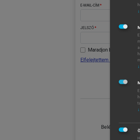
h
E-MAIL-CÍM
↓
JELSZÓ
E
m
a
Maradjon belépve
h
Elfelejtettem a jelszavamat
m
↓
BELÉ
M
E
h
t
↓
TANULÓ
Belépés intézmén
Ö
H