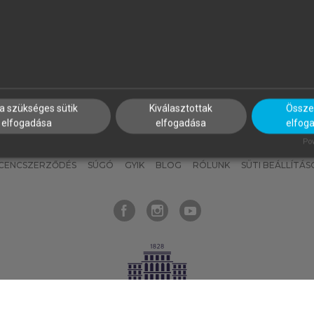
nyokat, hogy bármikor azonnal
részeket, és
készíts
saj
hozzájuk férhess!
jegyzeteket!
a szükséges sütik
Kiválasztottak
Összes
elfogadása
elfogadása
elfog
KNAK
SZERKESZTÉSI ÉS LEKTORÁLÁSI ALAPELVEK
MI – ÁLTALÁNOS
Pow
ICENCSZERZŐDÉS
SÚGÓ
GYIK
BLOG
RÓLUNK
SÜTI BEÁLLÍTÁS