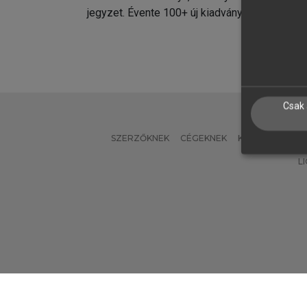
jegyzet. Évente 100+ új kiadvány.
kiadvá
Csak 
SZERZŐKNEK
CÉGEKNEK
KÖNYVTÁROSO
L
Verzió: 2.7.2