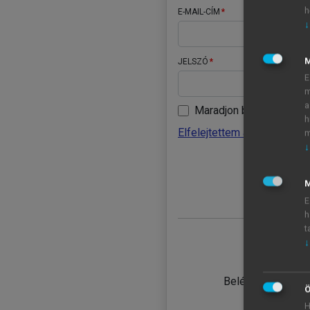
h
E-MAIL-CÍM
↓
JELSZÓ
E
m
a
Maradjon belépve
h
Elfelejtettem a jelszavamat
m
↓
BELÉ
M
E
h
t
↓
TANULÓ
Belépés intézmén
Ö
H