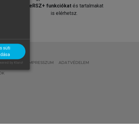
át
MeRSZ+ funkciókat
és tartalmakat
is elérhetsz.
 süti
adása
 IRÁNYELVEK
IMPRESSZUM
ADATVÉDELEM
ered by Klaro!
OK