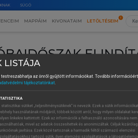
KNAK
SÚGÓ
VENCEIM
MAPPÁIM
KIVONATAIM
LETÖLTÉSEIM
ÓBAIDŐSZAK ELINDÍT
 LISTÁJA
intéséhez lépj be a saját fiókoddal, iskolai azonosítóddal vagy ú
és testreszabhatja az önről gyűjtött információkat.
További információért 
Új felhasználóként
1 óra díjmentes hozzáférésre
vagy jogosult
adatvédelmi tájékoztatónkat
.
k elindításához,
jelentkezz
be meglévő fiókoddal,
vagy hozz lé
A regisztráció után a
próbaidőszak
automatikusan
elindul.
TATISZTIKA
 statisztikai sütiket „teljesítménysütiknek” is nevezik. Ezek a sütik információka
ebhely használatának módjáról, többek között arról, hogy milyen oldalakat kere
ilyen linkekre kattintott. Ezek az információk a felhasználó azonosítására nem
ÚJ FIÓK 
ÁT FIÓKKAL
asználhatóak, mivel az adatok összesítettek és anonimizáltak. Céljuk kizáróla
1 óra díjme
unkcióinak javítása. Ezek közé tartoznak a harmadik féltől származó elemzési
zolgáltatásokhoz tartozó sütik; ilyen elemzési szolgáltatások a látogatóelemz