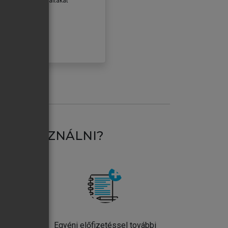
erződéseiben foglaltakat
ogadom.
ÓBÁLOM
AT HASZNÁLNI?
ntos
Egyéni előfizetéssel további