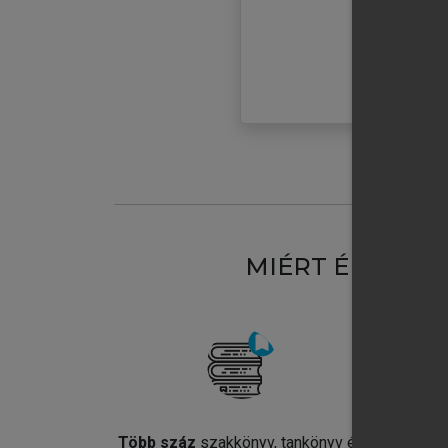
MIÉRT ÉRDEME
Több száz
szakkönyv, tankönyv és
Jel