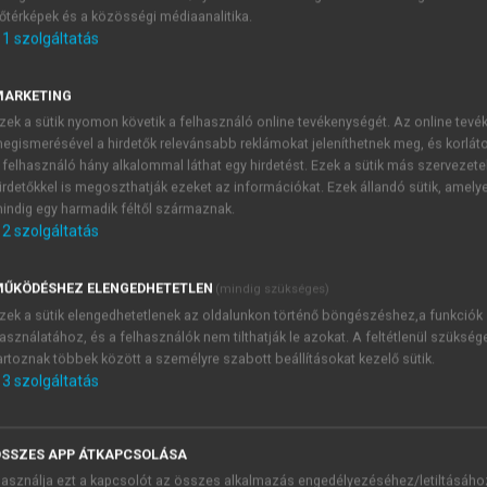
őtérképek és a közösségi médiaanalitika.
E-MAIL-CÍM
1
szolgáltatás
MARKETING
NÉV
zek a sütik nyomon követik a felhasználó online tevékenységét. Az online tev
egismerésével a hirdetők relevánsabb reklámokat jeleníthetnek meg, és korlát
 felhasználó hány alkalommal láthat egy hirdetést. Ezek a sütik más szervezete
JELSZÓ
irdetőkkel is megoszthatják ezeket az információkat. Ezek állandó sütik, amely
indig egy harmadik féltől származnak.
2
szolgáltatás
JELSZÓ ÚJRA
PÉS
ŰKÖDÉSHEZ ELENGEDHETETLEN
(mindig szükséges)
zek a sütik elengedhetetlenek az oldalunkon történő böngészéshez,a funkciók
asználatához, és a felhasználók nem tilthatják le azokat. A feltétlenül szükség
Kérek értesítést a MeRSZ új
artoznak többek között a személyre szabott beállításokat kezelő sütik.
Kérek értesítést az Akadémi
3
szolgáltatás
akcióiról.
 VAGY?
Az
Adatkezelési tájékozta
yi azonosítóval
veszem és elfogadom.
SSZES APP ÁTKAPCSOLÁSA
Az
Általános vásárlási felt
asználja ezt a kapcsolót az összes alkalmazás engedélyezéséhez/letiltásáho