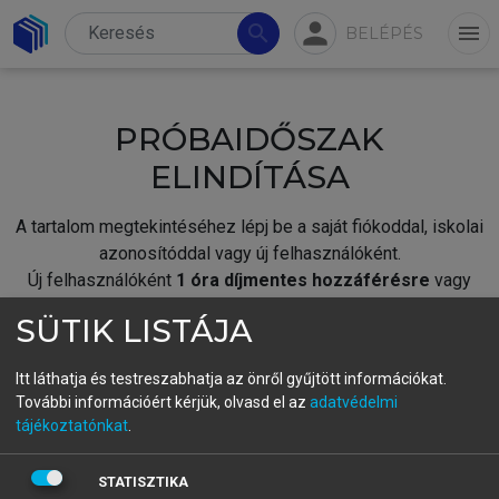
person
search
menu
BELÉPÉS
PRÓBAIDŐSZAK
ELINDÍTÁSA
A tartalom megtekintéséhez lépj be a saját fiókoddal, iskolai
azonosítóddal vagy új felhasználóként.
Új felhasználóként
1 óra díjmentes hozzáférésre
vagy
jogosult.
SÜTIK LISTÁJA
A próbaidőszak elindításához,
jelentkezz
be meglévő
fiókoddal,
vagy hozz létre új fiókot.
Itt láthatja és testreszabhatja az önről gyűjtött információkat.
További információért kérjük, olvasd el az
adatvédelmi
A regisztráció után a
próbaidőszak
automatikusan
elindul.
tájékoztatónkat
.
BELÉPÉS SAJÁT FIÓKKAL
STATISZTIKA