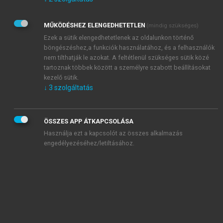
Kérek értesítést az Akadémiai Kiadó Zrt. újdonságairól,
akcióiról.
MŰKÖDÉSHEZ ELENGEDHETETLEN
(mindig szükséges)
Az
Adatkezelési tájékoztatóban
foglaltakat tudomásul
veszem és elfogadom.
Ezek a sütik elengedhetetlenek az oldalunkon történő
Az
Általános vásárlási feltételeket
, valamint a
szotar.net
és a
böngészéshez,a funkciók használatához, és a felhasználók
mersz.hu
oldalak licencszerződéseiben foglaltakat
nem tilthatják le azokat. A feltétlenül szükséges sütik közé
tudomásul veszem és elfogadom.
tartoznak többek között a személyre szabott beállításokat
kezelő sütik.
↓
3
szolgáltatás
KIPRÓBÁLOM
ÖSSZES APP ÁTKAPCSOLÁSA
Használja ezt a kapcsolót az összes alkalmazás
engedélyezéséhez/letiltásához.
MIÉRT ÉRDEMES A MERSZ ONLINE
OKOSKÖNYVTÁRAT HASZNÁLNI?