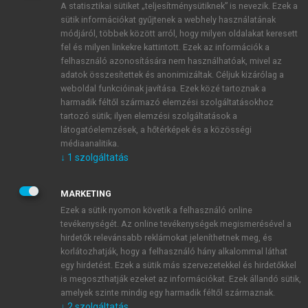
A statisztikai sütiket „teljesítménysütiknek” is nevezik. Ezek a
sütik információkat gyűjtenek a webhely használatának
módjáról, többek között arról, hogy milyen oldalakat keresett
ÚJ FIÓK LÉTREHOZÁSA
fel és milyen linkekre kattintott. Ezek az információk a
1 óra díjmentes hozzáférés
felhasználó azonosítására nem használhatóak, mivel az
adatok összesítettek és anonimizáltak. Céljuk kizárólag a
weboldal funkcióinak javítása. Ezek közé tartoznak a
E-MAIL-CÍM
harmadik féltől származó elemzési szolgáltatásokhoz
tartozó sütik; ilyen elemzési szolgáltatások a
látogatóelemzések, a hőtérképek és a közösségi
NÉV
médiaanalitika.
↓
1
szolgáltatás
JELSZÓ
MARKETING
Ezek a sütik nyomon követik a felhasználó online
tevékenységét. Az online tevékenységek megismerésével a
JELSZÓ ÚJRA
hirdetők relevánsabb reklámokat jeleníthetnek meg, és
korlátozhatják, hogy a felhasználó hány alkalommal láthat
egy hirdetést. Ezek a sütik más szervezetekkel és hirdetőkkel
is megoszthatják ezeket az információkat. Ezek állandó sütik,
Kérek értesítést a MeRSZ újdonságairól, akcióiról.
amelyek szinte mindig egy harmadik féltől származnak.
↓
2
szolgáltatás