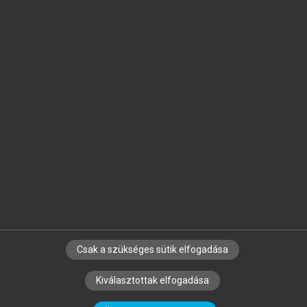
Jelöld meg a számodra fontos részeket, és
készíts
saját
jegyzeteket!
Egyéni előfizetéssel további
MeRSZ+ funkciókat
és
tartalmakat is elérhetsz.
Csak a szükséges sütik elfogadása
SZERZŐKNEK
CÉGEKNEK
KÖNYVTÁROSOKNAK
Kiválasztottak elfogadása
SZERKESZTÉSI ÉS LEKTORÁLÁSI ALAPELVEK