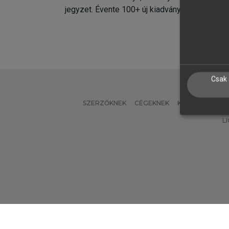
jegyzet. Évente 100+ új kiadvány.
kiadvá
Csak 
SZERZŐKNEK
CÉGEKNEK
KÖNYVTÁROSO
L
Verzió: 2.7.2