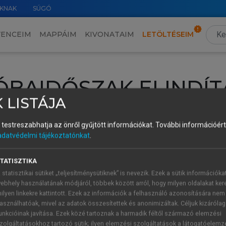
KNAK
SÚGÓ
VENCEIM
MAPPÁIM
KIVONATAIM
LETÖLTÉSEIM
ÓBAIDŐSZAK ELINDÍT
 LISTÁJA
intéséhez lépj be a saját fiókoddal, iskolai azonosítóddal vagy ú
és testreszabhatja az önről gyűjtött információkat.
További információért 
Új felhasználóként
1 óra díjmentes hozzáférésre
vagy jogosult
adatvédelmi tájékoztatónkat
.
k elindításához,
jelentkezz
be meglévő fiókoddal,
vagy hozz lé
A regisztráció után a
próbaidőszak
automatikusan
elindul.
TATISZTIKA
 statisztikai sütiket „teljesítménysütiknek” is nevezik. Ezek a sütik információka
ebhely használatának módjáról, többek között arról, hogy milyen oldalakat kere
ilyen linkekre kattintott. Ezek az információk a felhasználó azonosítására nem
ÚJ FIÓK 
ÁT FIÓKKAL
asználhatóak, mivel az adatok összesítettek és anonimizáltak. Céljuk kizáróla
1 óra díjme
unkcióinak javítása. Ezek közé tartoznak a harmadik féltől származó elemzési
zolgáltatásokhoz tartozó sütik; ilyen elemzési szolgáltatások a látogatóelemz