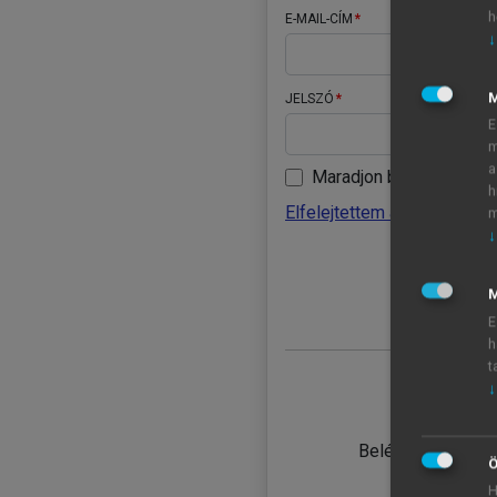
h
E-MAIL-CÍM
↓
JELSZÓ
E
m
a
Maradjon belépve
h
Elfelejtettem a jelszavamat
m
↓
BELÉ
M
E
h
t
↓
TANULÓ
Belépés intézmén
Ö
H