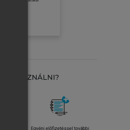
erződéseiben foglaltakat
ogadom.
ÓBÁLOM
AT HASZNÁLNI?
ntos
Egyéni előfizetéssel további