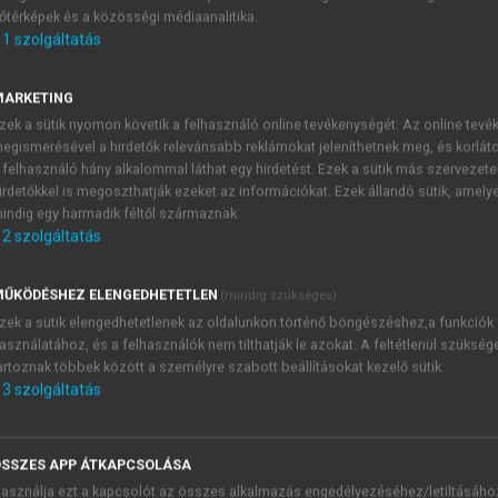
őtérképek és a közösségi médiaanalitika.
E-MAIL-CÍM
1
szolgáltatás
MARKETING
NÉV
zek a sütik nyomon követik a felhasználó online tevékenységét. Az online tev
egismerésével a hirdetők relevánsabb reklámokat jeleníthetnek meg, és korlát
 felhasználó hány alkalommal láthat egy hirdetést. Ezek a sütik más szervezete
JELSZÓ
irdetőkkel is megoszthatják ezeket az információkat. Ezek állandó sütik, amely
indig egy harmadik féltől származnak.
2
szolgáltatás
JELSZÓ ÚJRA
PÉS
ŰKÖDÉSHEZ ELENGEDHETETLEN
(mindig szükséges)
zek a sütik elengedhetetlenek az oldalunkon történő böngészéshez,a funkciók
asználatához, és a felhasználók nem tilthatják le azokat. A feltétlenül szükség
Kérek értesítést a MeRSZ új
artoznak többek között a személyre szabott beállításokat kezelő sütik.
Kérek értesítést az Akadémi
3
szolgáltatás
akcióiról.
 VAGY?
Az
Adatkezelési tájékozta
yi azonosítóval
veszem és elfogadom.
SSZES APP ÁTKAPCSOLÁSA
Az
Általános vásárlási felt
asználja ezt a kapcsolót az összes alkalmazás engedélyezéséhez/letiltásáho