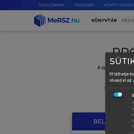
SZERZŐKNEK
CÉGEKNEK
KÖNYVTÁROSO
KÖNYVTÁR
KED
PR
SÜTIK
A tartalom megtek
Itt láthatja 
olvasd el az
A próbaidősza
S
A
w
m
BELÉPÉS SAJ
h
f
s