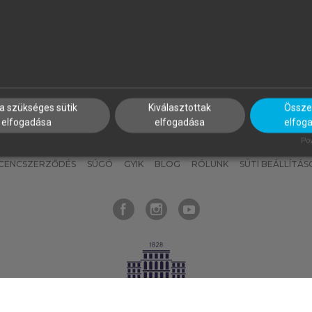
nyokat, hogy bármikor azonnal
részeket, és
készíts
saj
hozzájuk férhess!
jegyzeteket!
a szükséges sütik
Kiválasztottak
Összes
elfogadása
elfogadása
elfog
KNAK
SZERKESZTÉSI ÉS LEKTORÁLÁSI ALAPELVEK
MI – ÁLTALÁNOS
Pow
ICENCSZERZŐDÉS
SÚGÓ
GYIK
BLOG
RÓLUNK
SÜTI BEÁLLÍTÁS