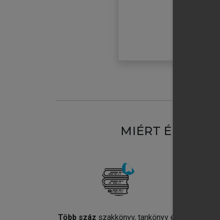
MIÉRT ÉRDEME
Több száz
szakkönyv, tankönyv és
Jel