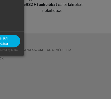
át
MeRSZ+ funkciókat
és tartalmakat
is elérhetsz.
 süti
adása
 IRÁNYELVEK
IMPRESSZUM
ADATVÉDELEM
ered by Klaro!
OK