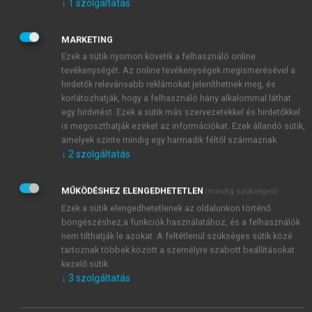
↓
1
szolgáltatás
MARKETING
Ezek a sütik nyomon követik a felhasználó online
tevékenységét. Az online tevékenységek megismerésével a
hirdetők relevánsabb reklámokat jeleníthetnek meg, és
korlátozhatják, hogy a felhasználó hány alkalommal láthat
egy hirdetést. Ezek a sütik más szervezetekkel és hirdetőkkel
is megoszthatják ezeket az információkat. Ezek állandó sütik,
amelyek szinte mindig egy harmadik féltől származnak.
↓
2
szolgáltatás
MŰKÖDÉSHEZ ELENGEDHETETLEN
(mindig szükséges)
Ezek a sütik elengedhetetlenek az oldalunkon történő
böngészéshez,a funkciók használatához, és a felhasználók
nem tilthatják le azokat. A feltétlenül szükséges sütik közé
tartoznak többek között a személyre szabott beállításokat
kezelő sütik.
TARTALOMJEGYZÉK
↓
3
szolgáltatás
Felsőoktatási marketing