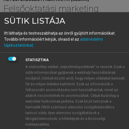
Felsőoktatási marketing
SÜTIK LISTÁJA
menu_book
OLVASÁS
Itt láthatja és testreszabhatja az önről gyűjtött információkat.
További információért kérjük, olvasd el az
adatvédelmi
tájékoztatónkat
.
Felhasznált irodalom
STATISZTIKA
A statisztikai sütiket „teljesítménysütiknek” is nevezik. Ezek a
Hargitai, D. M., Töreki, S. M. (2023). Mondd, te kit
sütik információkat gyűjtenek a webhely használatának
választanál? – intézményválasztási preferenciák a
módjáról, többek között arról, hogy milyen oldalakat keresett
hazai felsőoktatásban. A
utonómia &
fel és milyen linkekre kattintott. Ezek az információk a
Társadalom/Autonomy & Society,
3(2), 62–79.
felhasználó azonosítására nem használhatóak, mivel az
adatok összesítettek és anonimizáltak. Céljuk kizárólag a
weboldal funkcióinak javítása. Ezek közé tartoznak a
harmadik féltől származó elemzési szolgáltatásokhoz
tartozó sütik; ilyen elemzési szolgáltatások a
látogatóelemzések, a hőtérképek és a közösségi
médiaanalitika.