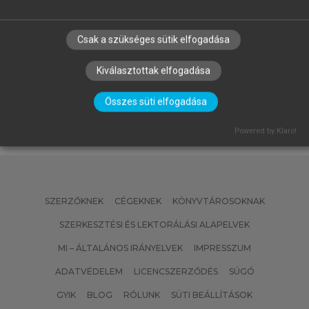
Csak a szükséges sütik elfogadása
KEVIN LANE KELLER, PHILIP KOTLER
Marketingmenedzsment
Kiválasztottak elfogadása
Összes süti elfogadása
Powered by Klaro!
SZERZŐKNEK
CÉGEKNEK
KÖNYVTÁROSOKNAK
SZERKESZTÉSI ÉS LEKTORÁLÁSI ALAPELVEK
MI – ÁLTALÁNOS IRÁNYELVEK
IMPRESSZUM
ADATVÉDELEM
LICENCSZERZŐDÉS
SÚGÓ
GYIK
BLOG
RÓLUNK
SÜTI BEÁLLÍTÁSOK