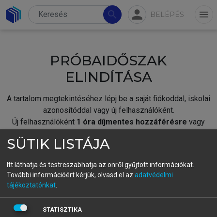
person
search
menu
BELÉPÉS
PRÓBAIDŐSZAK
ELINDÍTÁSA
A tartalom megtekintéséhez lépj be a saját fiókoddal, iskolai
azonosítóddal vagy új felhasználóként.
Új felhasználóként
1 óra díjmentes hozzáférésre
vagy
jogosult.
SÜTIK LISTÁJA
A próbaidőszak elindításához,
jelentkezz
be meglévő
fiókoddal,
vagy hozz létre új fiókot.
Itt láthatja és testreszabhatja az önről gyűjtött információkat.
További információért kérjük, olvasd el az
adatvédelmi
A regisztráció után a
próbaidőszak
automatikusan
elindul.
tájékoztatónkat
.
BELÉPÉS SAJÁT FIÓKKAL
STATISZTIKA