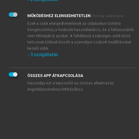
Kérek értesítést az Akadémiai Kiadó Zrt. újdonságairól,
akcióiról.
MŰKÖDÉSHEZ ELENGEDHETETLEN
(mindig szükséges)
Az
Adatkezelési tájékoztatóban
foglaltakat tudomásul
veszem és elfogadom.
Ezek a sütik elengedhetetlenek az oldalunkon történő
Az
Általános vásárlási feltételeket
, valamint a
szotar.net
és a
böngészéshez,a funkciók használatához, és a felhasználók
mersz.hu
oldalak licencszerződéseiben foglaltakat
nem tilthatják le azokat. A feltétlenül szükséges sütik közé
tudomásul veszem és elfogadom.
tartoznak többek között a személyre szabott beállításokat
kezelő sütik.
↓
3
szolgáltatás
KIPRÓBÁLOM
ÖSSZES APP ÁTKAPCSOLÁSA
Használja ezt a kapcsolót az összes alkalmazás
engedélyezéséhez/letiltásához.
MIÉRT ÉRDEMES A MERSZ ONLINE
OKOSKÖNYVTÁRAT HASZNÁLNI?