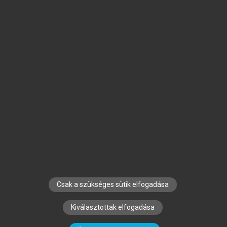
Jelöld meg a számodra fontos részeket, és
készíts
saját
jegyzeteket!
Egyéni előfizetéssel további
MeRSZ+ funkciókat
és
tartalmakat is elérhetsz.
Csak a szükséges sütik elfogadása
SZERZŐKNEK
CÉGEKNEK
KÖNYVTÁROSOKNAK
Kiválasztottak elfogadása
SZERKESZTÉSI ÉS LEKTORÁLÁSI ALAPELVEK