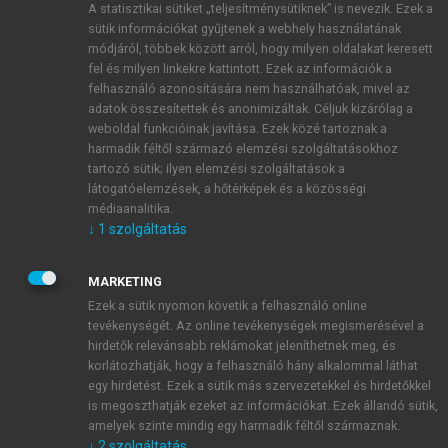
A statisztikai sütiket „teljesítménysütiknek” is nevezik. Ezek a
sütik információkat gyűjtenek a webhely használatának
módjáról, többek között arról, hogy milyen oldalakat keresett
ÚJ FIÓK LÉTREHOZÁSA
fel és milyen linkekre kattintott. Ezek az információk a
1 óra díjmentes hozzáférés
felhasználó azonosítására nem használhatóak, mivel az
adatok összesítettek és anonimizáltak. Céljuk kizárólag a
weboldal funkcióinak javítása. Ezek közé tartoznak a
E-MAIL-CÍM
harmadik féltől származó elemzési szolgáltatásokhoz
tartozó sütik; ilyen elemzési szolgáltatások a
látogatóelemzések, a hőtérképek és a közösségi
NÉV
médiaanalitika.
↓
1
szolgáltatás
JELSZÓ
MARKETING
Ezek a sütik nyomon követik a felhasználó online
tevékenységét. Az online tevékenységek megismerésével a
JELSZÓ ÚJRA
hirdetők relevánsabb reklámokat jeleníthetnek meg, és
korlátozhatják, hogy a felhasználó hány alkalommal láthat
egy hirdetést. Ezek a sütik más szervezetekkel és hirdetőkkel
is megoszthatják ezeket az információkat. Ezek állandó sütik,
Kérek értesítést a MeRSZ újdonságairól, akcióiról.
amelyek szinte mindig egy harmadik féltől származnak.
↓
2
szolgáltatás