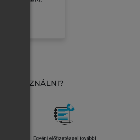
erződéseiben foglaltakat
ogadom.
ÓBÁLOM
AT HASZNÁLNI?
ntos
Egyéni előfizetéssel további