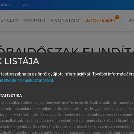
KNAK
SÚGÓ
VENCEIM
MAPPÁIM
KIVONATAIM
LETÖLTÉSEIM
ÓBAIDŐSZAK ELINDÍT
 LISTÁJA
intéséhez lépj be a saját fiókoddal, iskolai azonosítóddal vagy ú
és testreszabhatja az önről gyűjtött információkat.
További információért 
Új felhasználóként
1 óra díjmentes hozzáférésre
vagy jogosult
adatvédelmi tájékoztatónkat
.
k elindításához,
jelentkezz
be meglévő fiókoddal,
vagy hozz lé
A regisztráció után a
próbaidőszak
automatikusan
elindul.
TATISZTIKA
 statisztikai sütiket „teljesítménysütiknek” is nevezik. Ezek a sütik információka
ebhely használatának módjáról, többek között arról, hogy milyen oldalakat kere
ilyen linkekre kattintott. Ezek az információk a felhasználó azonosítására nem
ÚJ FIÓK 
ÁT FIÓKKAL
asználhatóak, mivel az adatok összesítettek és anonimizáltak. Céljuk kizáróla
1 óra díjme
unkcióinak javítása. Ezek közé tartoznak a harmadik féltől származó elemzési
zolgáltatásokhoz tartozó sütik; ilyen elemzési szolgáltatások a látogatóelemz