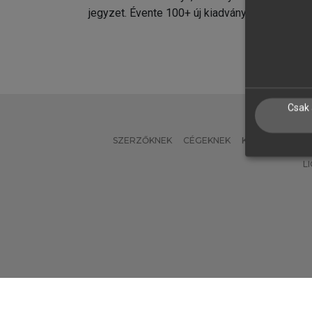
jegyzet. Évente 100+ új kiadvány.
kiadvá
Csak 
SZERZŐKNEK
CÉGEKNEK
KÖNYVTÁROSO
L
Verzió: 2.7.2