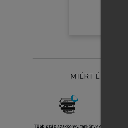
MIÉRT ÉRDEME
Több száz
szakkönyv, tankönyv és
Jel