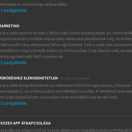
őtérképek és a közösségi médiaanalitika.
E-MAIL-CÍM
1
szolgáltatás
MARKETING
NÉV
zek a sütik nyomon követik a felhasználó online tevékenységét. Az online tev
egismerésével a hirdetők relevánsabb reklámokat jeleníthetnek meg, és korlát
 felhasználó hány alkalommal láthat egy hirdetést. Ezek a sütik más szervezete
JELSZÓ
irdetőkkel is megoszthatják ezeket az információkat. Ezek állandó sütik, amely
indig egy harmadik féltől származnak.
2
szolgáltatás
JELSZÓ ÚJRA
PÉS
ŰKÖDÉSHEZ ELENGEDHETETLEN
(mindig szükséges)
zek a sütik elengedhetetlenek az oldalunkon történő böngészéshez,a funkciók
asználatához, és a felhasználók nem tilthatják le azokat. A feltétlenül szükség
Kérek értesítést a MeRSZ új
artoznak többek között a személyre szabott beállításokat kezelő sütik.
Kérek értesítést az Akadémi
3
szolgáltatás
akcióiról.
 VAGY?
Az
Adatkezelési tájékozta
yi azonosítóval
veszem és elfogadom.
SSZES APP ÁTKAPCSOLÁSA
Az
Általános vásárlási felt
asználja ezt a kapcsolót az összes alkalmazás engedélyezéséhez/letiltásáho