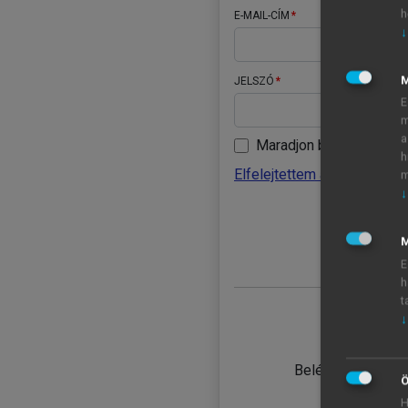
h
E-MAIL-CÍM
↓
JELSZÓ
E
m
a
Maradjon belépve
h
Elfelejtettem a jelszavamat
m
↓
BELÉ
M
E
h
t
↓
TANULÓ
Belépés intézmén
Ö
H