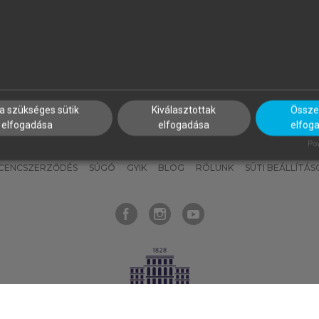
nyokat, hogy bármikor azonnal
részeket, és
készíts
saj
hozzájuk férhess!
jegyzeteket!
a szükséges sütik
Kiválasztottak
Összes
elfogadása
elfogadása
elfog
KNAK
SZERKESZTÉSI ÉS LEKTORÁLÁSI ALAPELVEK
MI – ÁLTALÁNOS
Pow
ICENCSZERZŐDÉS
SÚGÓ
GYIK
BLOG
RÓLUNK
SÜTI BEÁLLÍTÁS