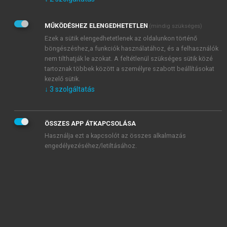
Kérek értesítést az Akadémiai Kiadó Zrt. újdonságairól,
akcióiról.
MŰKÖDÉSHEZ ELENGEDHETETLEN
(mindig szükséges)
Az
Adatkezelési tájékoztatóban
foglaltakat tudomásul
veszem és elfogadom.
Ezek a sütik elengedhetetlenek az oldalunkon történő
Az
Általános vásárlási feltételeket
, valamint a
szotar.net
és a
böngészéshez,a funkciók használatához, és a felhasználók
mersz.hu
oldalak licencszerződéseiben foglaltakat
nem tilthatják le azokat. A feltétlenül szükséges sütik közé
tudomásul veszem és elfogadom.
tartoznak többek között a személyre szabott beállításokat
kezelő sütik.
↓
3
szolgáltatás
KIPRÓBÁLOM
ÖSSZES APP ÁTKAPCSOLÁSA
Használja ezt a kapcsolót az összes alkalmazás
engedélyezéséhez/letiltásához.
MIÉRT ÉRDEMES A MERSZ ONLINE
OKOSKÖNYVTÁRAT HASZNÁLNI?