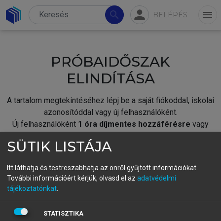
person
search
menu
BELÉPÉS
PRÓBAIDŐSZAK
ELINDÍTÁSA
A tartalom megtekintéséhez lépj be a saját fiókoddal, iskolai
azonosítóddal vagy új felhasználóként.
Új felhasználóként
1 óra díjmentes hozzáférésre
vagy
jogosult.
SÜTIK LISTÁJA
A próbaidőszak elindításához,
jelentkezz
be meglévő
fiókoddal,
vagy hozz létre új fiókot.
Itt láthatja és testreszabhatja az önről gyűjtött információkat.
További információért kérjük, olvasd el az
adatvédelmi
A regisztráció után a
próbaidőszak
automatikusan
elindul.
tájékoztatónkat
.
BELÉPÉS SAJÁT FIÓKKAL
STATISZTIKA