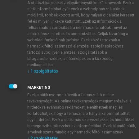
A statisztikai sütiket „teljesítménysütiknek” is nevezik. Ezek a
sütik információkat gyűjtenek a webhely használatának
módjáról, többek között arról, hogy milyen oldalakat keresett
ÚJ FIÓK LÉTREHOZÁSA
fel és milyen linkekre kattintott. Ezek az információk a
1 óra díjmentes hozzáférés
felhasználó azonosítására nem használhatóak, mivel az
adatok összesítettek és anonimizáltak. Céljuk kizárólag a
weboldal funkcióinak javítása. Ezek közé tartoznak a
E-MAIL-CÍM
harmadik féltől származó elemzési szolgáltatásokhoz
tartozó sütik; ilyen elemzési szolgáltatások a
látogatóelemzések, a hőtérképek és a közösségi
NÉV
médiaanalitika.
↓
1
szolgáltatás
JELSZÓ
MARKETING
Ezek a sütik nyomon követik a felhasználó online
tevékenységét. Az online tevékenységek megismerésével a
JELSZÓ ÚJRA
hirdetők relevánsabb reklámokat jeleníthetnek meg, és
korlátozhatják, hogy a felhasználó hány alkalommal láthat
egy hirdetést. Ezek a sütik más szervezetekkel és hirdetőkkel
is megoszthatják ezeket az információkat. Ezek állandó sütik,
Kérek értesítést a MeRSZ újdonságairól, akcióiról.
amelyek szinte mindig egy harmadik féltől származnak.
↓
2
szolgáltatás