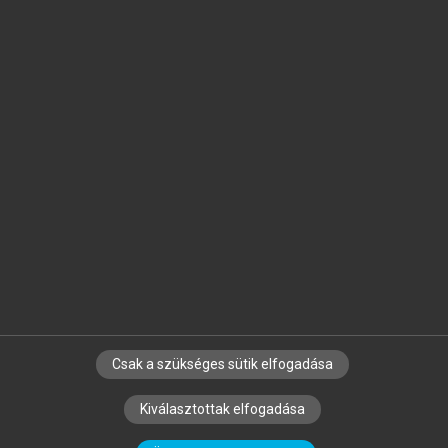
Jelöld meg a számodra fontos részeket, és
készíts
saját
jegyzeteket!
Egyéni előfizetéssel további
MeRSZ+ funkciókat
és
tartalmakat is elérhetsz.
Csak a szükséges sütik elfogadása
SZERZŐKNEK
CÉGEKNEK
KÖNYVTÁROSOKNAK
Kiválasztottak elfogadása
SZERKESZTÉSI ÉS LEKTORÁLÁSI ALAPELVEK