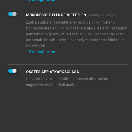
Kérek értesítést az Akadémiai Kiadó Zrt. újdonságairól,
akcióiról.
MŰKÖDÉSHEZ ELENGEDHETETLEN
(mindig szükséges)
Az
Adatkezelési tájékoztatóban
foglaltakat tudomásul
veszem és elfogadom.
Ezek a sütik elengedhetetlenek az oldalunkon történő
Az
Általános vásárlási feltételeket
, valamint a
szotar.net
és a
böngészéshez,a funkciók használatához, és a felhasználók
mersz.hu
oldalak licencszerződéseiben foglaltakat
nem tilthatják le azokat. A feltétlenül szükséges sütik közé
tudomásul veszem és elfogadom.
tartoznak többek között a személyre szabott beállításokat
kezelő sütik.
↓
3
szolgáltatás
KIPRÓBÁLOM
ÖSSZES APP ÁTKAPCSOLÁSA
Használja ezt a kapcsolót az összes alkalmazás
engedélyezéséhez/letiltásához.
MIÉRT ÉRDEMES A MERSZ ONLINE
OKOSKÖNYVTÁRAT HASZNÁLNI?