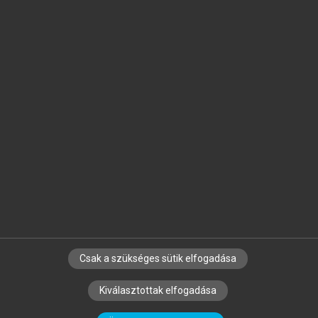
Jelöld meg a számodra fontos részeket, és
készíts
saját
jegyzeteket!
Egyéni előfizetéssel további
MeRSZ+ funkciókat
és
tartalmakat is elérhetsz.
Csak a szükséges sütik elfogadása
SZERZŐKNEK
CÉGEKNEK
KÖNYVTÁROSOKNAK
Kiválasztottak elfogadása
SZERKESZTÉSI ÉS LEKTORÁLÁSI ALAPELVEK