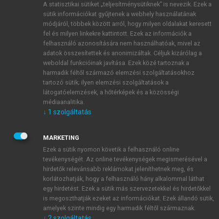
A statisztikai sütiket „teljesítménysütiknek” is nevezik. Ezek a
sütik információkat gyűjtenek a webhely használatának
módjáról, többek között arról, hogy milyen oldalakat keresett
ÚJ FIÓK LÉTREHOZÁSA
fel és milyen linkekre kattintott. Ezek az információk a
1 óra díjmentes hozzáférés
felhasználó azonosítására nem használhatóak, mivel az
adatok összesítettek és anonimizáltak. Céljuk kizárólag a
weboldal funkcióinak javítása. Ezek közé tartoznak a
E-MAIL-CÍM
harmadik féltől származó elemzési szolgáltatásokhoz
tartozó sütik; ilyen elemzési szolgáltatások a
látogatóelemzések, a hőtérképek és a közösségi
NÉV
médiaanalitika.
↓
1
szolgáltatás
JELSZÓ
MARKETING
Ezek a sütik nyomon követik a felhasználó online
tevékenységét. Az online tevékenységek megismerésével a
JELSZÓ ÚJRA
hirdetők relevánsabb reklámokat jeleníthetnek meg, és
korlátozhatják, hogy a felhasználó hány alkalommal láthat
egy hirdetést. Ezek a sütik más szervezetekkel és hirdetőkkel
is megoszthatják ezeket az információkat. Ezek állandó sütik,
Kérek értesítést a MeRSZ újdonságairól, akcióiról.
amelyek szinte mindig egy harmadik féltől származnak.
↓
2
szolgáltatás