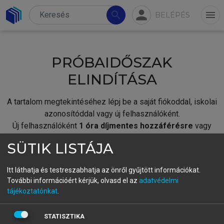
person
search
menu
BELÉPÉS
PRÓBAIDŐSZAK
ELINDÍTÁSA
A tartalom megtekintéséhez lépj be a saját fiókoddal, iskolai
azonosítóddal vagy új felhasználóként.
Új felhasználóként
1 óra díjmentes hozzáférésre
vagy
jogosult.
SÜTIK LISTÁJA
A próbaidőszak elindításához,
jelentkezz
be meglévő
fiókoddal,
vagy hozz létre új fiókot.
Itt láthatja és testreszabhatja az önről gyűjtött információkat.
További információért kérjük, olvasd el az
adatvédelmi
A regisztráció után a
próbaidőszak
automatikusan
elindul.
tájékoztatónkat
.
BELÉPÉS SAJÁT FIÓKKAL
STATISZTIKA