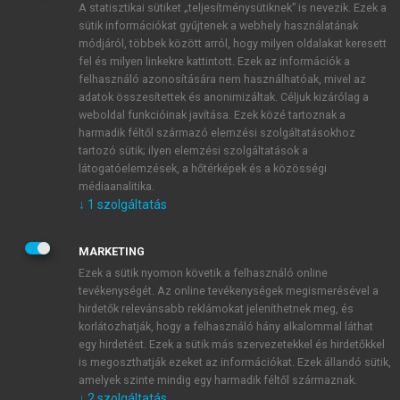
A statisztikai sütiket „teljesítménysütiknek” is nevezik. Ezek a
sütik információkat gyűjtenek a webhely használatának
módjáról, többek között arról, hogy milyen oldalakat keresett
ÚJ FIÓK LÉTREHOZÁSA
fel és milyen linkekre kattintott. Ezek az információk a
1 óra díjmentes hozzáférés
felhasználó azonosítására nem használhatóak, mivel az
adatok összesítettek és anonimizáltak. Céljuk kizárólag a
weboldal funkcióinak javítása. Ezek közé tartoznak a
E-MAIL-CÍM
harmadik féltől származó elemzési szolgáltatásokhoz
tartozó sütik; ilyen elemzési szolgáltatások a
látogatóelemzések, a hőtérképek és a közösségi
NÉV
médiaanalitika.
↓
1
szolgáltatás
JELSZÓ
MARKETING
Ezek a sütik nyomon követik a felhasználó online
tevékenységét. Az online tevékenységek megismerésével a
JELSZÓ ÚJRA
hirdetők relevánsabb reklámokat jeleníthetnek meg, és
korlátozhatják, hogy a felhasználó hány alkalommal láthat
egy hirdetést. Ezek a sütik más szervezetekkel és hirdetőkkel
is megoszthatják ezeket az információkat. Ezek állandó sütik,
Kérek értesítést a MeRSZ újdonságairól, akcióiról.
amelyek szinte mindig egy harmadik féltől származnak.
↓
2
szolgáltatás