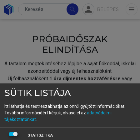
person
search
menu
BELÉPÉS
PRÓBAIDŐSZAK
ELINDÍTÁSA
A tartalom megtekintéséhez lépj be a saját fiókoddal, iskolai
azonosítóddal vagy új felhasználóként.
Új felhasználóként
1 óra díjmentes hozzáférésre
vagy
jogosult.
SÜTIK LISTÁJA
A próbaidőszak elindításához,
jelentkezz
be meglévő
fiókoddal,
vagy hozz létre új fiókot.
Itt láthatja és testreszabhatja az önről gyűjtött információkat.
További információért kérjük, olvasd el az
adatvédelmi
A regisztráció után a
próbaidőszak
automatikusan
elindul.
tájékoztatónkat
.
BELÉPÉS SAJÁT FIÓKKAL
STATISZTIKA