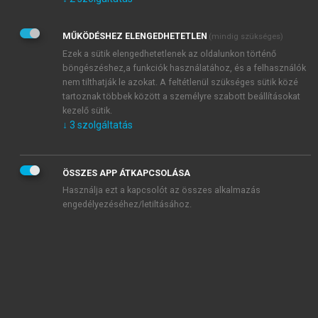
Kérek értesítést az Akadémiai Kiadó Zrt. újdonságairól,
akcióiról.
MŰKÖDÉSHEZ ELENGEDHETETLEN
(mindig szükséges)
Az
Adatkezelési tájékoztatóban
foglaltakat tudomásul
veszem és elfogadom.
Ezek a sütik elengedhetetlenek az oldalunkon történő
Az
Általános vásárlási feltételeket
, valamint a
szotar.net
és a
böngészéshez,a funkciók használatához, és a felhasználók
mersz.hu
oldalak licencszerződéseiben foglaltakat
nem tilthatják le azokat. A feltétlenül szükséges sütik közé
tudomásul veszem és elfogadom.
tartoznak többek között a személyre szabott beállításokat
kezelő sütik.
↓
3
szolgáltatás
KIPRÓBÁLOM
ÖSSZES APP ÁTKAPCSOLÁSA
Használja ezt a kapcsolót az összes alkalmazás
engedélyezéséhez/letiltásához.
MIÉRT ÉRDEMES A MERSZ ONLINE
OKOSKÖNYVTÁRAT HASZNÁLNI?