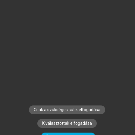
Jelöld meg a számodra fontos részeket, és
készíts
saját
jegyzeteket!
Egyéni előfizetéssel további
MeRSZ+ funkciókat
és
tartalmakat is elérhetsz.
Csak a szükséges sütik elfogadása
SZERZŐKNEK
CÉGEKNEK
KÖNYVTÁROSOKNAK
Kiválasztottak elfogadása
SZERKESZTÉSI ÉS LEKTORÁLÁSI ALAPELVEK