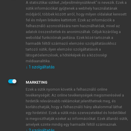
A statisztikai sütiket „teljesítménysütiknek” is nevezik. Ezek a
sütik információkat gyűjtenek a webhely használatának
módjáról, többek között arról, hogy milyen oldalakat keresett
ÚJ FIÓK LÉTREHOZÁSA
fel és milyen linkekre kattintott. Ezek az információk a
1 óra díjmentes hozzáférés
felhasználó azonosítására nem használhatóak, mivel az
adatok összesítettek és anonimizáltak. Céljuk kizárólag a
weboldal funkcióinak javítása. Ezek közé tartoznak a
E-MAIL-CÍM
harmadik féltől származó elemzési szolgáltatásokhoz
tartozó sütik; ilyen elemzési szolgáltatások a
látogatóelemzések, a hőtérképek és a közösségi
NÉV
médiaanalitika.
↓
1
szolgáltatás
JELSZÓ
MARKETING
Ezek a sütik nyomon követik a felhasználó online
tevékenységét. Az online tevékenységek megismerésével a
JELSZÓ ÚJRA
hirdetők relevánsabb reklámokat jeleníthetnek meg, és
korlátozhatják, hogy a felhasználó hány alkalommal láthat
egy hirdetést. Ezek a sütik más szervezetekkel és hirdetőkkel
is megoszthatják ezeket az információkat. Ezek állandó sütik,
Kérek értesítést a MeRSZ újdonságairól, akcióiról.
amelyek szinte mindig egy harmadik féltől származnak.
↓
2
szolgáltatás