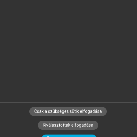
Jelöld meg a számodra fontos részeket, és
készíts
saját
jegyzeteket!
Egyéni előfizetéssel további
MeRSZ+ funkciókat
és
tartalmakat is elérhetsz.
Csak a szükséges sütik elfogadása
SZERZŐKNEK
CÉGEKNEK
KÖNYVTÁROSOKNAK
Kiválasztottak elfogadása
SZERKESZTÉSI ÉS LEKTORÁLÁSI ALAPELVEK