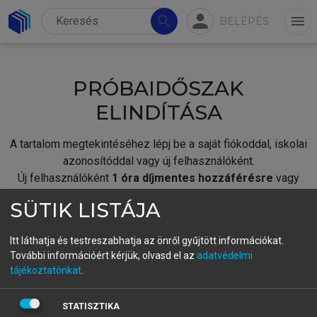
person
search
menu
BELÉPÉS
PRÓBAIDŐSZAK
ELINDÍTÁSA
A tartalom megtekintéséhez lépj be a saját fiókoddal, iskolai
azonosítóddal vagy új felhasználóként.
Új felhasználóként
1 óra díjmentes hozzáférésre
vagy
jogosult.
SÜTIK LISTÁJA
A próbaidőszak elindításához,
jelentkezz
be meglévő
fiókoddal,
vagy hozz létre új fiókot.
Itt láthatja és testreszabhatja az önről gyűjtött információkat.
További információért kérjük, olvasd el az
adatvédelmi
A regisztráció után a
próbaidőszak
automatikusan
elindul.
tájékoztatónkat
.
BELÉPÉS SAJÁT FIÓKKAL
STATISZTIKA