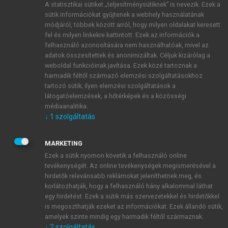
A statisztikai sütiket „teljesítménysütiknek” is nevezik. Ezek a
sütik információkat gyűjtenek a webhely használatának
módjáról, többek között arról, hogy milyen oldalakat keresett
ÚJ FIÓK LÉTREHOZÁSA
fel és milyen linkekre kattintott. Ezek az információk a
1 óra díjmentes hozzáférés
felhasználó azonosítására nem használhatóak, mivel az
adatok összesítettek és anonimizáltak. Céljuk kizárólag a
weboldal funkcióinak javítása. Ezek közé tartoznak a
E-MAIL-CÍM
harmadik féltől származó elemzési szolgáltatásokhoz
tartozó sütik; ilyen elemzési szolgáltatások a
látogatóelemzések, a hőtérképek és a közösségi
NÉV
médiaanalitika.
↓
1
szolgáltatás
JELSZÓ
MARKETING
Ezek a sütik nyomon követik a felhasználó online
tevékenységét. Az online tevékenységek megismerésével a
JELSZÓ ÚJRA
hirdetők relevánsabb reklámokat jeleníthetnek meg, és
korlátozhatják, hogy a felhasználó hány alkalommal láthat
egy hirdetést. Ezek a sütik más szervezetekkel és hirdetőkkel
is megoszthatják ezeket az információkat. Ezek állandó sütik,
Kérek értesítést a MeRSZ újdonságairól, akcióiról.
amelyek szinte mindig egy harmadik féltől származnak.
↓
2
szolgáltatás