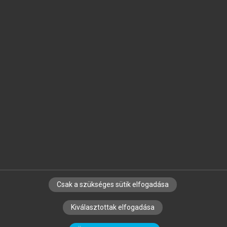
Jelöld meg a számodra fontos részeket, és
készíts
saját
jegyzeteket!
Egyéni előfizetéssel további
MeRSZ+ funkciókat
és
tartalmakat is elérhetsz.
Csak a szükséges sütik elfogadása
SZERZŐKNEK
CÉGEKNEK
KÖNYVTÁROSOKNAK
Kiválasztottak elfogadása
SZERKESZTÉSI ÉS LEKTORÁLÁSI ALAPELVEK