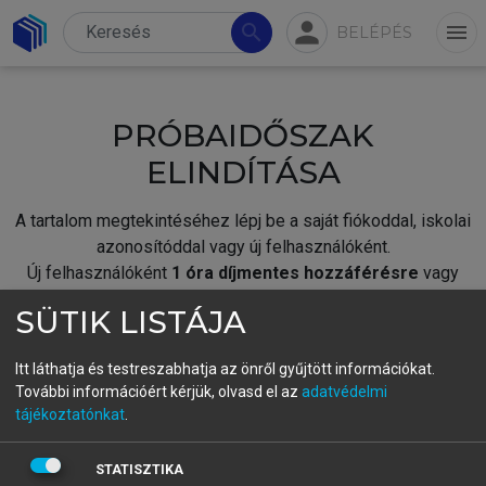
person
search
menu
BELÉPÉS
PRÓBAIDŐSZAK
ELINDÍTÁSA
A tartalom megtekintéséhez lépj be a saját fiókoddal, iskolai
azonosítóddal vagy új felhasználóként.
Új felhasználóként
1 óra díjmentes hozzáférésre
vagy
jogosult.
SÜTIK LISTÁJA
A próbaidőszak elindításához,
jelentkezz
be meglévő
fiókoddal,
vagy hozz létre új fiókot.
Itt láthatja és testreszabhatja az önről gyűjtött információkat.
További információért kérjük, olvasd el az
adatvédelmi
A regisztráció után a
próbaidőszak
automatikusan
elindul.
tájékoztatónkat
.
BELÉPÉS SAJÁT FIÓKKAL
STATISZTIKA