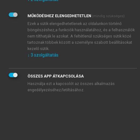
Kérek értesítést az Akadémiai Kiadó Zrt. újdonságairól,
akcióiról.
MŰKÖDÉSHEZ ELENGEDHETETLEN
(mindig szükséges)
Az
Adatkezelési tájékoztatóban
foglaltakat tudomásul
veszem és elfogadom.
Ezek a sütik elengedhetetlenek az oldalunkon történő
Az
Általános vásárlási feltételeket
, valamint a
szotar.net
és a
böngészéshez,a funkciók használatához, és a felhasználók
mersz.hu
oldalak licencszerződéseiben foglaltakat
nem tilthatják le azokat. A feltétlenül szükséges sütik közé
tudomásul veszem és elfogadom.
tartoznak többek között a személyre szabott beállításokat
kezelő sütik.
↓
3
szolgáltatás
KIPRÓBÁLOM
ÖSSZES APP ÁTKAPCSOLÁSA
Használja ezt a kapcsolót az összes alkalmazás
engedélyezéséhez/letiltásához.
MIÉRT ÉRDEMES A MERSZ ONLINE
OKOSKÖNYVTÁRAT HASZNÁLNI?