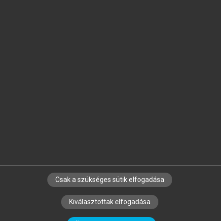
Jelöld meg a számodra fontos részeket, és
készíts
saját
jegyzeteket!
Egyéni előfizetéssel további
MeRSZ+ funkciókat
és
tartalmakat is elérhetsz.
Csak a szükséges sütik elfogadása
SZERZŐKNEK
CÉGEKNEK
KÖNYVTÁROSOKNAK
Kiválasztottak elfogadása
SZERKESZTÉSI ÉS LEKTORÁLÁSI ALAPELVEK