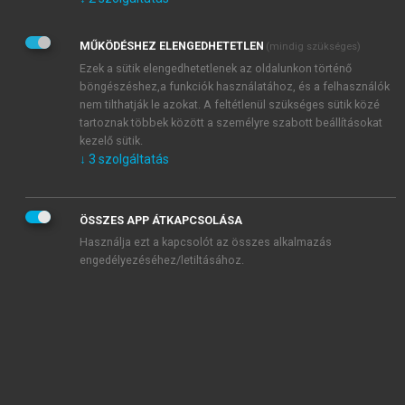
Kérek értesítést az Akadémiai Kiadó Zrt. újdonságairól,
akcióiról.
MŰKÖDÉSHEZ ELENGEDHETETLEN
(mindig szükséges)
Az
Adatkezelési tájékoztatóban
foglaltakat tudomásul
veszem és elfogadom.
Ezek a sütik elengedhetetlenek az oldalunkon történő
Az
Általános vásárlási feltételeket
, valamint a
szotar.net
és a
böngészéshez,a funkciók használatához, és a felhasználók
mersz.hu
oldalak licencszerződéseiben foglaltakat
nem tilthatják le azokat. A feltétlenül szükséges sütik közé
tudomásul veszem és elfogadom.
tartoznak többek között a személyre szabott beállításokat
kezelő sütik.
↓
3
szolgáltatás
KIPRÓBÁLOM
ÖSSZES APP ÁTKAPCSOLÁSA
Használja ezt a kapcsolót az összes alkalmazás
engedélyezéséhez/letiltásához.
MIÉRT ÉRDEMES A MERSZ ONLINE
OKOSKÖNYVTÁRAT HASZNÁLNI?