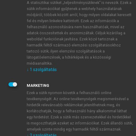
A statisztikai sütiket „teljesítménysütiknek” is nevezik. Ezek a
sütik információkat gyűjtenek a webhely használatának
módjáról, többek között arról, hogy milyen oldalakat keresett
ÚJ FIÓK LÉTREHOZÁSA
fel és milyen linkekre kattintott. Ezek az információk a
1 óra díjmentes hozzáférés
felhasználó azonosítására nem használhatóak, mivel az
adatok összesítettek és anonimizáltak. Céljuk kizárólag a
weboldal funkcióinak javítása. Ezek közé tartoznak a
E-MAIL-CÍM
harmadik féltől származó elemzési szolgáltatásokhoz
tartozó sütik; ilyen elemzési szolgáltatások a
látogatóelemzések, a hőtérképek és a közösségi
NÉV
médiaanalitika.
↓
1
szolgáltatás
JELSZÓ
MARKETING
Ezek a sütik nyomon követik a felhasználó online
tevékenységét. Az online tevékenységek megismerésével a
JELSZÓ ÚJRA
hirdetők relevánsabb reklámokat jeleníthetnek meg, és
korlátozhatják, hogy a felhasználó hány alkalommal láthat
egy hirdetést. Ezek a sütik más szervezetekkel és hirdetőkkel
is megoszthatják ezeket az információkat. Ezek állandó sütik,
Kérek értesítést a MeRSZ újdonságairól, akcióiról.
amelyek szinte mindig egy harmadik féltől származnak.
↓
2
szolgáltatás