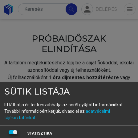
person
search
menu
BELÉPÉS
PRÓBAIDŐSZAK
ELINDÍTÁSA
A tartalom megtekintéséhez lépj be a saját fiókoddal, iskolai
azonosítóddal vagy új felhasználóként.
Új felhasználóként
1 óra díjmentes hozzáférésre
vagy
jogosult.
SÜTIK LISTÁJA
A próbaidőszak elindításához,
jelentkezz
be meglévő
fiókoddal,
vagy hozz létre új fiókot.
Itt láthatja és testreszabhatja az önről gyűjtött információkat.
További információért kérjük, olvasd el az
adatvédelmi
A regisztráció után a
próbaidőszak
automatikusan
elindul.
tájékoztatónkat
.
BELÉPÉS SAJÁT FIÓKKAL
STATISZTIKA