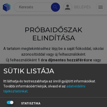
person
search
menu
BELÉPÉS
PRÓBAIDŐSZAK
ELINDÍTÁSA
A tartalom megtekintéséhez lépj be a saját fiókoddal, iskolai
azonosítóddal vagy új felhasználóként.
Új felhasználóként
1 óra díjmentes hozzáférésre
vagy
jogosult.
SÜTIK LISTÁJA
A próbaidőszak elindításához,
jelentkezz
be meglévő
fiókoddal,
vagy hozz létre új fiókot.
Itt láthatja és testreszabhatja az önről gyűjtött információkat.
További információért kérjük, olvasd el az
adatvédelmi
A regisztráció után a
próbaidőszak
automatikusan
elindul.
tájékoztatónkat
.
BELÉPÉS SAJÁT FIÓKKAL
STATISZTIKA