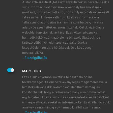
A statisztikai sütiket „teljesítménysütiknek” is nevezik. Ezek a
sütik információkat gyűjtenek a webhely használatának
módjáról, többek között arról, hogy milyen oldalakat keresett
ÚJ FIÓK LÉTREHOZÁSA
fel és milyen linkekre kattintott. Ezek az információk a
1 óra díjmentes hozzáférés
felhasználó azonosítására nem használhatóak, mivel az
adatok összesítettek és anonimizáltak. Céljuk kizárólag a
weboldal funkcióinak javítása. Ezek közé tartoznak a
E-MAIL-CÍM
harmadik féltől származó elemzési szolgáltatásokhoz
tartozó sütik; ilyen elemzési szolgáltatások a
látogatóelemzések, a hőtérképek és a közösségi
NÉV
médiaanalitika.
↓
1
szolgáltatás
JELSZÓ
MARKETING
Ezek a sütik nyomon követik a felhasználó online
tevékenységét. Az online tevékenységek megismerésével a
JELSZÓ ÚJRA
hirdetők relevánsabb reklámokat jeleníthetnek meg, és
korlátozhatják, hogy a felhasználó hány alkalommal láthat
egy hirdetést. Ezek a sütik más szervezetekkel és hirdetőkkel
is megoszthatják ezeket az információkat. Ezek állandó sütik,
Kérek értesítést a MeRSZ újdonságairól, akcióiról.
amelyek szinte mindig egy harmadik féltől származnak.
↓
2
szolgáltatás