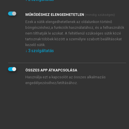
Kérek értesítést az Akadémiai Kiadó Zrt. újdonságairól,
akcióiról.
MŰKÖDÉSHEZ ELENGEDHETETLEN
(mindig szükséges)
Az
Adatkezelési tájékoztatóban
foglaltakat tudomásul
veszem és elfogadom.
Ezek a sütik elengedhetetlenek az oldalunkon történő
Az
Általános vásárlási feltételeket
, valamint a
szotar.net
és a
böngészéshez,a funkciók használatához, és a felhasználók
mersz.hu
oldalak licencszerződéseiben foglaltakat
nem tilthatják le azokat. A feltétlenül szükséges sütik közé
tudomásul veszem és elfogadom.
tartoznak többek között a személyre szabott beállításokat
kezelő sütik.
↓
3
szolgáltatás
KIPRÓBÁLOM
ÖSSZES APP ÁTKAPCSOLÁSA
Használja ezt a kapcsolót az összes alkalmazás
engedélyezéséhez/letiltásához.
MIÉRT ÉRDEMES A MERSZ ONLINE
OKOSKÖNYVTÁRAT HASZNÁLNI?