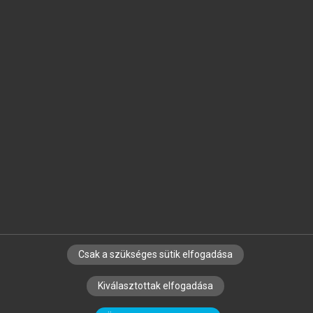
Jelöld meg a számodra fontos részeket, és
készíts
saját
jegyzeteket!
Egyéni előfizetéssel további
MeRSZ+ funkciókat
és
tartalmakat is elérhetsz.
Csak a szükséges sütik elfogadása
SZERZŐKNEK
CÉGEKNEK
KÖNYVTÁROSOKNAK
Kiválasztottak elfogadása
SZERKESZTÉSI ÉS LEKTORÁLÁSI ALAPELVEK