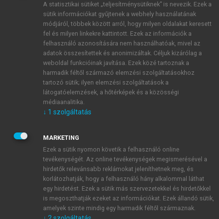
A statisztikai sütiket „teljesítménysütiknek” is nevezik. Ezek a
sütik információkat gyűjtenek a webhely használatának
módjáról, többek között arról, hogy milyen oldalakat keresett
ÚJ FIÓK LÉTREHOZÁSA
fel és milyen linkekre kattintott. Ezek az információk a
1 óra díjmentes hozzáférés
felhasználó azonosítására nem használhatóak, mivel az
adatok összesítettek és anonimizáltak. Céljuk kizárólag a
weboldal funkcióinak javítása. Ezek közé tartoznak a
E-MAIL-CÍM
harmadik féltől származó elemzési szolgáltatásokhoz
tartozó sütik; ilyen elemzési szolgáltatások a
látogatóelemzések, a hőtérképek és a közösségi
NÉV
médiaanalitika.
↓
1
szolgáltatás
JELSZÓ
MARKETING
Ezek a sütik nyomon követik a felhasználó online
tevékenységét. Az online tevékenységek megismerésével a
JELSZÓ ÚJRA
hirdetők relevánsabb reklámokat jeleníthetnek meg, és
korlátozhatják, hogy a felhasználó hány alkalommal láthat
egy hirdetést. Ezek a sütik más szervezetekkel és hirdetőkkel
is megoszthatják ezeket az információkat. Ezek állandó sütik,
Kérek értesítést a MeRSZ újdonságairól, akcióiról.
amelyek szinte mindig egy harmadik féltől származnak.
↓
2
szolgáltatás