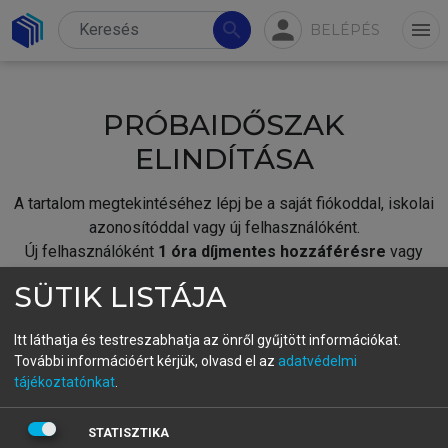
person
search
menu
BELÉPÉS
PRÓBAIDŐSZAK
ELINDÍTÁSA
A tartalom megtekintéséhez lépj be a saját fiókoddal, iskolai
azonosítóddal vagy új felhasználóként.
Új felhasználóként
1 óra díjmentes hozzáférésre
vagy
jogosult.
SÜTIK LISTÁJA
A próbaidőszak elindításához,
jelentkezz
be meglévő
fiókoddal,
vagy hozz létre új fiókot.
Itt láthatja és testreszabhatja az önről gyűjtött információkat.
További információért kérjük, olvasd el az
adatvédelmi
A regisztráció után a
próbaidőszak
automatikusan
elindul.
tájékoztatónkat
.
BELÉPÉS SAJÁT FIÓKKAL
STATISZTIKA