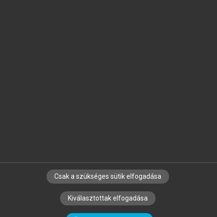
Jelöld meg a számodra fontos részeket, és
készíts
saját
jegyzeteket!
Egyéni előfizetéssel további
MeRSZ+ funkciókat
és
tartalmakat is elérhetsz.
Csak a szükséges sütik elfogadása
SZERZŐKNEK
CÉGEKNEK
KÖNYVTÁROSOKNAK
Kiválasztottak elfogadása
SZERKESZTÉSI ÉS LEKTORÁLÁSI ALAPELVEK