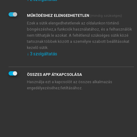
Kérek értesítést az Akadémiai Kiadó Zrt. újdonságairól,
akcióiról.
MŰKÖDÉSHEZ ELENGEDHETETLEN
(mindig szükséges)
Az
Adatkezelési tájékoztatóban
foglaltakat tudomásul
veszem és elfogadom.
Ezek a sütik elengedhetetlenek az oldalunkon történő
Az
Általános vásárlási feltételeket
, valamint a
szotar.net
és a
böngészéshez,a funkciók használatához, és a felhasználók
mersz.hu
oldalak licencszerződéseiben foglaltakat
nem tilthatják le azokat. A feltétlenül szükséges sütik közé
tudomásul veszem és elfogadom.
tartoznak többek között a személyre szabott beállításokat
kezelő sütik.
↓
3
szolgáltatás
KIPRÓBÁLOM
ÖSSZES APP ÁTKAPCSOLÁSA
Használja ezt a kapcsolót az összes alkalmazás
engedélyezéséhez/letiltásához.
MIÉRT ÉRDEMES A MERSZ ONLINE
OKOSKÖNYVTÁRAT HASZNÁLNI?