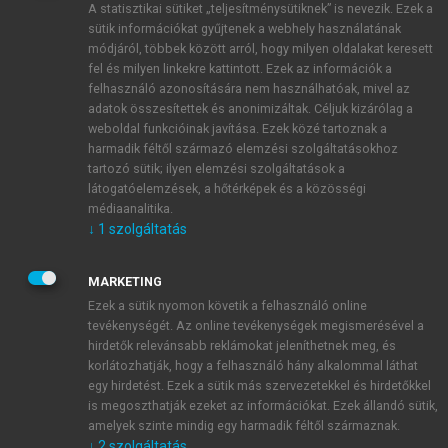
A statisztikai sütiket „teljesítménysütiknek” is nevezik. Ezek a
sütik információkat gyűjtenek a webhely használatának
módjáról, többek között arról, hogy milyen oldalakat keresett
ÚJ FIÓK LÉTREHOZÁSA
fel és milyen linkekre kattintott. Ezek az információk a
1 óra díjmentes hozzáférés
felhasználó azonosítására nem használhatóak, mivel az
adatok összesítettek és anonimizáltak. Céljuk kizárólag a
weboldal funkcióinak javítása. Ezek közé tartoznak a
E-MAIL-CÍM
harmadik féltől származó elemzési szolgáltatásokhoz
tartozó sütik; ilyen elemzési szolgáltatások a
látogatóelemzések, a hőtérképek és a közösségi
NÉV
médiaanalitika.
↓
1
szolgáltatás
JELSZÓ
MARKETING
Ezek a sütik nyomon követik a felhasználó online
tevékenységét. Az online tevékenységek megismerésével a
JELSZÓ ÚJRA
hirdetők relevánsabb reklámokat jeleníthetnek meg, és
korlátozhatják, hogy a felhasználó hány alkalommal láthat
egy hirdetést. Ezek a sütik más szervezetekkel és hirdetőkkel
is megoszthatják ezeket az információkat. Ezek állandó sütik,
Kérek értesítést a MeRSZ újdonságairól, akcióiról.
amelyek szinte mindig egy harmadik féltől származnak.
↓
2
szolgáltatás