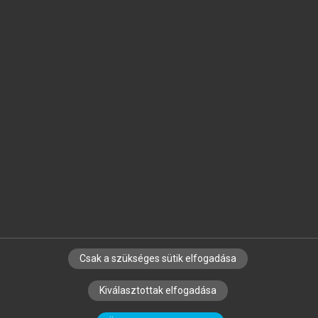
Jelöld meg a számodra fontos részeket, és
készíts
saját
jegyzeteket!
Egyéni előfizetéssel további
MeRSZ+ funkciókat
és
tartalmakat is elérhetsz.
Csak a szükséges sütik elfogadása
SZERZŐKNEK
CÉGEKNEK
KÖNYVTÁROSOKNAK
Kiválasztottak elfogadása
SZERKESZTÉSI ÉS LEKTORÁLÁSI ALAPELVEK