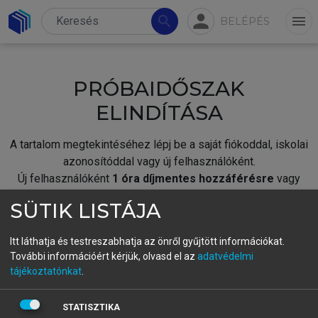
person
search
menu
BELÉPÉS
PRÓBAIDŐSZAK
ELINDÍTÁSA
A tartalom megtekintéséhez lépj be a saját fiókoddal, iskolai
azonosítóddal vagy új felhasználóként.
Új felhasználóként
1 óra díjmentes hozzáférésre
vagy
jogosult.
SÜTIK LISTÁJA
A próbaidőszak elindításához,
jelentkezz
be meglévő
fiókoddal,
vagy hozz létre új fiókot.
Itt láthatja és testreszabhatja az önről gyűjtött információkat.
További információért kérjük, olvasd el az
adatvédelmi
A regisztráció után a
próbaidőszak
automatikusan
elindul.
tájékoztatónkat
.
BELÉPÉS SAJÁT FIÓKKAL
STATISZTIKA