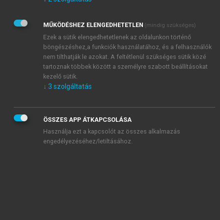
Kérek értesítést az Akadémiai Kiadó Zrt. újdonságairól,
akcióiról.
MŰKÖDÉSHEZ ELENGEDHETETLEN
(mindig szükséges)
Az
Adatkezelési tájékoztatóban
foglaltakat tudomásul
veszem és elfogadom.
Ezek a sütik elengedhetetlenek az oldalunkon történő
Az
Általános vásárlási feltételeket
, valamint a
szotar.net
és a
böngészéshez,a funkciók használatához, és a felhasználók
mersz.hu
oldalak licencszerződéseiben foglaltakat
nem tilthatják le azokat. A feltétlenül szükséges sütik közé
tudomásul veszem és elfogadom.
tartoznak többek között a személyre szabott beállításokat
kezelő sütik.
↓
3
szolgáltatás
KIPRÓBÁLOM
ÖSSZES APP ÁTKAPCSOLÁSA
Használja ezt a kapcsolót az összes alkalmazás
engedélyezéséhez/letiltásához.
MIÉRT ÉRDEMES A MERSZ ONLINE
OKOSKÖNYVTÁRAT HASZNÁLNI?