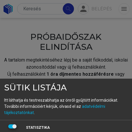
person
search
menu
BELÉPÉS
PRÓBAIDŐSZAK
ELINDÍTÁSA
A tartalom megtekintéséhez lépj be a saját fiókoddal, iskolai
azonosítóddal vagy új felhasználóként.
Új felhasználóként
1 óra díjmentes hozzáférésre
vagy
jogosult.
SÜTIK LISTÁJA
A próbaidőszak elindításához,
jelentkezz
be meglévő
fiókoddal,
vagy hozz létre új fiókot.
Itt láthatja és testreszabhatja az önről gyűjtött információkat.
További információért kérjük, olvasd el az
adatvédelmi
A regisztráció után a
próbaidőszak
automatikusan
elindul.
tájékoztatónkat
.
BELÉPÉS SAJÁT FIÓKKAL
STATISZTIKA