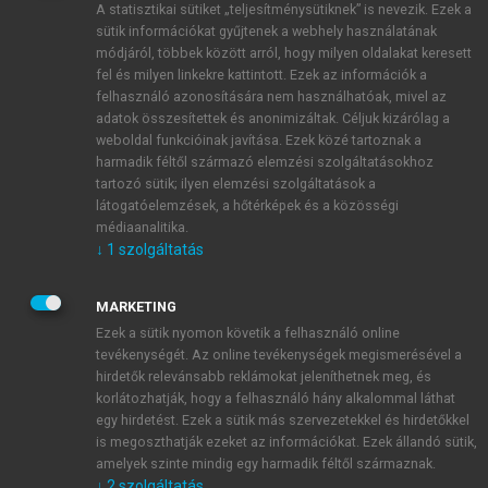
A statisztikai sütiket „teljesítménysütiknek” is nevezik. Ezek a
sütik információkat gyűjtenek a webhely használatának
módjáról, többek között arról, hogy milyen oldalakat keresett
ÚJ FIÓK LÉTREHOZÁSA
fel és milyen linkekre kattintott. Ezek az információk a
1 óra díjmentes hozzáférés
felhasználó azonosítására nem használhatóak, mivel az
adatok összesítettek és anonimizáltak. Céljuk kizárólag a
weboldal funkcióinak javítása. Ezek közé tartoznak a
E-MAIL-CÍM
harmadik féltől származó elemzési szolgáltatásokhoz
tartozó sütik; ilyen elemzési szolgáltatások a
látogatóelemzések, a hőtérképek és a közösségi
NÉV
médiaanalitika.
↓
1
szolgáltatás
JELSZÓ
MARKETING
Ezek a sütik nyomon követik a felhasználó online
tevékenységét. Az online tevékenységek megismerésével a
JELSZÓ ÚJRA
hirdetők relevánsabb reklámokat jeleníthetnek meg, és
korlátozhatják, hogy a felhasználó hány alkalommal láthat
egy hirdetést. Ezek a sütik más szervezetekkel és hirdetőkkel
is megoszthatják ezeket az információkat. Ezek állandó sütik,
Kérek értesítést a MeRSZ újdonságairól, akcióiról.
amelyek szinte mindig egy harmadik féltől származnak.
↓
2
szolgáltatás