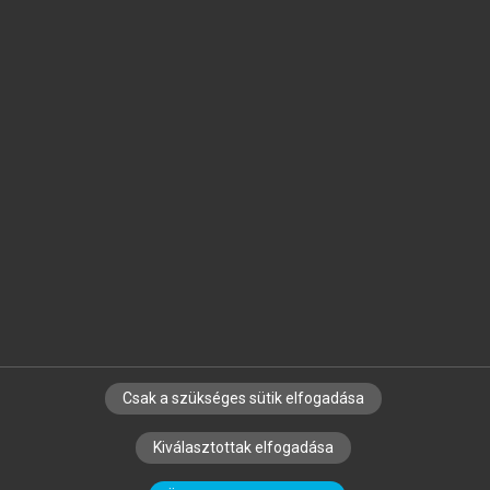
Jelöld meg a számodra fontos részeket, és
készíts
saját
jegyzeteket!
Egyéni előfizetéssel további
MeRSZ+ funkciókat
és
tartalmakat is elérhetsz.
Csak a szükséges sütik elfogadása
SZERZŐKNEK
CÉGEKNEK
KÖNYVTÁROSOKNAK
Kiválasztottak elfogadása
SZERKESZTÉSI ÉS LEKTORÁLÁSI ALAPELVEK