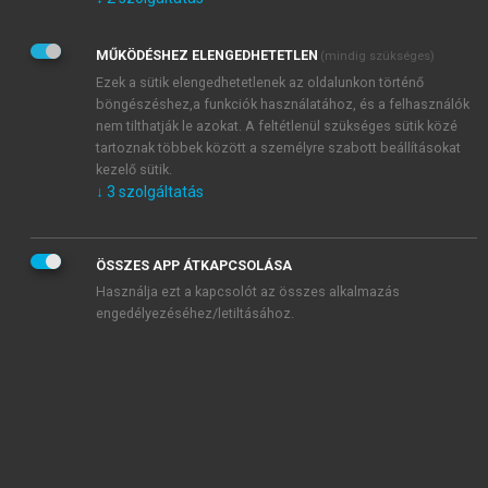
Kérek értesítést az Akadémiai Kiadó Zrt. újdonságairól,
akcióiról.
MŰKÖDÉSHEZ ELENGEDHETETLEN
(mindig szükséges)
Az
Adatkezelési tájékoztatóban
foglaltakat tudomásul
veszem és elfogadom.
Ezek a sütik elengedhetetlenek az oldalunkon történő
Az
Általános vásárlási feltételeket
, valamint a
szotar.net
és a
böngészéshez,a funkciók használatához, és a felhasználók
mersz.hu
oldalak licencszerződéseiben foglaltakat
nem tilthatják le azokat. A feltétlenül szükséges sütik közé
tudomásul veszem és elfogadom.
tartoznak többek között a személyre szabott beállításokat
kezelő sütik.
↓
3
szolgáltatás
KIPRÓBÁLOM
ÖSSZES APP ÁTKAPCSOLÁSA
Használja ezt a kapcsolót az összes alkalmazás
engedélyezéséhez/letiltásához.
MIÉRT ÉRDEMES A MERSZ ONLINE
OKOSKÖNYVTÁRAT HASZNÁLNI?