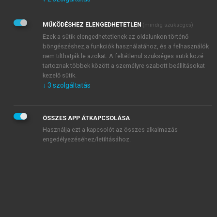
Kérek értesítést az Akadémiai Kiadó Zrt. újdonságairól,
akcióiról.
MŰKÖDÉSHEZ ELENGEDHETETLEN
(mindig szükséges)
Az
Adatkezelési tájékoztatóban
foglaltakat tudomásul
veszem és elfogadom.
Ezek a sütik elengedhetetlenek az oldalunkon történő
Az
Általános vásárlási feltételeket
, valamint a
szotar.net
és a
böngészéshez,a funkciók használatához, és a felhasználók
mersz.hu
oldalak licencszerződéseiben foglaltakat
nem tilthatják le azokat. A feltétlenül szükséges sütik közé
tudomásul veszem és elfogadom.
tartoznak többek között a személyre szabott beállításokat
kezelő sütik.
↓
3
szolgáltatás
KIPRÓBÁLOM
ÖSSZES APP ÁTKAPCSOLÁSA
Használja ezt a kapcsolót az összes alkalmazás
engedélyezéséhez/letiltásához.
MIÉRT ÉRDEMES A MERSZ ONLINE
OKOSKÖNYVTÁRAT HASZNÁLNI?