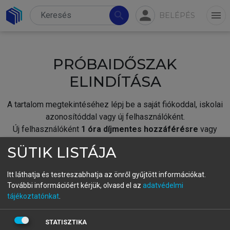
person
search
menu
BELÉPÉS
PRÓBAIDŐSZAK
ELINDÍTÁSA
A tartalom megtekintéséhez lépj be a saját fiókoddal, iskolai
azonosítóddal vagy új felhasználóként.
Új felhasználóként
1 óra díjmentes hozzáférésre
vagy
jogosult.
SÜTIK LISTÁJA
A próbaidőszak elindításához,
jelentkezz
be meglévő
fiókoddal,
vagy hozz létre új fiókot.
Itt láthatja és testreszabhatja az önről gyűjtött információkat.
További információért kérjük, olvasd el az
adatvédelmi
A regisztráció után a
próbaidőszak
automatikusan
elindul.
tájékoztatónkat
.
BELÉPÉS SAJÁT FIÓKKAL
STATISZTIKA