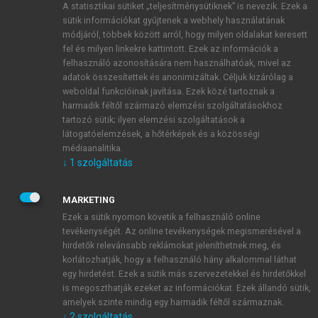
A statisztikai sütiket „teljesítménysütiknek” is nevezik. Ezek a
sütik információkat gyűjtenek a webhely használatának
módjáról, többek között arról, hogy milyen oldalakat keresett
ÚJ FIÓK LÉTREHOZÁSA
fel és milyen linkekre kattintott. Ezek az információk a
1 óra díjmentes hozzáférés
felhasználó azonosítására nem használhatóak, mivel az
adatok összesítettek és anonimizáltak. Céljuk kizárólag a
weboldal funkcióinak javítása. Ezek közé tartoznak a
E-MAIL-CÍM
harmadik féltől származó elemzési szolgáltatásokhoz
tartozó sütik; ilyen elemzési szolgáltatások a
látogatóelemzések, a hőtérképek és a közösségi
NÉV
médiaanalitika.
↓
1
szolgáltatás
JELSZÓ
MARKETING
Ezek a sütik nyomon követik a felhasználó online
tevékenységét. Az online tevékenységek megismerésével a
JELSZÓ ÚJRA
hirdetők relevánsabb reklámokat jeleníthetnek meg, és
korlátozhatják, hogy a felhasználó hány alkalommal láthat
egy hirdetést. Ezek a sütik más szervezetekkel és hirdetőkkel
is megoszthatják ezeket az információkat. Ezek állandó sütik,
Kérek értesítést a MeRSZ újdonságairól, akcióiról.
amelyek szinte mindig egy harmadik féltől származnak.
↓
2
szolgáltatás