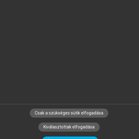
Jelöld meg a számodra fontos részeket, és
készíts
saját
jegyzeteket!
Egyéni előfizetéssel további
MeRSZ+ funkciókat
és
tartalmakat is elérhetsz.
Csak a szükséges sütik elfogadása
SZERZŐKNEK
CÉGEKNEK
KÖNYVTÁROSOKNAK
Kiválasztottak elfogadása
SZERKESZTÉSI ÉS LEKTORÁLÁSI ALAPELVEK