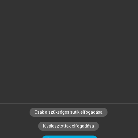
Jelöld meg a számodra fontos részeket, és
készíts
saját
jegyzeteket!
Egyéni előfizetéssel további
MeRSZ+ funkciókat
és
tartalmakat is elérhetsz.
Csak a szükséges sütik elfogadása
SZERZŐKNEK
CÉGEKNEK
KÖNYVTÁROSOKNAK
Kiválasztottak elfogadása
SZERKESZTÉSI ÉS LEKTORÁLÁSI ALAPELVEK