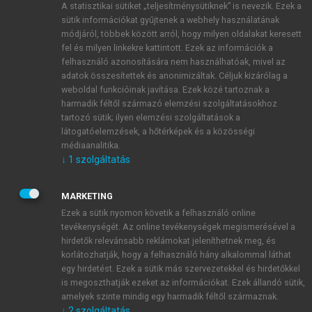
A statisztikai sütiket „teljesítménysütiknek” is nevezik. Ezek a
sütik információkat gyűjtenek a webhely használatának
módjáról, többek között arról, hogy milyen oldalakat keresett
ÚJ FIÓK LÉTREHOZÁSA
fel és milyen linkekre kattintott. Ezek az információk a
1 óra díjmentes hozzáférés
felhasználó azonosítására nem használhatóak, mivel az
adatok összesítettek és anonimizáltak. Céljuk kizárólag a
weboldal funkcióinak javítása. Ezek közé tartoznak a
E-MAIL-CÍM
harmadik féltől származó elemzési szolgáltatásokhoz
tartozó sütik; ilyen elemzési szolgáltatások a
látogatóelemzések, a hőtérképek és a közösségi
NÉV
médiaanalitika.
↓
1
szolgáltatás
JELSZÓ
MARKETING
Ezek a sütik nyomon követik a felhasználó online
tevékenységét. Az online tevékenységek megismerésével a
JELSZÓ ÚJRA
hirdetők relevánsabb reklámokat jeleníthetnek meg, és
korlátozhatják, hogy a felhasználó hány alkalommal láthat
egy hirdetést. Ezek a sütik más szervezetekkel és hirdetőkkel
is megoszthatják ezeket az információkat. Ezek állandó sütik,
Kérek értesítést a MeRSZ újdonságairól, akcióiról.
amelyek szinte mindig egy harmadik féltől származnak.
↓
2
szolgáltatás