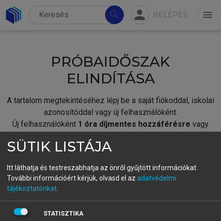
person
search
menu
BELÉPÉS
PRÓBAIDŐSZAK
ELINDÍTÁSA
A tartalom megtekintéséhez lépj be a saját fiókoddal, iskolai
azonosítóddal vagy új felhasználóként.
Új felhasználóként
1 óra díjmentes hozzáférésre
vagy
jogosult.
SÜTIK LISTÁJA
A próbaidőszak elindításához,
jelentkezz
be meglévő
fiókoddal,
vagy hozz létre új fiókot.
Itt láthatja és testreszabhatja az önről gyűjtött információkat.
További információért kérjük, olvasd el az
adatvédelmi
A regisztráció után a
próbaidőszak
automatikusan
elindul.
tájékoztatónkat
.
BELÉPÉS SAJÁT FIÓKKAL
STATISZTIKA