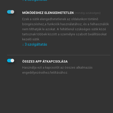
Kérek értesítést az Akadémiai Kiadó Zrt. újdonságairól,
akcióiról.
MŰKÖDÉSHEZ ELENGEDHETETLEN
(mindig szükséges)
Az
Adatkezelési tájékoztatóban
foglaltakat tudomásul
veszem és elfogadom.
Ezek a sütik elengedhetetlenek az oldalunkon történő
Az
Általános vásárlási feltételeket
, valamint a
szotar.net
és a
böngészéshez,a funkciók használatához, és a felhasználók
mersz.hu
oldalak licencszerződéseiben foglaltakat
nem tilthatják le azokat. A feltétlenül szükséges sütik közé
tudomásul veszem és elfogadom.
tartoznak többek között a személyre szabott beállításokat
kezelő sütik.
↓
3
szolgáltatás
KIPRÓBÁLOM
ÖSSZES APP ÁTKAPCSOLÁSA
Használja ezt a kapcsolót az összes alkalmazás
engedélyezéséhez/letiltásához.
MIÉRT ÉRDEMES A MERSZ ONLINE
OKOSKÖNYVTÁRAT HASZNÁLNI?