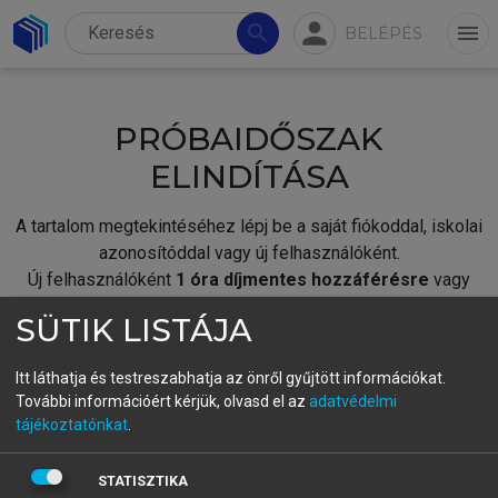
person
search
menu
BELÉPÉS
PRÓBAIDŐSZAK
ELINDÍTÁSA
A tartalom megtekintéséhez lépj be a saját fiókoddal, iskolai
azonosítóddal vagy új felhasználóként.
Új felhasználóként
1 óra díjmentes hozzáférésre
vagy
jogosult.
SÜTIK LISTÁJA
A próbaidőszak elindításához,
jelentkezz
be meglévő
fiókoddal,
vagy hozz létre új fiókot.
Itt láthatja és testreszabhatja az önről gyűjtött információkat.
További információért kérjük, olvasd el az
adatvédelmi
A regisztráció után a
próbaidőszak
automatikusan
elindul.
tájékoztatónkat
.
BELÉPÉS SAJÁT FIÓKKAL
STATISZTIKA