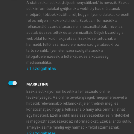
A statisztikai sütiket „teljesítménysütiknek” is nevezik. Ezek a
sütik információkat gyűjtenek a webhely használatának
módjáról, többek között arról, hogy milyen oldalakat keresett
ÚJ FIÓK LÉTREHOZÁSA
fel és milyen linkekre kattintott. Ezek az információk a
1 óra díjmentes hozzáférés
felhasználó azonosítására nem használhatóak, mivel az
adatok összesítettek és anonimizáltak. Céljuk kizárólag a
weboldal funkcióinak javítása. Ezek közé tartoznak a
E-MAIL-CÍM
harmadik féltől származó elemzési szolgáltatásokhoz
tartozó sütik; ilyen elemzési szolgáltatások a
látogatóelemzések, a hőtérképek és a közösségi
NÉV
médiaanalitika.
↓
1
szolgáltatás
JELSZÓ
MARKETING
Ezek a sütik nyomon követik a felhasználó online
tevékenységét. Az online tevékenységek megismerésével a
JELSZÓ ÚJRA
hirdetők relevánsabb reklámokat jeleníthetnek meg, és
korlátozhatják, hogy a felhasználó hány alkalommal láthat
egy hirdetést. Ezek a sütik más szervezetekkel és hirdetőkkel
is megoszthatják ezeket az információkat. Ezek állandó sütik,
Kérek értesítést a MeRSZ újdonságairól, akcióiról.
amelyek szinte mindig egy harmadik féltől származnak.
↓
2
szolgáltatás