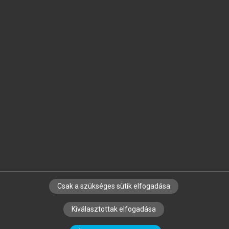
Jelöld meg a számodra fontos részeket, és
készíts
saját
jegyzeteket!
Egyéni előfizetéssel további
MeRSZ+ funkciókat
és
tartalmakat is elérhetsz.
Csak a szükséges sütik elfogadása
SZERZŐKNEK
CÉGEKNEK
KÖNYVTÁROSOKNAK
Kiválasztottak elfogadása
SZERKESZTÉSI ÉS LEKTORÁLÁSI ALAPELVEK