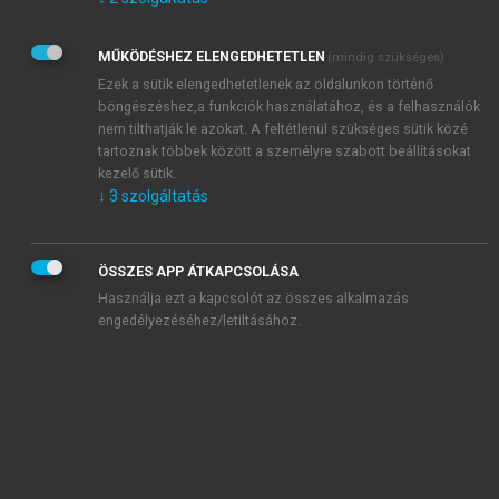
Kérek értesítést az Akadémiai Kiadó Zrt. újdonságairól,
akcióiról.
MŰKÖDÉSHEZ ELENGEDHETETLEN
(mindig szükséges)
Az
Adatkezelési tájékoztatóban
foglaltakat tudomásul
veszem és elfogadom.
Ezek a sütik elengedhetetlenek az oldalunkon történő
Az
Általános vásárlási feltételeket
, valamint a
szotar.net
és a
böngészéshez,a funkciók használatához, és a felhasználók
mersz.hu
oldalak licencszerződéseiben foglaltakat
nem tilthatják le azokat. A feltétlenül szükséges sütik közé
tudomásul veszem és elfogadom.
tartoznak többek között a személyre szabott beállításokat
kezelő sütik.
↓
3
szolgáltatás
KIPRÓBÁLOM
ÖSSZES APP ÁTKAPCSOLÁSA
Használja ezt a kapcsolót az összes alkalmazás
engedélyezéséhez/letiltásához.
MIÉRT ÉRDEMES A MERSZ ONLINE
OKOSKÖNYVTÁRAT HASZNÁLNI?