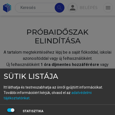
person
search
menu
BELÉPÉS
PRÓBAIDŐSZAK
ELINDÍTÁSA
A tartalom megtekintéséhez lépj be a saját fiókoddal, iskolai
azonosítóddal vagy új felhasználóként.
Új felhasználóként
1 óra díjmentes hozzáférésre
vagy
jogosult.
SÜTIK LISTÁJA
A próbaidőszak elindításához,
jelentkezz
be meglévő
fiókoddal,
vagy hozz létre új fiókot.
Itt láthatja és testreszabhatja az önről gyűjtött információkat.
További információért kérjük, olvasd el az
adatvédelmi
A regisztráció után a
próbaidőszak
automatikusan
elindul.
tájékoztatónkat
.
BELÉPÉS SAJÁT FIÓKKAL
STATISZTIKA