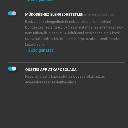
Kérek értesítést az Akadémiai Kiadó Zrt. újdonságairól,
akcióiról.
MŰKÖDÉSHEZ ELENGEDHETETLEN
(mindig szükséges)
Az
Adatkezelési tájékoztatóban
foglaltakat tudomásul
veszem és elfogadom.
Ezek a sütik elengedhetetlenek az oldalunkon történő
Az
Általános vásárlási feltételeket
, valamint a
szotar.net
és a
böngészéshez,a funkciók használatához, és a felhasználók
mersz.hu
oldalak licencszerződéseiben foglaltakat
nem tilthatják le azokat. A feltétlenül szükséges sütik közé
tudomásul veszem és elfogadom.
tartoznak többek között a személyre szabott beállításokat
kezelő sütik.
↓
3
szolgáltatás
KIPRÓBÁLOM
ÖSSZES APP ÁTKAPCSOLÁSA
Használja ezt a kapcsolót az összes alkalmazás
engedélyezéséhez/letiltásához.
MIÉRT ÉRDEMES A MERSZ ONLINE
OKOSKÖNYVTÁRAT HASZNÁLNI?