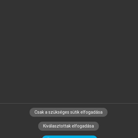
Jelöld meg a számodra fontos részeket, és
készíts
saját
jegyzeteket!
Egyéni előfizetéssel további
MeRSZ+ funkciókat
és
tartalmakat is elérhetsz.
Csak a szükséges sütik elfogadása
SZERZŐKNEK
CÉGEKNEK
KÖNYVTÁROSOKNAK
Kiválasztottak elfogadása
SZERKESZTÉSI ÉS LEKTORÁLÁSI ALAPELVEK