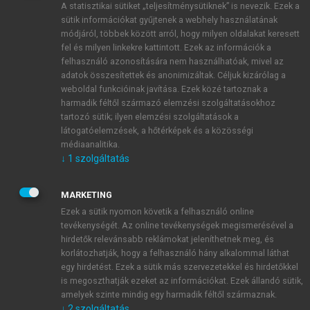
A statisztikai sütiket „teljesítménysütiknek” is nevezik. Ezek a
sütik információkat gyűjtenek a webhely használatának
módjáról, többek között arról, hogy milyen oldalakat keresett
ÚJ FIÓK LÉTREHOZÁSA
fel és milyen linkekre kattintott. Ezek az információk a
1 óra díjmentes hozzáférés
felhasználó azonosítására nem használhatóak, mivel az
adatok összesítettek és anonimizáltak. Céljuk kizárólag a
weboldal funkcióinak javítása. Ezek közé tartoznak a
E-MAIL-CÍM
harmadik féltől származó elemzési szolgáltatásokhoz
tartozó sütik; ilyen elemzési szolgáltatások a
látogatóelemzések, a hőtérképek és a közösségi
NÉV
médiaanalitika.
↓
1
szolgáltatás
JELSZÓ
MARKETING
Ezek a sütik nyomon követik a felhasználó online
tevékenységét. Az online tevékenységek megismerésével a
JELSZÓ ÚJRA
hirdetők relevánsabb reklámokat jeleníthetnek meg, és
korlátozhatják, hogy a felhasználó hány alkalommal láthat
egy hirdetést. Ezek a sütik más szervezetekkel és hirdetőkkel
is megoszthatják ezeket az információkat. Ezek állandó sütik,
Kérek értesítést a MeRSZ újdonságairól, akcióiról.
amelyek szinte mindig egy harmadik féltől származnak.
↓
2
szolgáltatás