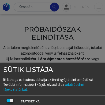
person
search
menu
BELÉPÉS
PRÓBAIDŐSZAK
ELINDÍTÁSA
A tartalom megtekintéséhez lépj be a saját fiókoddal, iskolai
azonosítóddal vagy új felhasználóként.
Új felhasználóként
1 óra díjmentes hozzáférésre
vagy
jogosult.
SÜTIK LISTÁJA
A próbaidőszak elindításához,
jelentkezz
be meglévő
fiókoddal,
vagy hozz létre új fiókot.
Itt láthatja és testreszabhatja az önről gyűjtött információkat.
További információért kérjük, olvasd el az
adatvédelmi
A regisztráció után a
próbaidőszak
automatikusan
elindul.
tájékoztatónkat
.
BELÉPÉS SAJÁT FIÓKKAL
STATISZTIKA