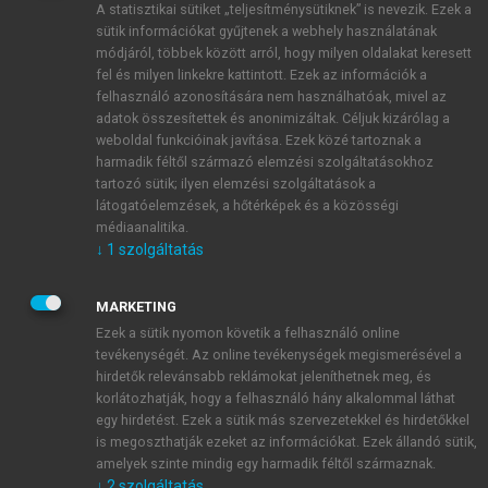
A statisztikai sütiket „teljesítménysütiknek” is nevezik. Ezek a
sütik információkat gyűjtenek a webhely használatának
módjáról, többek között arról, hogy milyen oldalakat keresett
ÚJ FIÓK LÉTREHOZÁSA
fel és milyen linkekre kattintott. Ezek az információk a
1 óra díjmentes hozzáférés
felhasználó azonosítására nem használhatóak, mivel az
adatok összesítettek és anonimizáltak. Céljuk kizárólag a
weboldal funkcióinak javítása. Ezek közé tartoznak a
E-MAIL-CÍM
harmadik féltől származó elemzési szolgáltatásokhoz
tartozó sütik; ilyen elemzési szolgáltatások a
látogatóelemzések, a hőtérképek és a közösségi
NÉV
médiaanalitika.
↓
1
szolgáltatás
JELSZÓ
MARKETING
Ezek a sütik nyomon követik a felhasználó online
tevékenységét. Az online tevékenységek megismerésével a
JELSZÓ ÚJRA
hirdetők relevánsabb reklámokat jeleníthetnek meg, és
korlátozhatják, hogy a felhasználó hány alkalommal láthat
egy hirdetést. Ezek a sütik más szervezetekkel és hirdetőkkel
is megoszthatják ezeket az információkat. Ezek állandó sütik,
Kérek értesítést a MeRSZ újdonságairól, akcióiról.
amelyek szinte mindig egy harmadik féltől származnak.
↓
2
szolgáltatás