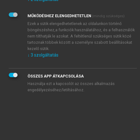
Kérek értesítést az Akadémiai Kiadó Zrt. újdonságairól,
akcióiról.
MŰKÖDÉSHEZ ELENGEDHETETLEN
(mindig szükséges)
Az
Adatkezelési tájékoztatóban
foglaltakat tudomásul
veszem és elfogadom.
Ezek a sütik elengedhetetlenek az oldalunkon történő
Az
Általános vásárlási feltételeket
, valamint a
szotar.net
és a
böngészéshez,a funkciók használatához, és a felhasználók
mersz.hu
oldalak licencszerződéseiben foglaltakat
nem tilthatják le azokat. A feltétlenül szükséges sütik közé
tudomásul veszem és elfogadom.
tartoznak többek között a személyre szabott beállításokat
kezelő sütik.
↓
3
szolgáltatás
KIPRÓBÁLOM
ÖSSZES APP ÁTKAPCSOLÁSA
Használja ezt a kapcsolót az összes alkalmazás
engedélyezéséhez/letiltásához.
MIÉRT ÉRDEMES A MERSZ ONLINE
OKOSKÖNYVTÁRAT HASZNÁLNI?