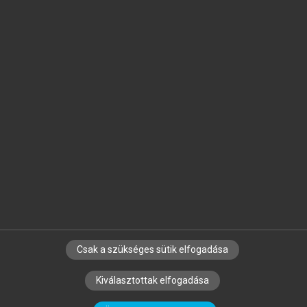
Jelöld meg a számodra fontos részeket, és
készíts
saját
jegyzeteket!
Egyéni előfizetéssel további
MeRSZ+ funkciókat
és
tartalmakat is elérhetsz.
Csak a szükséges sütik elfogadása
SZERZŐKNEK
CÉGEKNEK
KÖNYVTÁROSOKNAK
Kiválasztottak elfogadása
SZERKESZTÉSI ÉS LEKTORÁLÁSI ALAPELVEK