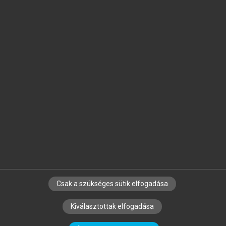
Jelöld meg a számodra fontos részeket, és
készíts
saját
jegyzeteket!
Egyéni előfizetéssel további
MeRSZ+ funkciókat
és
tartalmakat is elérhetsz.
Csak a szükséges sütik elfogadása
SZERZŐKNEK
CÉGEKNEK
KÖNYVTÁROSOKNAK
Kiválasztottak elfogadása
SZERKESZTÉSI ÉS LEKTORÁLÁSI ALAPELVEK