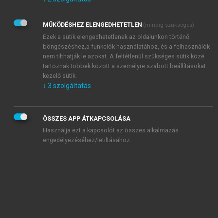
Kérek értesítést az Akadémiai Kiadó Zrt. újdonságairól,
akcióiról.
MŰKÖDÉSHEZ ELENGEDHETETLEN
(mindig szükséges)
Az
Adatkezelési tájékoztatóban
foglaltakat tudomásul
veszem és elfogadom.
Ezek a sütik elengedhetetlenek az oldalunkon történő
Az
Általános vásárlási feltételeket
, valamint a
szotar.net
és a
böngészéshez,a funkciók használatához, és a felhasználók
mersz.hu
oldalak licencszerződéseiben foglaltakat
nem tilthatják le azokat. A feltétlenül szükséges sütik közé
tudomásul veszem és elfogadom.
tartoznak többek között a személyre szabott beállításokat
kezelő sütik.
↓
3
szolgáltatás
KIPRÓBÁLOM
ÖSSZES APP ÁTKAPCSOLÁSA
Használja ezt a kapcsolót az összes alkalmazás
engedélyezéséhez/letiltásához.
MIÉRT ÉRDEMES A MERSZ ONLINE
OKOSKÖNYVTÁRAT HASZNÁLNI?