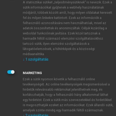
A statisztikai sütiket „teljesítménysütiknek” is nevezik. Ezek a
sütik információkat gyűjtenek a webhely használatának
módjáról, többek között arról, hogy milyen oldalakat keresett
ÚJ FIÓK LÉTREHOZÁSA
fel és milyen linkekre kattintott. Ezek az információk a
1 óra díjmentes hozzáférés
felhasználó azonosítására nem használhatóak, mivel az
adatok összesítettek és anonimizáltak. Céljuk kizárólag a
weboldal funkcióinak javítása. Ezek közé tartoznak a
E-MAIL-CÍM
harmadik féltől származó elemzési szolgáltatásokhoz
tartozó sütik; ilyen elemzési szolgáltatások a
látogatóelemzések, a hőtérképek és a közösségi
NÉV
médiaanalitika.
↓
1
szolgáltatás
JELSZÓ
MARKETING
Ezek a sütik nyomon követik a felhasználó online
tevékenységét. Az online tevékenységek megismerésével a
JELSZÓ ÚJRA
hirdetők relevánsabb reklámokat jeleníthetnek meg, és
korlátozhatják, hogy a felhasználó hány alkalommal láthat
egy hirdetést. Ezek a sütik más szervezetekkel és hirdetőkkel
is megoszthatják ezeket az információkat. Ezek állandó sütik,
Kérek értesítést a MeRSZ újdonságairól, akcióiról.
amelyek szinte mindig egy harmadik féltől származnak.
↓
2
szolgáltatás