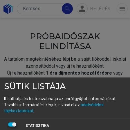
person
search
menu
BELÉPÉS
PRÓBAIDŐSZAK
ELINDÍTÁSA
A tartalom megtekintéséhez lépj be a saját fiókoddal, iskolai
azonosítóddal vagy új felhasználóként.
Új felhasználóként
1 óra díjmentes hozzáférésre
vagy
jogosult.
SÜTIK LISTÁJA
A próbaidőszak elindításához,
jelentkezz
be meglévő
fiókoddal,
vagy hozz létre új fiókot.
Itt láthatja és testreszabhatja az önről gyűjtött információkat.
További információért kérjük, olvasd el az
adatvédelmi
A regisztráció után a
próbaidőszak
automatikusan
elindul.
tájékoztatónkat
.
BELÉPÉS SAJÁT FIÓKKAL
STATISZTIKA