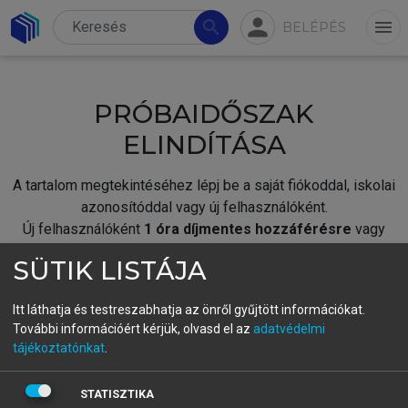
person
search
menu
BELÉPÉS
PRÓBAIDŐSZAK
ELINDÍTÁSA
A tartalom megtekintéséhez lépj be a saját fiókoddal, iskolai
azonosítóddal vagy új felhasználóként.
Új felhasználóként
1 óra díjmentes hozzáférésre
vagy
jogosult.
SÜTIK LISTÁJA
A próbaidőszak elindításához,
jelentkezz
be meglévő
fiókoddal,
vagy hozz létre új fiókot.
Itt láthatja és testreszabhatja az önről gyűjtött információkat.
További információért kérjük, olvasd el az
adatvédelmi
A regisztráció után a
próbaidőszak
automatikusan
elindul.
tájékoztatónkat
.
BELÉPÉS SAJÁT FIÓKKAL
STATISZTIKA