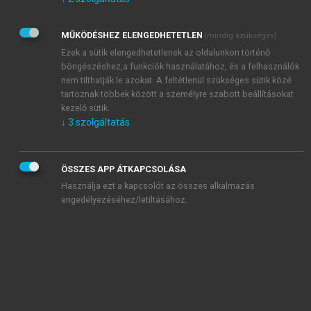
Kérek értesítést az Akadémiai Kiadó Zrt. újdonságairól,
akcióiról.
MŰKÖDÉSHEZ ELENGEDHETETLEN
(mindig szükséges)
Az
Adatkezelési tájékoztatóban
foglaltakat tudomásul
veszem és elfogadom.
Ezek a sütik elengedhetetlenek az oldalunkon történő
Az
Általános vásárlási feltételeket
, valamint a
szotar.net
és a
böngészéshez,a funkciók használatához, és a felhasználók
mersz.hu
oldalak licencszerződéseiben foglaltakat
nem tilthatják le azokat. A feltétlenül szükséges sütik közé
tudomásul veszem és elfogadom.
tartoznak többek között a személyre szabott beállításokat
kezelő sütik.
↓
3
szolgáltatás
KIPRÓBÁLOM
ÖSSZES APP ÁTKAPCSOLÁSA
Használja ezt a kapcsolót az összes alkalmazás
engedélyezéséhez/letiltásához.
MIÉRT ÉRDEMES A MERSZ ONLINE
OKOSKÖNYVTÁRAT HASZNÁLNI?