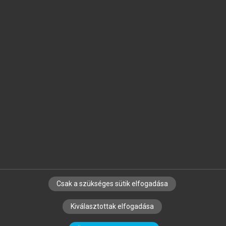
Jelöld meg a számodra fontos részeket, és
készíts
saját
jegyzeteket!
Egyéni előfizetéssel további
MeRSZ+ funkciókat
és
tartalmakat is elérhetsz.
Csak a szükséges sütik elfogadása
SZERZŐKNEK
CÉGEKNEK
KÖNYVTÁROSOKNAK
Kiválasztottak elfogadása
SZERKESZTÉSI ÉS LEKTORÁLÁSI ALAPELVEK