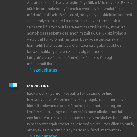
A statisztikai sütiket „teljesítménysütiknek” is nevezik. Ezek a
sütik információkat gyűjtenek a webhely használatának
módjáról, többek között arról, hogy milyen oldalakat keresett
ÚJ FIÓK LÉTREHOZÁSA
fel és milyen linkekre kattintott. Ezek az információk a
1 óra díjmentes hozzáférés
felhasználó azonosítására nem használhatóak, mivel az
adatok összesítettek és anonimizáltak. Céljuk kizárólag a
weboldal funkcióinak javítása. Ezek közé tartoznak a
E-MAIL-CÍM
harmadik féltől származó elemzési szolgáltatásokhoz
tartozó sütik; ilyen elemzési szolgáltatások a
látogatóelemzések, a hőtérképek és a közösségi
NÉV
médiaanalitika.
↓
1
szolgáltatás
JELSZÓ
MARKETING
Ezek a sütik nyomon követik a felhasználó online
tevékenységét. Az online tevékenységek megismerésével a
JELSZÓ ÚJRA
hirdetők relevánsabb reklámokat jeleníthetnek meg, és
korlátozhatják, hogy a felhasználó hány alkalommal láthat
egy hirdetést. Ezek a sütik más szervezetekkel és hirdetőkkel
is megoszthatják ezeket az információkat. Ezek állandó sütik,
Kérek értesítést a MeRSZ újdonságairól, akcióiról.
amelyek szinte mindig egy harmadik féltől származnak.
↓
2
szolgáltatás