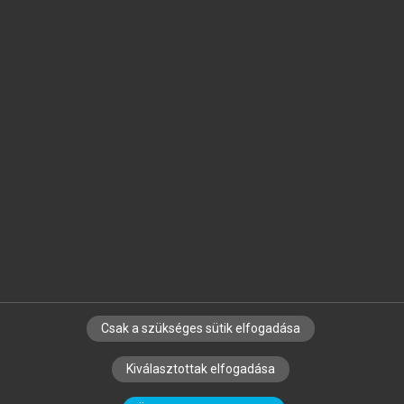
Jelöld meg a számodra fontos részeket, és
készíts
saját
jegyzeteket!
Egyéni előfizetéssel további
MeRSZ+ funkciókat
és
tartalmakat is elérhetsz.
Csak a szükséges sütik elfogadása
SZERZŐKNEK
CÉGEKNEK
KÖNYVTÁROSOKNAK
Kiválasztottak elfogadása
SZERKESZTÉSI ÉS LEKTORÁLÁSI ALAPELVEK