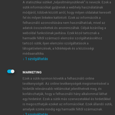
A statisztikai sütiket „teljesítménysütiknek” is nevezik. Ezek a
sütik információkat gyűjtenek a webhely használatának
módjáról, többek között arról, hogy milyen oldalakat keresett
ÚJ FIÓK LÉTREHOZÁSA
fel és milyen linkekre kattintott. Ezek az információk a
1 óra díjmentes hozzáférés
felhasználó azonosítására nem használhatóak, mivel az
adatok összesítettek és anonimizáltak. Céljuk kizárólag a
weboldal funkcióinak javítása. Ezek közé tartoznak a
E-MAIL-CÍM
harmadik féltől származó elemzési szolgáltatásokhoz
tartozó sütik; ilyen elemzési szolgáltatások a
látogatóelemzések, a hőtérképek és a közösségi
NÉV
médiaanalitika.
↓
1
szolgáltatás
JELSZÓ
MARKETING
Ezek a sütik nyomon követik a felhasználó online
tevékenységét. Az online tevékenységek megismerésével a
JELSZÓ ÚJRA
hirdetők relevánsabb reklámokat jeleníthetnek meg, és
korlátozhatják, hogy a felhasználó hány alkalommal láthat
egy hirdetést. Ezek a sütik más szervezetekkel és hirdetőkkel
is megoszthatják ezeket az információkat. Ezek állandó sütik,
Kérek értesítést a MeRSZ újdonságairól, akcióiról.
amelyek szinte mindig egy harmadik féltől származnak.
↓
2
szolgáltatás