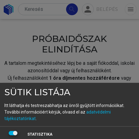
person
search
menu
BELÉPÉS
PRÓBAIDŐSZAK
ELINDÍTÁSA
A tartalom megtekintéséhez lépj be a saját fiókoddal, iskolai
azonosítóddal vagy új felhasználóként.
Új felhasználóként
1 óra díjmentes hozzáférésre
vagy
jogosult.
SÜTIK LISTÁJA
A próbaidőszak elindításához,
jelentkezz
be meglévő
fiókoddal,
vagy hozz létre új fiókot.
Itt láthatja és testreszabhatja az önről gyűjtött információkat.
További információért kérjük, olvasd el az
adatvédelmi
A regisztráció után a
próbaidőszak
automatikusan
elindul.
tájékoztatónkat
.
BELÉPÉS SAJÁT FIÓKKAL
STATISZTIKA