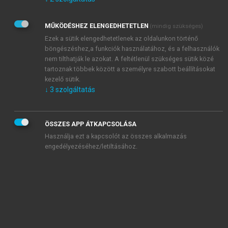
Kérek értesítést az Akadémiai Kiadó Zrt. újdonságairól,
akcióiról.
MŰKÖDÉSHEZ ELENGEDHETETLEN
(mindig szükséges)
Az
Adatkezelési tájékoztatóban
foglaltakat tudomásul
veszem és elfogadom.
Ezek a sütik elengedhetetlenek az oldalunkon történő
Az
Általános vásárlási feltételeket
, valamint a
szotar.net
és a
böngészéshez,a funkciók használatához, és a felhasználók
mersz.hu
oldalak licencszerződéseiben foglaltakat
nem tilthatják le azokat. A feltétlenül szükséges sütik közé
tudomásul veszem és elfogadom.
tartoznak többek között a személyre szabott beállításokat
kezelő sütik.
↓
3
szolgáltatás
KIPRÓBÁLOM
ÖSSZES APP ÁTKAPCSOLÁSA
Használja ezt a kapcsolót az összes alkalmazás
engedélyezéséhez/letiltásához.
MIÉRT ÉRDEMES A MERSZ ONLINE
OKOSKÖNYVTÁRAT HASZNÁLNI?