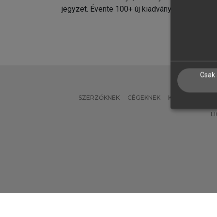
jegyzet. Évente 100+ új kiadvány.
kiadvá
Csak 
SZERZŐKNEK
CÉGEKNEK
KÖNYVTÁROSO
L
Verzió: 2.7.2