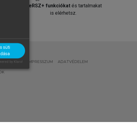
át
MeRSZ+ funkciókat
és tartalmakat
is elérhetsz.
 süti
adása
 IRÁNYELVEK
IMPRESSZUM
ADATVÉDELEM
ered by Klaro!
OK