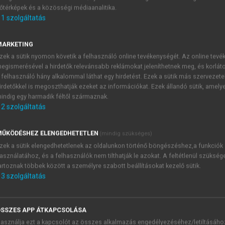
őtérképek és a közösségi médiaanalitika.
E-MAIL-CÍM
1
szolgáltatás
MARKETING
NÉV
zek a sütik nyomon követik a felhasználó online tevékenységét. Az online tev
egismerésével a hirdetők relevánsabb reklámokat jeleníthetnek meg, és korlát
 felhasználó hány alkalommal láthat egy hirdetést. Ezek a sütik más szervezete
JELSZÓ
irdetőkkel is megoszthatják ezeket az információkat. Ezek állandó sütik, amely
indig egy harmadik féltől származnak.
2
szolgáltatás
JELSZÓ ÚJRA
PÉS
ŰKÖDÉSHEZ ELENGEDHETETLEN
(mindig szükséges)
zek a sütik elengedhetetlenek az oldalunkon történő böngészéshez,a funkciók
asználatához, és a felhasználók nem tilthatják le azokat. A feltétlenül szükség
Kérek értesítést a MeRSZ új
artoznak többek között a személyre szabott beállításokat kezelő sütik.
Kérek értesítést az Akadémi
3
szolgáltatás
akcióiról.
 VAGY?
Az
Adatkezelési tájékozta
yi azonosítóval
veszem és elfogadom.
SSZES APP ÁTKAPCSOLÁSA
Az
Általános vásárlási felt
asználja ezt a kapcsolót az összes alkalmazás engedélyezéséhez/letiltásáho