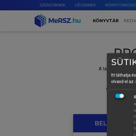
SZERZŐKNEK
CÉGEKNEK
KÖNYVTÁROSO
KÖNYVTÁR
KED
PR
SÜTIK
A tartalom megtek
Itt láthatja 
olvasd el az
A próbaidősza
S
A
w
m
BELÉPÉS SAJ
h
f
s