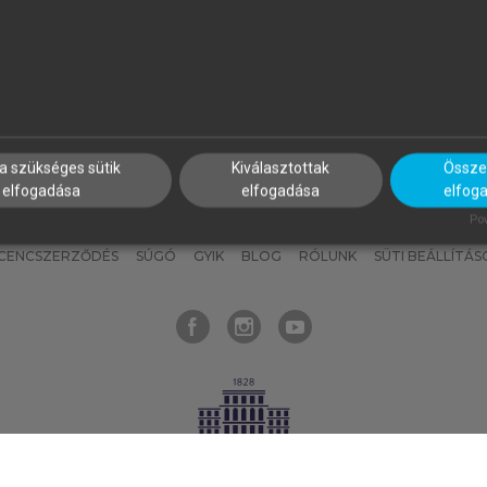
nyokat, hogy bármikor azonnal
részeket, és
készíts
saj
hozzájuk férhess!
jegyzeteket!
a szükséges sütik
Kiválasztottak
Összes
elfogadása
elfogadása
elfog
KNAK
SZERKESZTÉSI ÉS LEKTORÁLÁSI ALAPELVEK
MI – ÁLTALÁNOS
Pow
ICENCSZERZŐDÉS
SÚGÓ
GYIK
BLOG
RÓLUNK
SÜTI BEÁLLÍTÁS