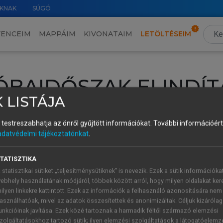
KNAK
SÚGÓ
VENCEIM
MAPPÁIM
KIVONATAIM
LETÖLTÉSEIM
ÓBAIDŐSZAK ELINDÍT
 LISTÁJA
intéséhez lépj be a saját fiókoddal, iskolai azonosítóddal vagy ú
és testreszabhatja az önről gyűjtött információkat.
További információért 
Új felhasználóként
1 óra díjmentes hozzáférésre
vagy jogosult
adatvédelmi tájékoztatónkat
.
k elindításához,
jelentkezz
be meglévő fiókoddal,
vagy hozz lé
A regisztráció után a
próbaidőszak
automatikusan
elindul.
TATISZTIKA
 statisztikai sütiket „teljesítménysütiknek” is nevezik. Ezek a sütik információka
ebhely használatának módjáról, többek között arról, hogy milyen oldalakat kere
ilyen linkekre kattintott. Ezek az információk a felhasználó azonosítására nem
ÚJ FIÓK 
ÁT FIÓKKAL
asználhatóak, mivel az adatok összesítettek és anonimizáltak. Céljuk kizáróla
1 óra díjme
unkcióinak javítása. Ezek közé tartoznak a harmadik féltől származó elemzési
zolgáltatásokhoz tartozó sütik; ilyen elemzési szolgáltatások a látogatóelemz