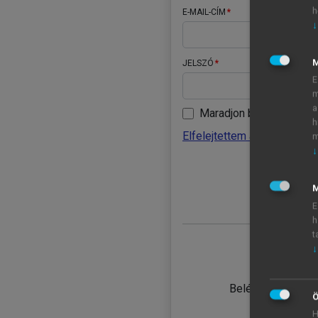
h
E-MAIL-CÍM
↓
JELSZÓ
E
m
a
Maradjon belépve
h
Elfelejtettem a jelszavamat
m
↓
BELÉ
M
E
h
t
↓
TANULÓ
Belépés intézmén
Ö
H