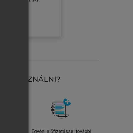
erződéseiben foglaltakat
ogadom.
ÓBÁLOM
AT HASZNÁLNI?
ntos
Egyéni előfizetéssel további