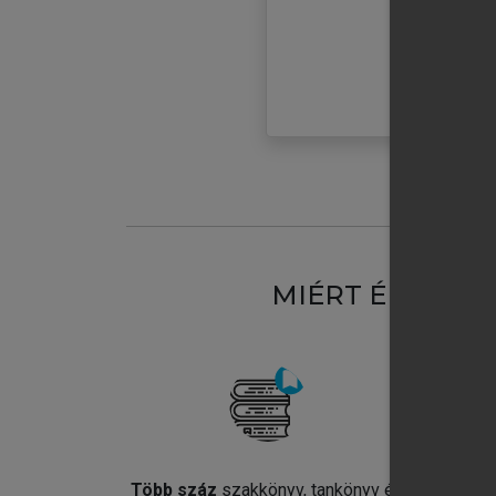
MIÉRT ÉRDEME
Több száz
szakkönyv, tankönyv és
Jel