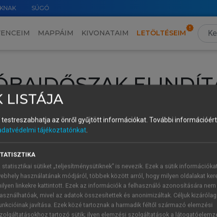
KNAK
SÚGÓ
VENCEIM
MAPPÁIM
KIVONATAIM
LETÖLTÉSEIM
ÓBAIDŐSZAK ELINDÍT
 LISTÁJA
intéséhez lépj be a saját fiókoddal, iskolai azonosítóddal vagy ú
és testreszabhatja az önről gyűjtött információkat.
További információért 
Új felhasználóként
1 óra díjmentes hozzáférésre
vagy jogosult
adatvédelmi tájékoztatónkat
.
k elindításához,
jelentkezz
be meglévő fiókoddal,
vagy hozz lé
A regisztráció után a
próbaidőszak
automatikusan
elindul.
TATISZTIKA
 statisztikai sütiket „teljesítménysütiknek” is nevezik. Ezek a sütik információka
ebhely használatának módjáról, többek között arról, hogy milyen oldalakat kere
ilyen linkekre kattintott. Ezek az információk a felhasználó azonosítására nem
ÚJ FIÓK 
ÁT FIÓKKAL
asználhatóak, mivel az adatok összesítettek és anonimizáltak. Céljuk kizáróla
1 óra díjme
unkcióinak javítása. Ezek közé tartoznak a harmadik féltől származó elemzési
zolgáltatásokhoz tartozó sütik; ilyen elemzési szolgáltatások a látogatóelemz