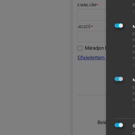
h
E-MAIL-CÍM
↓
JELSZÓ
E
m
a
Maradjon belépve
h
Elfelejtettem a jelszavamat
m
↓
BELÉ
M
E
h
t
↓
TANULÓ
Belépés intézmén
Ö
H