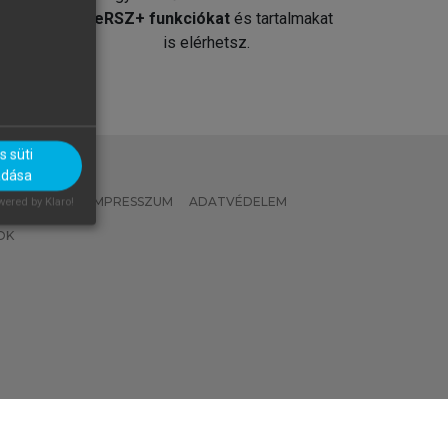
át
MeRSZ+ funkciókat
és tartalmakat
is elérhetsz.
 süti
adása
 IRÁNYELVEK
IMPRESSZUM
ADATVÉDELEM
ered by Klaro!
OK