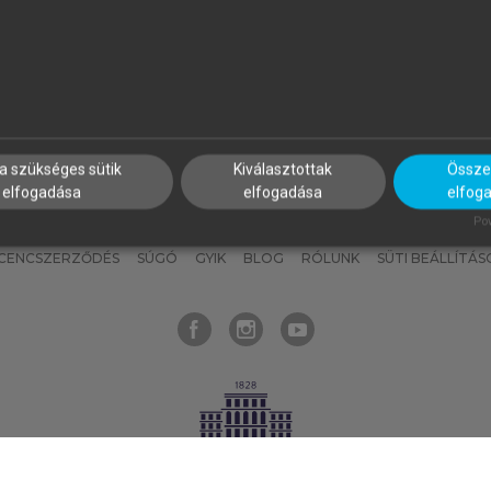
nyokat, hogy bármikor azonnal
részeket, és
készíts
saj
hozzájuk férhess!
jegyzeteket!
a szükséges sütik
Kiválasztottak
Összes
elfogadása
elfogadása
elfog
KNAK
SZERKESZTÉSI ÉS LEKTORÁLÁSI ALAPELVEK
MI – ÁLTALÁNOS
Pow
ICENCSZERZŐDÉS
SÚGÓ
GYIK
BLOG
RÓLUNK
SÜTI BEÁLLÍTÁS