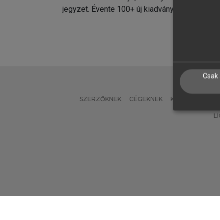
jegyzet. Évente 100+ új kiadvány.
kiadvá
Csak 
SZERZŐKNEK
CÉGEKNEK
KÖNYVTÁROSO
L
Verzió: 2.7.2