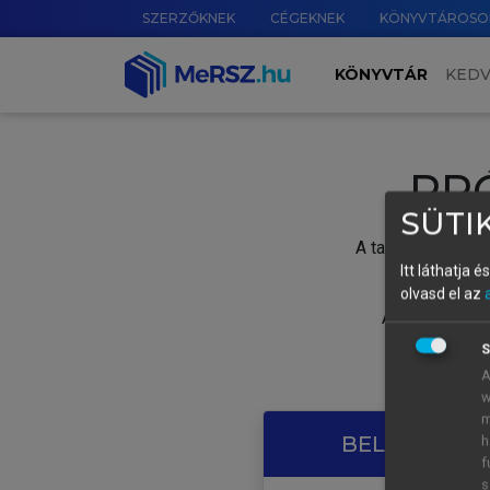
SZERZŐKNEK
CÉGEKNEK
KÖNYVTÁROSO
KÖNYVTÁR
KED
PR
SÜTIK
A tartalom megtek
Itt láthatja 
olvasd el az
A próbaidősza
S
A
w
m
BELÉPÉS SAJ
h
f
s