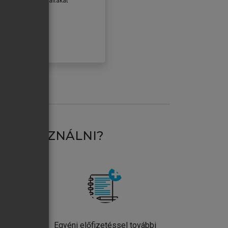
erződéseiben foglaltakat
ogadom.
ÓBÁLOM
AT HASZNÁLNI?
ntos
Egyéni előfizetéssel további