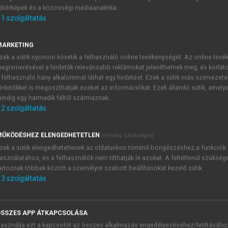
őtérképek és a közösségi médiaanalitika.
E-MAIL-CÍM
1
szolgáltatás
MARKETING
NÉV
zek a sütik nyomon követik a felhasználó online tevékenységét. Az online tev
egismerésével a hirdetők relevánsabb reklámokat jeleníthetnek meg, és korlát
 felhasználó hány alkalommal láthat egy hirdetést. Ezek a sütik más szervezete
JELSZÓ
irdetőkkel is megoszthatják ezeket az információkat. Ezek állandó sütik, amely
indig egy harmadik féltől származnak.
2
szolgáltatás
JELSZÓ ÚJRA
PÉS
ŰKÖDÉSHEZ ELENGEDHETETLEN
(mindig szükséges)
zek a sütik elengedhetetlenek az oldalunkon történő böngészéshez,a funkciók
asználatához, és a felhasználók nem tilthatják le azokat. A feltétlenül szükség
Kérek értesítést a MeRSZ új
artoznak többek között a személyre szabott beállításokat kezelő sütik.
Kérek értesítést az Akadémi
3
szolgáltatás
akcióiról.
 VAGY?
Az
Adatkezelési tájékozta
yi azonosítóval
veszem és elfogadom.
SSZES APP ÁTKAPCSOLÁSA
Az
Általános vásárlási felt
asználja ezt a kapcsolót az összes alkalmazás engedélyezéséhez/letiltásáho