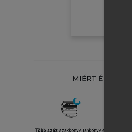
MIÉRT ÉRDEME
Több száz
szakkönyv, tankönyv és
Jel