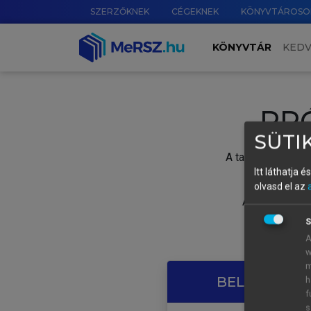
SZERZŐKNEK
CÉGEKNEK
KÖNYVTÁROSO
KÖNYVTÁR
KED
PR
SÜTIK
A tartalom megtek
Itt láthatja 
olvasd el az
A próbaidősza
S
A
w
m
BELÉPÉS SAJ
h
f
s