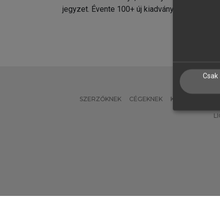
jegyzet. Évente 100+ új kiadvány.
kiadvá
Csak 
SZERZŐKNEK
CÉGEKNEK
KÖNYVTÁROSO
L
Verzió: 2.7.2