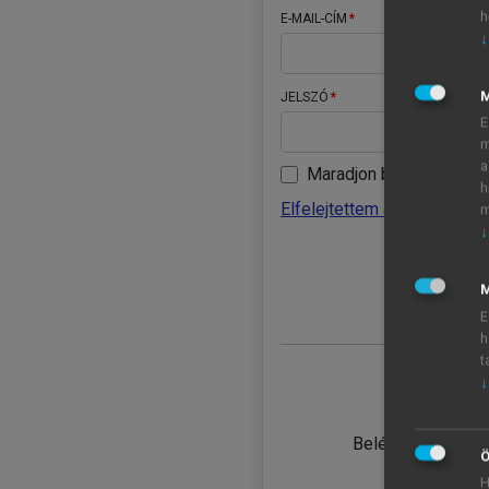
h
E-MAIL-CÍM
↓
JELSZÓ
E
m
a
Maradjon belépve
h
Elfelejtettem a jelszavamat
m
↓
BELÉ
M
E
h
t
↓
TANULÓ
Belépés intézmén
Ö
H