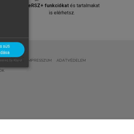
át
MeRSZ+ funkciókat
és tartalmakat
is elérhetsz.
 süti
adása
 IRÁNYELVEK
IMPRESSZUM
ADATVÉDELEM
ered by Klaro!
OK