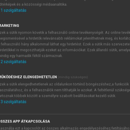
őtérképek és a közösségi médiaanalitika.
E-MAIL-CÍM
1
szolgáltatás
MARKETING
NÉV
zek a sütik nyomon követik a felhasználó online tevékenységét. Az online tev
egismerésével a hirdetők relevánsabb reklámokat jeleníthetnek meg, és korlát
 felhasználó hány alkalommal láthat egy hirdetést. Ezek a sütik más szervezete
JELSZÓ
irdetőkkel is megoszthatják ezeket az információkat. Ezek állandó sütik, amely
indig egy harmadik féltől származnak.
2
szolgáltatás
JELSZÓ ÚJRA
PÉS
ŰKÖDÉSHEZ ELENGEDHETETLEN
(mindig szükséges)
zek a sütik elengedhetetlenek az oldalunkon történő böngészéshez,a funkciók
asználatához, és a felhasználók nem tilthatják le azokat. A feltétlenül szükség
Kérek értesítést a MeRSZ új
artoznak többek között a személyre szabott beállításokat kezelő sütik.
Kérek értesítést az Akadémi
3
szolgáltatás
akcióiról.
 VAGY?
Az
Adatkezelési tájékozta
yi azonosítóval
veszem és elfogadom.
SSZES APP ÁTKAPCSOLÁSA
Az
Általános vásárlási felt
asználja ezt a kapcsolót az összes alkalmazás engedélyezéséhez/letiltásáho