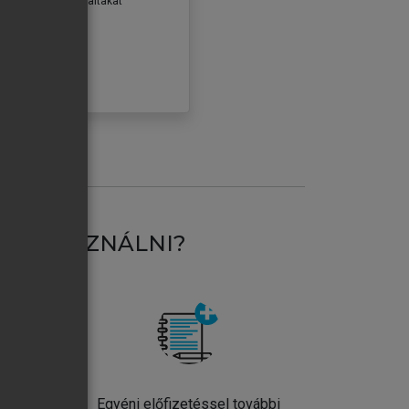
erződéseiben foglaltakat
ogadom.
ÓBÁLOM
AT HASZNÁLNI?
ntos
Egyéni előfizetéssel további