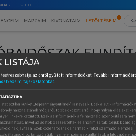
KNAK
SÚGÓ
VENCEIM
MAPPÁIM
KIVONATAIM
LETÖLTÉSEIM
ÓBAIDŐSZAK ELINDÍT
 LISTÁJA
intéséhez lépj be a saját fiókoddal, iskolai azonosítóddal vagy ú
és testreszabhatja az önről gyűjtött információkat.
További információért 
Új felhasználóként
1 óra díjmentes hozzáférésre
vagy jogosult
adatvédelmi tájékoztatónkat
.
k elindításához,
jelentkezz
be meglévő fiókoddal,
vagy hozz lé
A regisztráció után a
próbaidőszak
automatikusan
elindul.
TATISZTIKA
 statisztikai sütiket „teljesítménysütiknek” is nevezik. Ezek a sütik információka
ebhely használatának módjáról, többek között arról, hogy milyen oldalakat kere
ilyen linkekre kattintott. Ezek az információk a felhasználó azonosítására nem
ÚJ FIÓK 
ÁT FIÓKKAL
asználhatóak, mivel az adatok összesítettek és anonimizáltak. Céljuk kizáróla
1 óra díjme
unkcióinak javítása. Ezek közé tartoznak a harmadik féltől származó elemzési
zolgáltatásokhoz tartozó sütik; ilyen elemzési szolgáltatások a látogatóelemz