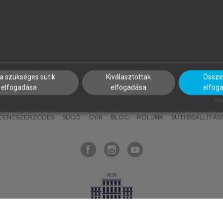
nyokat, hogy bármikor azonnal
részeket, és
készíts
saj
hozzájuk férhess!
jegyzeteket!
a szükséges sütik
Kiválasztottak
Összes
elfogadása
elfogadása
elfog
KNAK
SZERKESZTÉSI ÉS LEKTORÁLÁSI ALAPELVEK
MI – ÁLTALÁNOS
Pow
ICENCSZERZŐDÉS
SÚGÓ
GYIK
BLOG
RÓLUNK
SÜTI BEÁLLÍTÁS