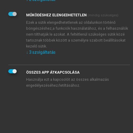
Kérek értesítést az Akadémiai Kiadó Zrt. újdonságairól,
akcióiról.
MŰKÖDÉSHEZ ELENGEDHETETLEN
(mindig szükséges)
Az
Adatkezelési tájékoztatóban
foglaltakat tudomásul
veszem és elfogadom.
Ezek a sütik elengedhetetlenek az oldalunkon történő
Az
Általános vásárlási feltételeket
, valamint a
szotar.net
és a
böngészéshez,a funkciók használatához, és a felhasználók
mersz.hu
oldalak licencszerződéseiben foglaltakat
nem tilthatják le azokat. A feltétlenül szükséges sütik közé
tudomásul veszem és elfogadom.
tartoznak többek között a személyre szabott beállításokat
kezelő sütik.
↓
3
szolgáltatás
KIPRÓBÁLOM
ÖSSZES APP ÁTKAPCSOLÁSA
Használja ezt a kapcsolót az összes alkalmazás
engedélyezéséhez/letiltásához.
MIÉRT ÉRDEMES A MERSZ ONLINE
OKOSKÖNYVTÁRAT HASZNÁLNI?