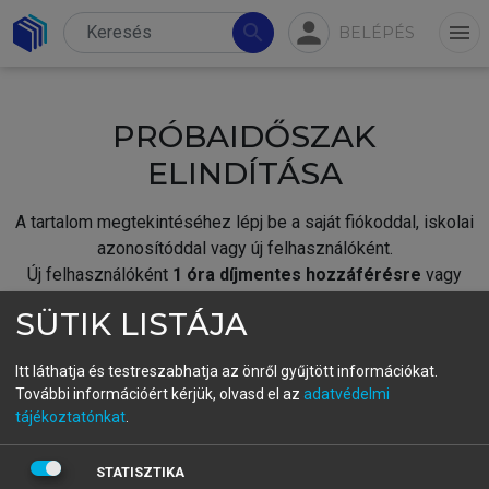
person
search
menu
BELÉPÉS
PRÓBAIDŐSZAK
ELINDÍTÁSA
A tartalom megtekintéséhez lépj be a saját fiókoddal, iskolai
azonosítóddal vagy új felhasználóként.
Új felhasználóként
1 óra díjmentes hozzáférésre
vagy
jogosult.
SÜTIK LISTÁJA
A próbaidőszak elindításához,
jelentkezz
be meglévő
fiókoddal,
vagy hozz létre új fiókot.
Itt láthatja és testreszabhatja az önről gyűjtött információkat.
További információért kérjük, olvasd el az
adatvédelmi
A regisztráció után a
próbaidőszak
automatikusan
elindul.
tájékoztatónkat
.
BELÉPÉS SAJÁT FIÓKKAL
STATISZTIKA