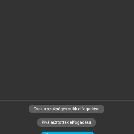
Jelöld meg a számodra fontos részeket, és
készíts
saját
jegyzeteket!
Egyéni előfizetéssel további
MeRSZ+ funkciókat
és
tartalmakat is elérhetsz.
Csak a szükséges sütik elfogadása
SZERZŐKNEK
CÉGEKNEK
KÖNYVTÁROSOKNAK
Kiválasztottak elfogadása
SZERKESZTÉSI ÉS LEKTORÁLÁSI ALAPELVEK