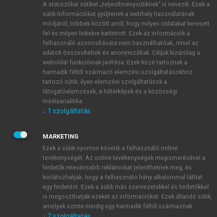
A statisztikai sütiket „teljesítménysütiknek” is nevezik. Ezek a
sütik információkat gyűjtenek a webhely használatának
módjáról, többek között arról, hogy milyen oldalakat keresett
ÚJ FIÓK LÉTREHOZÁSA
fel és milyen linkekre kattintott. Ezek az információk a
1 óra díjmentes hozzáférés
felhasználó azonosítására nem használhatóak, mivel az
adatok összesítettek és anonimizáltak. Céljuk kizárólag a
weboldal funkcióinak javítása. Ezek közé tartoznak a
E-MAIL-CÍM
harmadik féltől származó elemzési szolgáltatásokhoz
tartozó sütik; ilyen elemzési szolgáltatások a
látogatóelemzések, a hőtérképek és a közösségi
NÉV
médiaanalitika.
↓
1
szolgáltatás
JELSZÓ
MARKETING
Ezek a sütik nyomon követik a felhasználó online
tevékenységét. Az online tevékenységek megismerésével a
JELSZÓ ÚJRA
hirdetők relevánsabb reklámokat jeleníthetnek meg, és
korlátozhatják, hogy a felhasználó hány alkalommal láthat
egy hirdetést. Ezek a sütik más szervezetekkel és hirdetőkkel
is megoszthatják ezeket az információkat. Ezek állandó sütik,
Kérek értesítést a MeRSZ újdonságairól, akcióiról.
amelyek szinte mindig egy harmadik féltől származnak.
↓
2
szolgáltatás