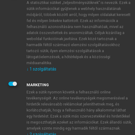
A statisztikai sütiket „teljesítménysütiknek” is nevezik. Ezek a
sütik információkat gyűjtenek a webhely használatának
módjáról, többek között arról, hogy milyen oldalakat keresett
ÚJ FIÓK LÉTREHOZÁSA
fel és milyen linkekre kattintott. Ezek az információk a
1 óra díjmentes hozzáférés
felhasználó azonosítására nem használhatóak, mivel az
adatok összesítettek és anonimizáltak. Céljuk kizárólag a
weboldal funkcióinak javítása. Ezek közé tartoznak a
E-MAIL-CÍM
harmadik féltől származó elemzési szolgáltatásokhoz
tartozó sütik; ilyen elemzési szolgáltatások a
látogatóelemzések, a hőtérképek és a közösségi
NÉV
médiaanalitika.
↓
1
szolgáltatás
JELSZÓ
MARKETING
Ezek a sütik nyomon követik a felhasználó online
tevékenységét. Az online tevékenységek megismerésével a
JELSZÓ ÚJRA
hirdetők relevánsabb reklámokat jeleníthetnek meg, és
korlátozhatják, hogy a felhasználó hány alkalommal láthat
egy hirdetést. Ezek a sütik más szervezetekkel és hirdetőkkel
is megoszthatják ezeket az információkat. Ezek állandó sütik,
Kérek értesítést a MeRSZ újdonságairól, akcióiról.
amelyek szinte mindig egy harmadik féltől származnak.
↓
2
szolgáltatás