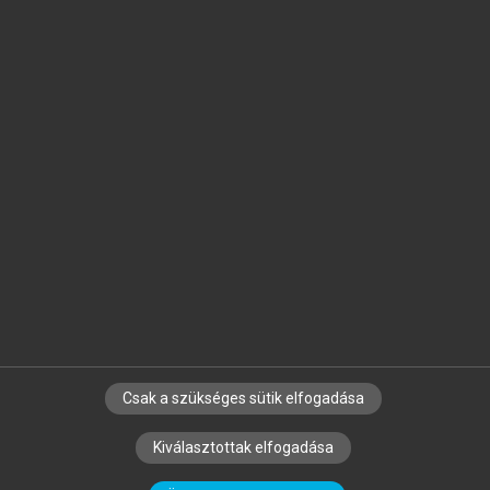
Jelöld meg a számodra fontos részeket, és
készíts
saját
jegyzeteket!
Egyéni előfizetéssel további
MeRSZ+ funkciókat
és
tartalmakat is elérhetsz.
Csak a szükséges sütik elfogadása
SZERZŐKNEK
CÉGEKNEK
KÖNYVTÁROSOKNAK
Kiválasztottak elfogadása
SZERKESZTÉSI ÉS LEKTORÁLÁSI ALAPELVEK