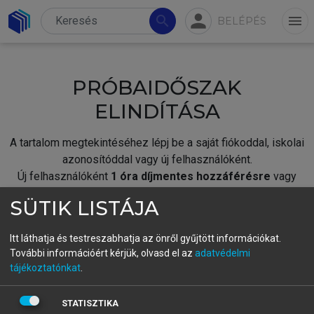
person
search
menu
BELÉPÉS
PRÓBAIDŐSZAK
ELINDÍTÁSA
A tartalom megtekintéséhez lépj be a saját fiókoddal, iskolai
azonosítóddal vagy új felhasználóként.
Új felhasználóként
1 óra díjmentes hozzáférésre
vagy
jogosult.
SÜTIK LISTÁJA
A próbaidőszak elindításához,
jelentkezz
be meglévő
fiókoddal,
vagy hozz létre új fiókot.
Itt láthatja és testreszabhatja az önről gyűjtött információkat.
További információért kérjük, olvasd el az
adatvédelmi
A regisztráció után a
próbaidőszak
automatikusan
elindul.
tájékoztatónkat
.
BELÉPÉS SAJÁT FIÓKKAL
STATISZTIKA