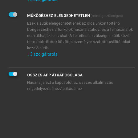
Kérek értesítést az Akadémiai Kiadó Zrt. újdonságairól,
akcióiról.
MŰKÖDÉSHEZ ELENGEDHETETLEN
(mindig szükséges)
Az
Adatkezelési tájékoztatóban
foglaltakat tudomásul
veszem és elfogadom.
Ezek a sütik elengedhetetlenek az oldalunkon történő
Az
Általános vásárlási feltételeket
, valamint a
szotar.net
és a
böngészéshez,a funkciók használatához, és a felhasználók
mersz.hu
oldalak licencszerződéseiben foglaltakat
nem tilthatják le azokat. A feltétlenül szükséges sütik közé
tudomásul veszem és elfogadom.
tartoznak többek között a személyre szabott beállításokat
kezelő sütik.
↓
3
szolgáltatás
KIPRÓBÁLOM
ÖSSZES APP ÁTKAPCSOLÁSA
Használja ezt a kapcsolót az összes alkalmazás
engedélyezéséhez/letiltásához.
MIÉRT ÉRDEMES A MERSZ ONLINE
OKOSKÖNYVTÁRAT HASZNÁLNI?