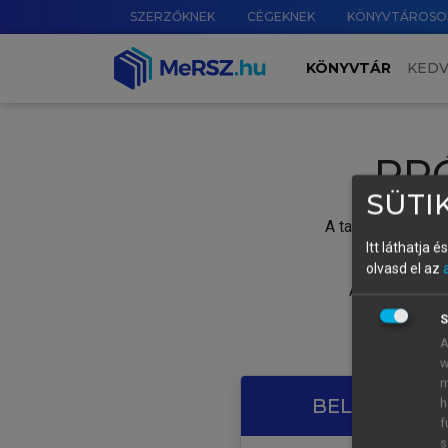
SZERZŐKNEK
CÉGEKNEK
KÖNYVTÁROSO
KÖNYVTÁR
KED
PR
SÜTIK
A tartalom megtek
Itt láthatja 
olvasd el az
A próbaidősza
S
A
w
m
BELÉPÉS SAJ
h
f
s