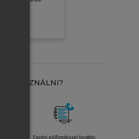
erződéseiben foglaltakat
ogadom.
ÓBÁLOM
AT HASZNÁLNI?
ntos
Egyéni előfizetéssel további