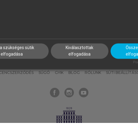
nyokat, hogy bármikor azonnal
részeket, és
készíts
saj
hozzájuk férhess!
jegyzeteket!
a szükséges sütik
Kiválasztottak
Összes
elfogadása
elfogadása
elfog
KNAK
SZERKESZTÉSI ÉS LEKTORÁLÁSI ALAPELVEK
MI – ÁLTALÁNOS
Pow
ICENCSZERZŐDÉS
SÚGÓ
GYIK
BLOG
RÓLUNK
SÜTI BEÁLLÍTÁS