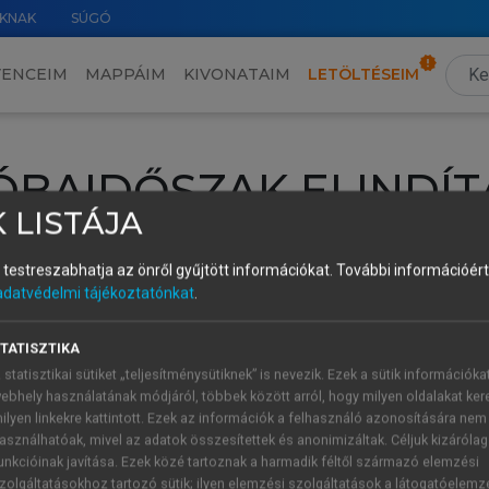
KNAK
SÚGÓ
VENCEIM
MAPPÁIM
KIVONATAIM
LETÖLTÉSEIM
ÓBAIDŐSZAK ELINDÍT
 LISTÁJA
intéséhez lépj be a saját fiókoddal, iskolai azonosítóddal vagy ú
és testreszabhatja az önről gyűjtött információkat.
További információért 
Új felhasználóként
1 óra díjmentes hozzáférésre
vagy jogosult
adatvédelmi tájékoztatónkat
.
k elindításához,
jelentkezz
be meglévő fiókoddal,
vagy hozz lé
A regisztráció után a
próbaidőszak
automatikusan
elindul.
TATISZTIKA
 statisztikai sütiket „teljesítménysütiknek” is nevezik. Ezek a sütik információka
ebhely használatának módjáról, többek között arról, hogy milyen oldalakat kere
ilyen linkekre kattintott. Ezek az információk a felhasználó azonosítására nem
ÚJ FIÓK 
ÁT FIÓKKAL
asználhatóak, mivel az adatok összesítettek és anonimizáltak. Céljuk kizáróla
1 óra díjme
unkcióinak javítása. Ezek közé tartoznak a harmadik féltől származó elemzési
zolgáltatásokhoz tartozó sütik; ilyen elemzési szolgáltatások a látogatóelemz