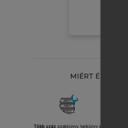
MIÉRT ÉRDEME
Több száz
szakkönyv, tankönyv és
Jel