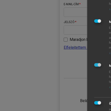
h
E-MAIL-CÍM
↓
JELSZÓ
E
m
a
Maradjon belépve
h
Elfelejtettem a jelszavamat
m
↓
BELÉ
M
E
h
t
↓
TANULÓ
Belépés intézmén
Ö
H