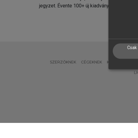
jegyzet. Évente 100+ új kiadvány.
kiadvá
Csak 
SZERZŐKNEK
CÉGEKNEK
KÖNYVTÁROSO
L
Verzió: 2.7.2