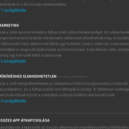
őtérképek és a közösségi médiaanalitika.
E-MAIL-CÍM
1
szolgáltatás
MARKETING
NÉV
zek a sütik nyomon követik a felhasználó online tevékenységét. Az online tev
egismerésével a hirdetők relevánsabb reklámokat jeleníthetnek meg, és korlát
 felhasználó hány alkalommal láthat egy hirdetést. Ezek a sütik más szervezete
JELSZÓ
irdetőkkel is megoszthatják ezeket az információkat. Ezek állandó sütik, amely
indig egy harmadik féltől származnak.
2
szolgáltatás
JELSZÓ ÚJRA
PÉS
ŰKÖDÉSHEZ ELENGEDHETETLEN
(mindig szükséges)
zek a sütik elengedhetetlenek az oldalunkon történő böngészéshez,a funkciók
asználatához, és a felhasználók nem tilthatják le azokat. A feltétlenül szükség
Kérek értesítést a MeRSZ új
artoznak többek között a személyre szabott beállításokat kezelő sütik.
Kérek értesítést az Akadémi
3
szolgáltatás
akcióiról.
 VAGY?
Az
Adatkezelési tájékozta
yi azonosítóval
veszem és elfogadom.
SSZES APP ÁTKAPCSOLÁSA
Az
Általános vásárlási felt
asználja ezt a kapcsolót az összes alkalmazás engedélyezéséhez/letiltásáho