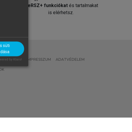
át
MeRSZ+ funkciókat
és tartalmakat
is elérhetsz.
 süti
adása
 IRÁNYELVEK
IMPRESSZUM
ADATVÉDELEM
ered by Klaro!
OK