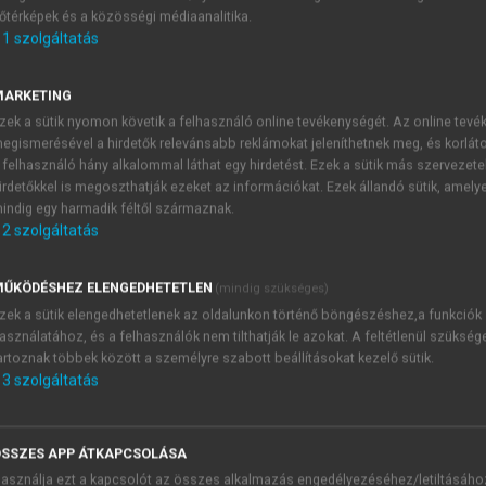
őtérképek és a közösségi médiaanalitika.
E-MAIL-CÍM
1
szolgáltatás
MARKETING
NÉV
zek a sütik nyomon követik a felhasználó online tevékenységét. Az online tev
egismerésével a hirdetők relevánsabb reklámokat jeleníthetnek meg, és korlát
 felhasználó hány alkalommal láthat egy hirdetést. Ezek a sütik más szervezete
JELSZÓ
irdetőkkel is megoszthatják ezeket az információkat. Ezek állandó sütik, amely
indig egy harmadik féltől származnak.
2
szolgáltatás
JELSZÓ ÚJRA
PÉS
ŰKÖDÉSHEZ ELENGEDHETETLEN
(mindig szükséges)
zek a sütik elengedhetetlenek az oldalunkon történő böngészéshez,a funkciók
asználatához, és a felhasználók nem tilthatják le azokat. A feltétlenül szükség
Kérek értesítést a MeRSZ új
artoznak többek között a személyre szabott beállításokat kezelő sütik.
Kérek értesítést az Akadémi
3
szolgáltatás
akcióiról.
 VAGY?
Az
Adatkezelési tájékozta
yi azonosítóval
veszem és elfogadom.
SSZES APP ÁTKAPCSOLÁSA
Az
Általános vásárlási felt
asználja ezt a kapcsolót az összes alkalmazás engedélyezéséhez/letiltásáho