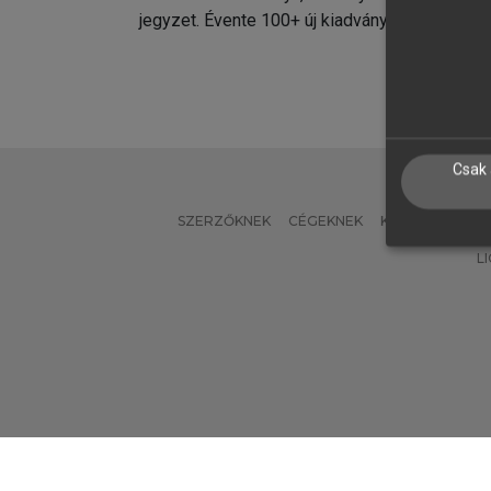
jegyzet. Évente 100+ új kiadvány.
kiadvá
Csak 
SZERZŐKNEK
CÉGEKNEK
KÖNYVTÁROSO
L
Verzió: 2.7.2