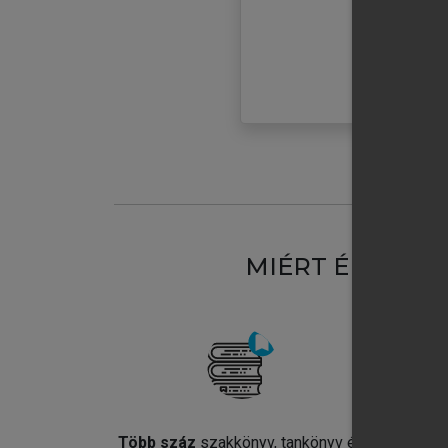
MIÉRT ÉRDEME
Több száz
szakkönyv, tankönyv és
Jel