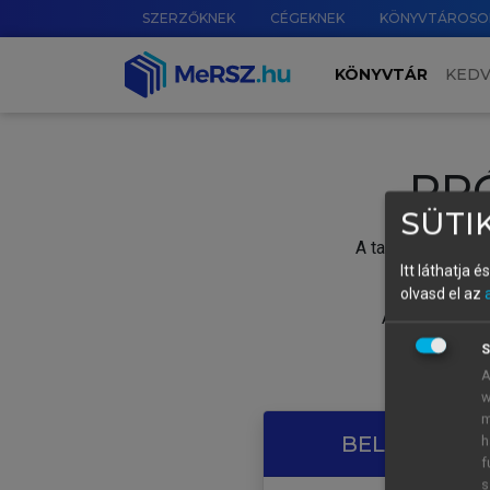
SZERZŐKNEK
CÉGEKNEK
KÖNYVTÁROSO
KÖNYVTÁR
KED
PR
SÜTIK
A tartalom megtek
Itt láthatja 
olvasd el az
A próbaidősza
S
A
w
m
BELÉPÉS SAJ
h
f
s