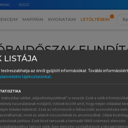
KNAK
SÚGÓ
VENCEIM
MAPPÁIM
KIVONATAIM
LETÖLTÉSEIM
ÓBAIDŐSZAK ELINDÍT
 LISTÁJA
intéséhez lépj be a saját fiókoddal, iskolai azonosítóddal vagy ú
és testreszabhatja az önről gyűjtött információkat.
További információért 
Új felhasználóként
1 óra díjmentes hozzáférésre
vagy jogosult
adatvédelmi tájékoztatónkat
.
k elindításához,
jelentkezz
be meglévő fiókoddal,
vagy hozz lé
A regisztráció után a
próbaidőszak
automatikusan
elindul.
TATISZTIKA
 statisztikai sütiket „teljesítménysütiknek” is nevezik. Ezek a sütik információka
ebhely használatának módjáról, többek között arról, hogy milyen oldalakat kere
ilyen linkekre kattintott. Ezek az információk a felhasználó azonosítására nem
ÚJ FIÓK 
ÁT FIÓKKAL
asználhatóak, mivel az adatok összesítettek és anonimizáltak. Céljuk kizáróla
1 óra díjme
unkcióinak javítása. Ezek közé tartoznak a harmadik féltől származó elemzési
zolgáltatásokhoz tartozó sütik; ilyen elemzési szolgáltatások a látogatóelemz