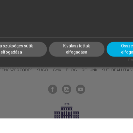
nyokat, hogy bármikor azonnal
részeket, és
készíts
saj
hozzájuk férhess!
jegyzeteket!
a szükséges sütik
Kiválasztottak
Összes
elfogadása
elfogadása
elfog
KNAK
SZERKESZTÉSI ÉS LEKTORÁLÁSI ALAPELVEK
MI – ÁLTALÁNOS
Pow
ICENCSZERZŐDÉS
SÚGÓ
GYIK
BLOG
RÓLUNK
SÜTI BEÁLLÍTÁS