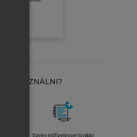
erződéseiben foglaltakat
ogadom.
ÓBÁLOM
AT HASZNÁLNI?
ntos
Egyéni előfizetéssel további