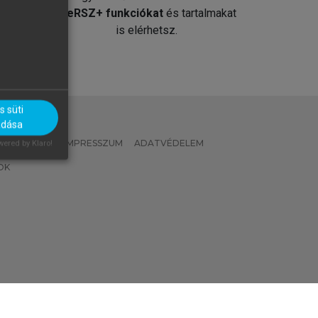
át
MeRSZ+ funkciókat
és tartalmakat
is elérhetsz.
 süti
adása
 IRÁNYELVEK
IMPRESSZUM
ADATVÉDELEM
ered by Klaro!
OK