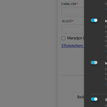
h
E-MAIL-CÍM
↓
JELSZÓ
E
m
a
Maradjon belépve
h
Elfelejtettem a jelszavamat
m
↓
BELÉ
M
E
h
t
↓
TANULÓ
Belépés intézmén
Ö
H