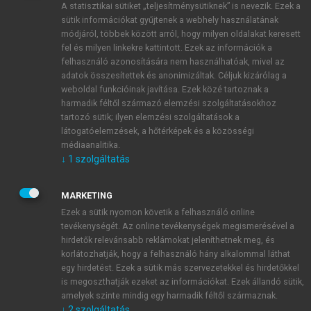
A statisztikai sütiket „teljesítménysütiknek” is nevezik. Ezek a
sütik információkat gyűjtenek a webhely használatának
módjáról, többek között arról, hogy milyen oldalakat keresett
ÚJ FIÓK LÉTREHOZÁSA
fel és milyen linkekre kattintott. Ezek az információk a
1 óra díjmentes hozzáférés
felhasználó azonosítására nem használhatóak, mivel az
adatok összesítettek és anonimizáltak. Céljuk kizárólag a
weboldal funkcióinak javítása. Ezek közé tartoznak a
E-MAIL-CÍM
harmadik féltől származó elemzési szolgáltatásokhoz
tartozó sütik; ilyen elemzési szolgáltatások a
látogatóelemzések, a hőtérképek és a közösségi
NÉV
médiaanalitika.
↓
1
szolgáltatás
JELSZÓ
MARKETING
Ezek a sütik nyomon követik a felhasználó online
tevékenységét. Az online tevékenységek megismerésével a
JELSZÓ ÚJRA
hirdetők relevánsabb reklámokat jeleníthetnek meg, és
korlátozhatják, hogy a felhasználó hány alkalommal láthat
egy hirdetést. Ezek a sütik más szervezetekkel és hirdetőkkel
is megoszthatják ezeket az információkat. Ezek állandó sütik,
Kérek értesítést a MeRSZ újdonságairól, akcióiról.
amelyek szinte mindig egy harmadik féltől származnak.
↓
2
szolgáltatás