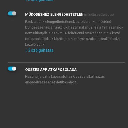
Kérek értesítést az Akadémiai Kiadó Zrt. újdonságairól,
akcióiról.
MŰKÖDÉSHEZ ELENGEDHETETLEN
(mindig szükséges)
Az
Adatkezelési tájékoztatóban
foglaltakat tudomásul
veszem és elfogadom.
Ezek a sütik elengedhetetlenek az oldalunkon történő
Az
Általános vásárlási feltételeket
, valamint a
szotar.net
és a
böngészéshez,a funkciók használatához, és a felhasználók
mersz.hu
oldalak licencszerződéseiben foglaltakat
nem tilthatják le azokat. A feltétlenül szükséges sütik közé
tudomásul veszem és elfogadom.
tartoznak többek között a személyre szabott beállításokat
kezelő sütik.
↓
3
szolgáltatás
KIPRÓBÁLOM
ÖSSZES APP ÁTKAPCSOLÁSA
Használja ezt a kapcsolót az összes alkalmazás
engedélyezéséhez/letiltásához.
MIÉRT ÉRDEMES A MERSZ ONLINE
OKOSKÖNYVTÁRAT HASZNÁLNI?