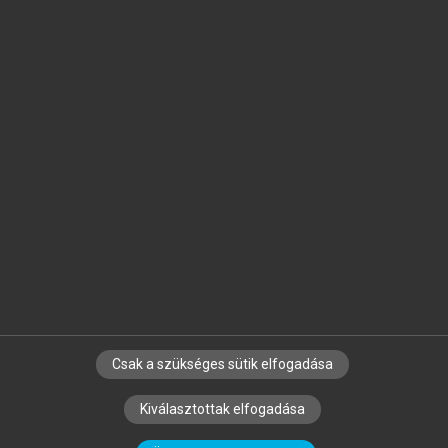
Jelöld meg a számodra fontos részeket, és
készíts
saját
jegyzeteket!
Egyéni előfizetéssel további
MeRSZ+ funkciókat
és
tartalmakat is elérhetsz.
Csak a szükséges sütik elfogadása
SZERZŐKNEK
CÉGEKNEK
KÖNYVTÁROSOKNAK
Kiválasztottak elfogadása
SZERKESZTÉSI ÉS LEKTORÁLÁSI ALAPELVEK