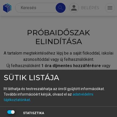
person
search
menu
BELÉPÉS
PRÓBAIDŐSZAK
ELINDÍTÁSA
A tartalom megtekintéséhez lépj be a saját fiókoddal, iskolai
azonosítóddal vagy új felhasználóként.
Új felhasználóként
1 óra díjmentes hozzáférésre
vagy
jogosult.
SÜTIK LISTÁJA
A próbaidőszak elindításához,
jelentkezz
be meglévő
fiókoddal,
vagy hozz létre új fiókot.
Itt láthatja és testreszabhatja az önről gyűjtött információkat.
További információért kérjük, olvasd el az
adatvédelmi
A regisztráció után a
próbaidőszak
automatikusan
elindul.
tájékoztatónkat
.
BELÉPÉS SAJÁT FIÓKKAL
STATISZTIKA