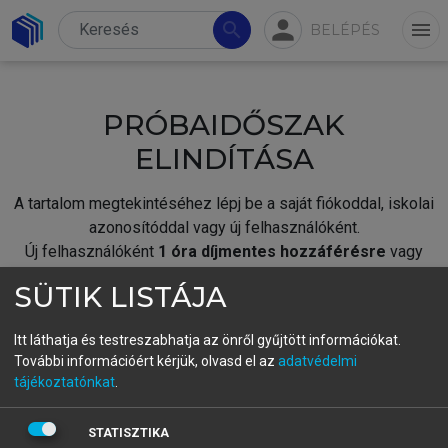
person
search
menu
BELÉPÉS
PRÓBAIDŐSZAK
ELINDÍTÁSA
A tartalom megtekintéséhez lépj be a saját fiókoddal, iskolai
azonosítóddal vagy új felhasználóként.
Új felhasználóként
1 óra díjmentes hozzáférésre
vagy
jogosult.
SÜTIK LISTÁJA
A próbaidőszak elindításához,
jelentkezz
be meglévő
fiókoddal,
vagy hozz létre új fiókot.
Itt láthatja és testreszabhatja az önről gyűjtött információkat.
További információért kérjük, olvasd el az
adatvédelmi
A regisztráció után a
próbaidőszak
automatikusan
elindul.
tájékoztatónkat
.
BELÉPÉS SAJÁT FIÓKKAL
STATISZTIKA