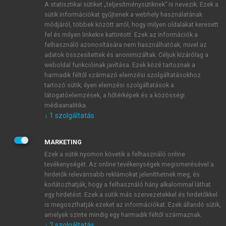
A statisztikai sütiket „teljesítménysütiknek” is nevezik. Ezek a
sütik információkat gyűjtenek a webhely használatának
módjáról, többek között arról, hogy milyen oldalakat keresett
ÚJ FIÓK LÉTREHOZÁSA
fel és milyen linkekre kattintott. Ezek az információk a
1 óra díjmentes hozzáférés
felhasználó azonosítására nem használhatóak, mivel az
adatok összesítettek és anonimizáltak. Céljuk kizárólag a
weboldal funkcióinak javítása. Ezek közé tartoznak a
E-MAIL-CÍM
harmadik féltől származó elemzési szolgáltatásokhoz
tartozó sütik; ilyen elemzési szolgáltatások a
látogatóelemzések, a hőtérképek és a közösségi
NÉV
médiaanalitika.
↓
1
szolgáltatás
JELSZÓ
MARKETING
Ezek a sütik nyomon követik a felhasználó online
tevékenységét. Az online tevékenységek megismerésével a
JELSZÓ ÚJRA
hirdetők relevánsabb reklámokat jeleníthetnek meg, és
korlátozhatják, hogy a felhasználó hány alkalommal láthat
egy hirdetést. Ezek a sütik más szervezetekkel és hirdetőkkel
is megoszthatják ezeket az információkat. Ezek állandó sütik,
Kérek értesítést a MeRSZ újdonságairól, akcióiról.
amelyek szinte mindig egy harmadik féltől származnak.
↓
2
szolgáltatás