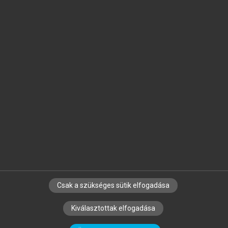
Jelöld meg a számodra fontos részeket, és
készíts
saját
jegyzeteket!
Egyéni előfizetéssel további
MeRSZ+ funkciókat
és
tartalmakat is elérhetsz.
Csak a szükséges sütik elfogadása
SZERZŐKNEK
CÉGEKNEK
KÖNYVTÁROSOKNAK
Kiválasztottak elfogadása
SZERKESZTÉSI ÉS LEKTORÁLÁSI ALAPELVEK