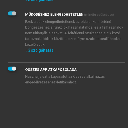
Kérek értesítést az Akadémiai Kiadó Zrt. újdonságairól,
akcióiról.
MŰKÖDÉSHEZ ELENGEDHETETLEN
(mindig szükséges)
Az
Adatkezelési tájékoztatóban
foglaltakat tudomásul
veszem és elfogadom.
Ezek a sütik elengedhetetlenek az oldalunkon történő
Az
Általános vásárlási feltételeket
, valamint a
szotar.net
és a
böngészéshez,a funkciók használatához, és a felhasználók
mersz.hu
oldalak licencszerződéseiben foglaltakat
nem tilthatják le azokat. A feltétlenül szükséges sütik közé
tudomásul veszem és elfogadom.
tartoznak többek között a személyre szabott beállításokat
kezelő sütik.
↓
3
szolgáltatás
KIPRÓBÁLOM
ÖSSZES APP ÁTKAPCSOLÁSA
Használja ezt a kapcsolót az összes alkalmazás
engedélyezéséhez/letiltásához.
MIÉRT ÉRDEMES A MERSZ ONLINE
OKOSKÖNYVTÁRAT HASZNÁLNI?